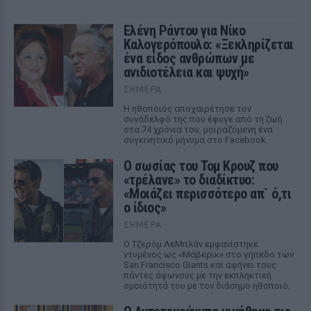
Ελένη Ράντου για Νίκο
Καλογερόπουλο: «Ξεκληρίζεται
ένα είδος ανθρώπων με
ανιδιοτέλεια και ψυχή»
ΣΉΜΕΡΑ
Η ηθοποιός αποχαιρέτησε τον
συνάδελφό της που έφυγε από τη ζωή
στα 74 χρόνια του, μοιραζόμενη ένα
συγκινητικό μήνυμα στο Facebook.
Ο σωσίας του Τομ Κρουζ που
«τρέλανε» το διαδίκτυο:
«Μοιάζει περισσότερο απ` ό,τι
ο ίδιος»
ΣΉΜΕΡΑ
Ο Τζερόμ ΛεΜπλάν εμφανίστηκε
ντυμένος ως «Μάβερικ» στο γήπεδο των
San Francisco Giants και αφήνει τους
πάντες άφωνους με την εκπληκτική
ομοιότητά του με τον διάσημο ηθοποιό.