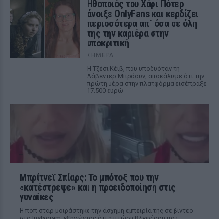
Ηθοποιός του Χάρι Πότερ
άνοιξε OnlyFans και κερδίζει
περισσότερα απ` όσα σε όλη
της την καριέρα στην
υποκριτική
ΣΉΜΕΡΑ
Η Τζέσι Κέιβ, που υποδυόταν τη
Λάβεντερ Μπράουν, αποκάλυψε ότι την
πρώτη μέρα στην πλατφόρμα εισέπραξε
17.500 ευρώ
Μπρίτνεϊ Σπίαρς: Το μπότοξ που την
«κατέστρεψε» και η προειδοποίηση στις
γυναίκες
Η ποπ σταρ μοιράστηκε την άσχημη εμπειρία της σε βίντεο
στο Instagram, εξηγώντας ότι η πτώση βλεφάρου που