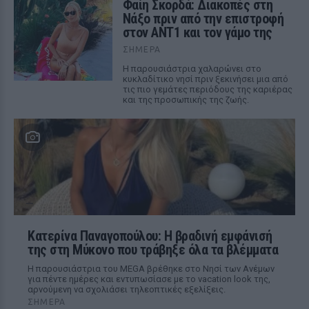
Φαίη Σκορδά: Διακοπές στη
Νάξο πριν από την επιστροφή
στον ΑΝΤ1 και τον γάμο της
ΣΉΜΕΡΑ
Η παρουσιάστρια χαλαρώνει στο
κυκλαδίτικο νησί πριν ξεκινήσει μια από
τις πιο γεμάτες περιόδους της καριέρας
και της προσωπικής της ζωής.
Κατερίνα Παναγοπούλου: Η βραδινή εμφάνισή
της στη Μύκονο που τράβηξε όλα τα βλέμματα
Η παρουσιάστρια του MEGA βρέθηκε στο Νησί των Ανέμων
για πέντε ημέρες και εντυπωσίασε με το vacation look της,
αρνούμενη να σχολιάσει τηλεοπτικές εξελίξεις.
ΣΉΜΕΡΑ