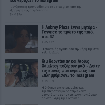
που «έριξαν» το Instagram
Τι ανέβασε η τραγουδίστρια στο Instagram από την
εξόρμησή της στη θάλασσα
ΣΉΜΕΡΑ
Η Aubrey Plaza έγινε μητέρα ‑
Γέννησε το πρώτο της παιδί
στα 42
ΣΉΜΕΡΑ
Η ηθοποιός αγκάλιασε την κόρη της στα
τέλη Ιουλίου
Κιμ Καρντάσιαν και Λιούις
Χάμιλτον ποζάρουν μαζί ‑ Δείτε
τις κοινές φωτογραφίες που
«πλημμύρισαν» το Instagram
ΣΉΜΕΡΑ
Η διάσημη επιχειρηματίας και
τηλεπερσόνα μοιράστηκε κοινά
στιγμιότυπα με τον επτάκις παγκόσμιο
πρωταθλητή της Formula 1