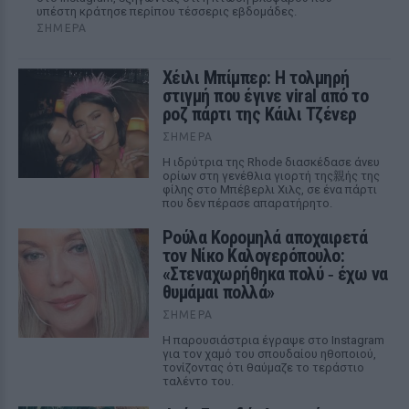
υπέστη κράτησε περίπου τέσσερις εβδομάδες.
ΣΉΜΕΡΑ
Χέιλι Μπίμπερ: Η τολμηρή
στιγμή που έγινε viral από το
ροζ πάρτι της Κάιλι Τζένερ
ΣΉΜΕΡΑ
Η ιδρύτρια της Rhode διασκέδασε άνευ
ορίων στη γενέθλια γιορτή της親ής της
φίλης στο Μπέβερλι Χιλς, σε ένα πάρτι
που δεν πέρασε απαρατήρητο.
Ρούλα Κορομηλά αποχαιρετά
τον Νίκο Καλογερόπουλο:
«Στεναχωρήθηκα πολύ ‑ έχω να
θυμάμαι πολλά»
ΣΉΜΕΡΑ
Η παρουσιάστρια έγραψε στο Instagram
για τον χαμό του σπουδαίου ηθοποιού,
τονίζοντας ότι θαύμαζε το τεράστιο
ταλέντο του.