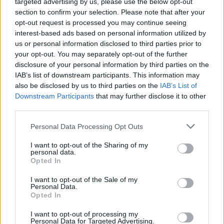
ΔΕΙΤΕ ΕΠΙΣΗΣ
targeted advertising by us, please use the below opt-out
section to confirm your selection. Please note that after your
opt-out request is processed you may continue seeing
ΣΤΗΝ ΙΔΙΑ ΚΑΤΗΓΟΡΙΑ
interest-based ads based on personal information utilized by
us or personal information disclosed to third parties prior to
Extreme Makeover Home
your opt-out. You may separately opt-out of the further
Edition με τον Σπύρο Σούλη: Το
disclosure of your personal information by third parties on the
νέο trailer του ΑΝΤ1 που μας
IAB’s list of downstream participants. This information may
άφησε άφωνους
also be disclosed by us to third parties on the
IAB’s List of
ΣΉΜΕΡΑ
Downstream Participants
that may further disclose it to other
third parties.
Το διεθνώς γνωστό ριάλιτι ανακαίνισης
έρχεται στον ΑΝΤ1 από το φθινόπωρο,
με τον Σπύρο Σούλη στο τιμόνι της
Personal Data Processing Opt Outs
ελληνικής εκδοχής.
I want to opt-out of the Sharing of my
Κιμ Καρντάσιαν και Λιούις
personal data.
Χάμιλτον: Τα νέα κοινά
Opted In
στιγμιότυπα που μοιράστηκαν
στο Instagram
I want to opt-out of the Sale of my
Personal Data.
ΣΉΜΕΡΑ
Opted In
Η διάσημη τηλεπερσόνα δημοσίευσε
φωτογραφικό άλμπουμ με selfie και
I want to opt-out of processing my
αγκαλιές μαζί με τον επτά φορές
Personal Data for Targeted Advertising.