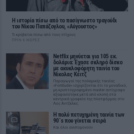
Η ιστορία πίσω από το πασίγνωστο τραγούδι
του Νίκου Παπάζογλου, «Αύγουστος»
Τι κρύβεται πίσω από τους στίχους
ΠΡΙΝ 6 ΜΈΡΕΣ
Netflix μηνύεται για 105 εκ.
δολάρια: Έχασε σκληρό δίσκο
με ακυκλοφόρητη ταινία του
Νίκολας Κέιτζ
Παραγωγοί της πολεμικής ταινίας
«Fortitude» ισχυρίζονται ότι το μοναδικό,
μη κρυπτογραφημένο master αντίγραφο
εξαφανίστηκε μετά από κλοπή στα
κεντρικά γραφεία της πλατφόρμας στο
Λος Αντζελες.
Η πολύ πετυχημένη ταινία των
90`s που γίνεται σειρά
Και όλοι ανυπομονούν