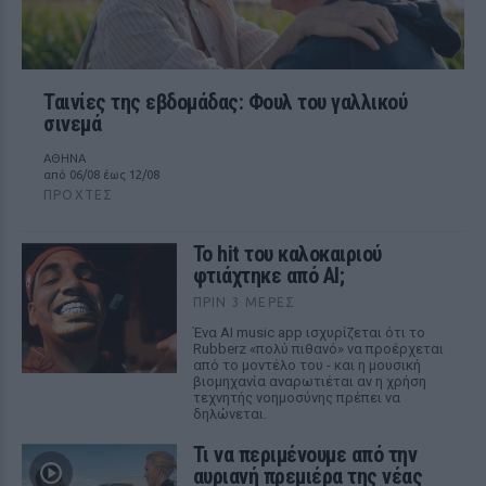
Ταινίες της εβδομάδας: Φουλ του γαλλικού
σινεμά
ΑΘΗΝΑ
από 06/08 έως 12/08
ΠΡΟΧΤΈΣ
Το hit του καλοκαιριού
φτιάχτηκε από AI;
ΠΡΙΝ 3 ΜΈΡΕΣ
Ένα AI music app ισχυρίζεται ότι το
Rubberz «πολύ πιθανό» να προέρχεται
από το μοντέλο του - και η μουσική
βιομηχανία αναρωτιέται αν η χρήση
τεχνητής νοημοσύνης πρέπει να
δηλώνεται.
Τι να περιμένουμε από την
αυριανή πρεμιέρα της νέας