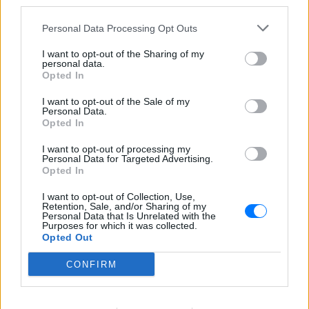
third parties.
ΣΉΜΕΡΑ
108 επεισόδια γέλιου: Η σειρά του Χάρη
Personal Data Processing Opt Outs
Ρώμα που αξίζει να δούμε ξανά στις
επαναλήψεις
I want to opt-out of the Sharing of my
personal data.
5 ταινίες του Netflix για να δεις
Opted In
στις διακοπές
I want to opt-out of the Sale of my
ΣΉΜΕΡΑ
Personal Data.
Aνάλαφρες, διασκεδαστικές και
Opted In
ταξιδιάρικες ιστορίες που προσφέρουν
την απόλυτη αίσθηση απόδρασης
I want to opt-out of processing my
Personal Data for Targeted Advertising.
Σάλος στο Λονδίνο με αφίσα
Opted In
της «Μούμιας» που θύμιζε
νεκρό παιδί ‑ Την απέσυραν από
I want to opt-out of Collection, Use,
το μετρό
Retention, Sale, and/or Sharing of my
Personal Data that Is Unrelated with the
Purposes for which it was collected.
ΧΤΕΣ
Opted Out
Οι αρμόδιες βρετανικές αρχές έκριναν
ότι το υλικό ήταν ικανό να προκαλέσει
CONFIRM
αναστάτωση σε ανήλικους