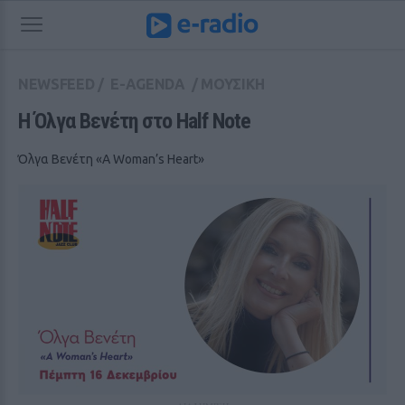
NEWSFEED
/
E-AGENDA
/
ΜΟΥΣΙΚΗ
H Όλγα Βενέτη στο Half Note
Όλγα Βενέτη «Α Woman’s Heart»