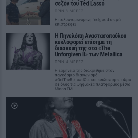
σεζόν του Ted Lasso
ΠΡΙΝ 3 ΜΈΡΕΣ
Η πολυαναμενόμενη feelgood σειρά
επιστρέφει
Η Πηνελόπη Αναστασοπούλου
κυκλοφορεί επίσημα τη
διασκευή της στο «The
Unforgiven II» των Metallica
ΠΡΙΝ 4 ΜΈΡΕΣ
Η ερμηνεία της διακρίθηκε στον
παγκόσμιο διαγωνισμό
#GetTheReLoadOut και κυκλοφορεί τώρα
σε όλες τις ψηφιακές πλατφόρμες μέσω
Minos EMI.