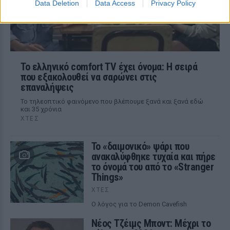
Data Deletion
Data Access
Privacy Policy
Το ελληνικό comfort TV έχει όνομα: Η σειρά
που εξακολουθεί να σαρώνει στις
επαναλήψεις
Το τηλεοπτικό φαινόμενο που βλέπουμε ξανά και ξανά εδώ
και 35 χρόνια
ΧΤΕΣ
Το «δαιμονικό» ψάρι που
ανακαλύφθηκε τυχαία και πήρε
το όνομά του από το «Stranger
Things»
ΧΤΕΣ
Ο λόγος για το Demon Cavefish
Νέος Τζέιμς Μποντ: Μέχρι το