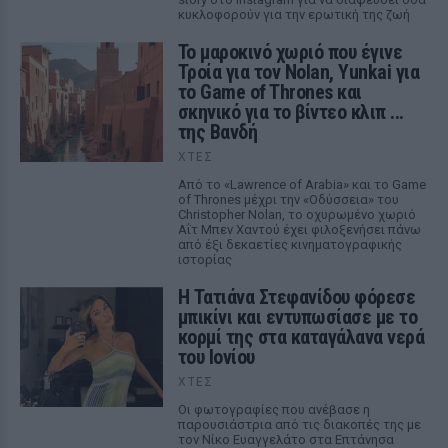
κυκλοφορούν για την ερωτική της ζωή
Το μαροκινό χωριό που έγινε
Τροία για τον Nolan, Yunkai για
το Game of Thrones και
σκηνικό για το βίντεο κλιπ ...
της Βανδή
ΧΤΕΣ
Από το «Lawrence of Arabia» και το Game
of Thrones μέχρι την «Οδύσσεια» του
Christopher Nolan, το οχυρωμένο χωριό
Αΐτ Μπεν Χαντού έχει φιλοξενήσει πάνω
από έξι δεκαετίες κινηματογραφικής
ιστορίας
Η Τατιάνα Στεφανίδου φόρεσε
μπικίνι και εντυπωσίασε με το
κορμί της στα καταγάλανα νερά
του Ιονίου
ΧΤΕΣ
Οι φωτογραφίες που ανέβασε η
παρουσιάστρια από τις διακοπές της με
τον Νίκο Ευαγγελάτο στα Επτάνησα