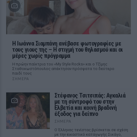
H Ιωάννα Σιαμπάνη ανέβασε φωτογραφίες με
τους γιους της – Η στιγμή του θηλασμού και οι
μέρες χωρίς πρόγραμμα
Η πρώην παίκτρια του «My Style Rocks» και ο Τζίμης
Σταθοκωστόπουλος απέκτησαν πρόσφατα το δεύτερο
παιδί τους
ΣΉΜΕΡΑ
Στέφανος Τσιτσιπάς: Αγκαλιά
με τη σύντροφό του στην
Ελβετία και κοινή βραδινή
έξοδος για δείπνο
ΣΉΜΕΡΑ
Ο Έλληνας τενίστας βρίσκεται σε σχέση
με την εικαστικό καταγωγής Σικάγο,