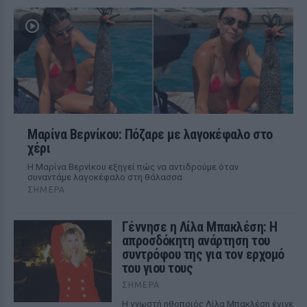
Μαρίνα Βερνίκου: Πόζαρε με λαγοκέφαλο στο
χέρι
Η Μαρίνα Βερνίκου εξηγεί πώς να αντιδρούμε όταν
συναντάμε λαγοκέφαλο στη θάλασσα
ΣΉΜΕΡΑ
Γέννησε η Λίλα Μπακλέση: Η
απροσδόκητη ανάρτηση του
συντρόφου της για τον ερχομό
του γιου τους
ΣΉΜΕΡΑ
Η γνωστή ηθοποιός Λίλα Μπακλέση έγινε