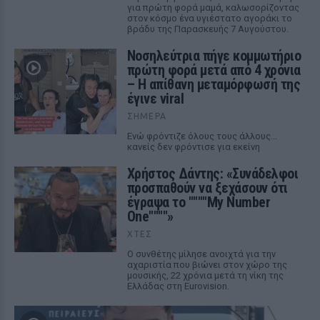
για πρώτη φορά μαμά, καλωσορίζοντας
στον κόσμο ένα υγιέστατο αγοράκι το
βράδυ της Παρασκευής 7 Αυγούστου.
Νοσηλεύτρια πήγε κομμωτήριο
πρώτη φορά μετά από 4 χρόνια
– Η απίθανη μεταμόρφωσή της
έγινε viral
ΣΉΜΕΡΑ
Ενώ φρόντιζε όλους τους άλλους...
κανείς δεν φρόντισε για εκείνη
Χρήστος Δάντης: «Συνάδελφοι
προσπαθούν να ξεχάσουν ότι
έγραψα το """"My Number
One""""»
ΧΤΕΣ
Ο συνθέτης μίλησε ανοιχτά για την
αχαριστία που βιώνει στον χώρο της
μουσικής, 22 χρόνια μετά τη νίκη της
Ελλάδας στη Eurovision.