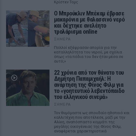
Κρίστεν Τομς
Ο Μπρούκλιν Μπέκαμ έβρασε
μακαρόνια με θαλασσινό νερό
και δέχτηκε ανελέητο
τρολάρισμα online
ΣΉΜΕΡΑ
Πολλοί εξέφρασαν απορία για την
καταλληλότητα του νερού, με σχόλια
όπως «τα πόδια του δεν ήταν μέσα σε
αυτό;»
22 χρόνια από τον θάνατο του
Δημήτρη Παπαμιχαήλ: Η
ανάρτηση της Φίνος Φιλμ για
το «γοητευτικό λεβεντόπαιδο
του ελληνικού σινεμά»
ΣΉΜΕΡΑ
Τον θυμόμαστε ως σπουδαίο ηθοποιό και
καλλιτέχνη που αποτέλεσε, μαζί με την
Αλίκη, αναπόσπαστο κομμάτι της
μεγάλης οικογένειας της Φίνος Φιλμ,
αναφέρεται χαρακτηριστικά