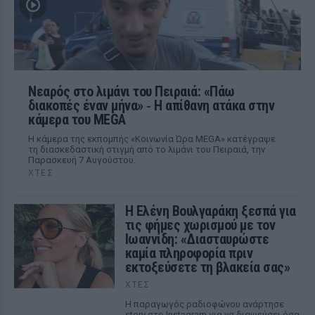
Νεαρός στο λιμάνι του Πειραιά: «Πάω
διακοπές έναν μήνα» ‑ Η απίθανη ατάκα στην
κάμερα του MEGA
Η κάμερα της εκπομπής «Κοινωνία Ώρα MEGA» κατέγραψε
τη διασκεδαστική στιγμή από το λιμάνι του Πειραιά, την
Παρασκευή 7 Αυγούστου.
ΧΤΕΣ
Η Ελένη Βουλγαράκη ξεσπά για
τις φήμες χωρισμού με τον
Ιωαννίδη: «Διασταυρώστε
καμία πληροφορία πριν
εκτοξεύσετε τη βλακεία σας»
ΧΤΕΣ
Η παραγωγός ραδιοφώνου ανάρτησε
story στο Instagram για να διαψεύσει όσα