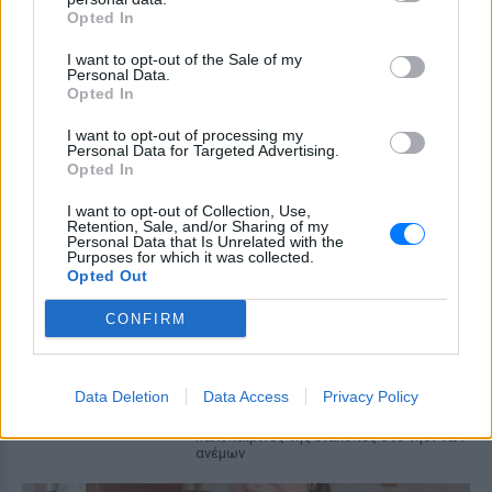
Opted In
Ο ηθοποιός και χορευτής μοιράστηκε
στο Instagram μια φωτογραφία από
I want to opt-out of the Sale of my
πρόσφατη εξέτασή του, με ένα μήνυμα
Personal Data.
θάρρους
Opted In
Φοβερή ιστορία στον ΟΦΗ:
I want to opt-out of processing my
Ένας κάτοχος εισιτηρίου
Personal Data for Targeted Advertising.
διαρκείας είναι μόλις 2 μηνών
Opted In
ΣΉΜΕΡΑ
I want to opt-out of Collection, Use,
Οπαδός από κούνια κυριολεκτικά στον
Retention, Sale, and/or Sharing of my
ΟΦΗ
Personal Data that Is Unrelated with the
Purposes for which it was collected.
Opted Out
Διακοπές στη Μύκονο για τη
Βάλια Χατζηθεοδώρου ‑ οι
CONFIRM
φωτογραφίες με μαγιό στην
παραλία
ΣΉΜΕΡΑ
Data Deletion
Data Access
Privacy Policy
Μέσα από ανάρτηση στο Instagram
μοιράστηκε στιγμές από τις
καλοκαιρινές της διακοπές στο νησί των
ανέμων