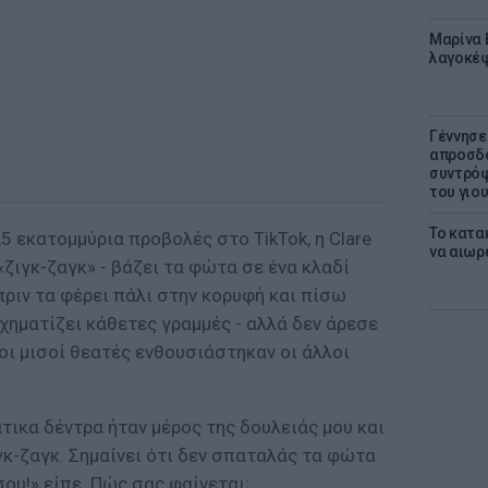
Μαρίνα 
λαγοκέφ
Γέννησε
απροσδό
συντρόφ
του γιο
Το κατα
2,5 εκατομμύρια προβολές στο TikTok, η Clare
να αιωρ
«ζιγκ-ζαγκ» - βάζει τα φώτα σε ένα κλαδί
ριν τα φέρει πάλι στην κορυφή και πίσω
χηματίζει κάθετες γραμμές - αλλά δεν άρεσε
 οι μισοί θεατές ενθουσιάστηκαν οι άλλοι
τικα δέντρα ήταν μέρος της δουλειάς μου και
κ-ζαγκ. Σημαίνει ότι δεν σπαταλάς τα φώτα
ου!» είπε. Πώς σας φαίνεται;