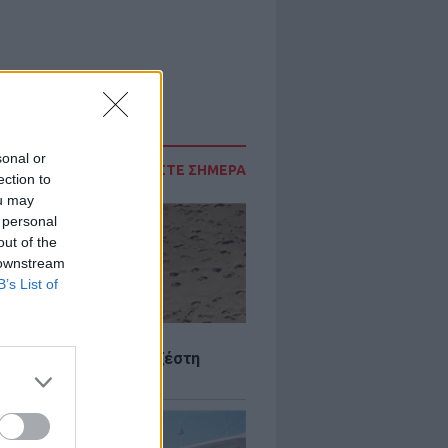
sonal or
ΔΙΑΒΑΣΤΕ ΣΗΜΕΡΑ
ection to
ou may
 personal
out of the
 downstream
B’s List of
Σ
 Πού θα «χτυπήσει» η ζέστη