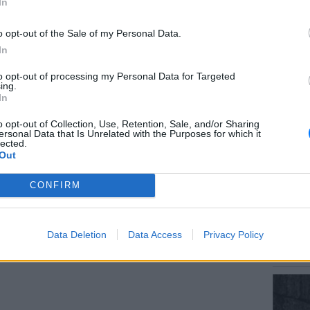
In
o opt-out of the Sale of my Personal Data.
έματα για
Μόδα
,
Ομορφιά
,
Σχέσεις
και
In
ink.gr
!
ΕΙΔΗΣΕΙ
to opt-out of processing my Personal Data for Targeted
Αύγουσ
ing.
r και στο Instagram
56.000 
In
ΔΙΑΦΗΜΙΣΗ
o opt-out of Collection, Use, Retention, Sale, and/or Sharing
ersonal Data that Is Unrelated with the Purposes for which it
lected.
Out
CONFIRM
ΕΙΔΗΣΕΙ
Σητεία
Data Deletion
Data Access
Privacy Policy
– Σε επ
πυρκαγ