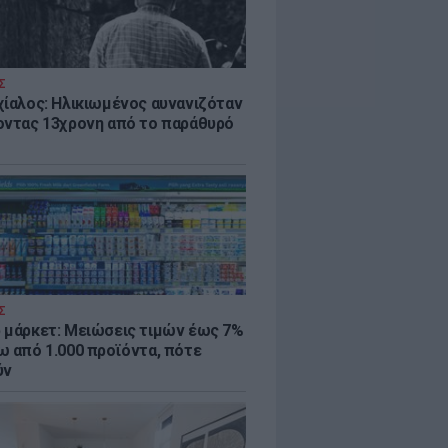
Σ
χίαλος: Ηλικιωμένος αυνανιζόταν
οντας 13χρονη από το παράθυρό
Σ
 μάρκετ: Μειώσεις τιμών έως 7%
ω από 1.000 προϊόντα, πότε
ύν