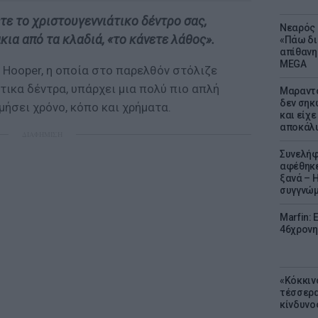
ετε το χριστουγεννιάτικο δέντρο σας,
Νεαρός 
ια από τα κλαδιά, «το κάνετε λάθος».
«Πάω δι
απίθανη
MEGA
 Hooper, η οποία στο παρελθόν στόλιζε
ικα δέντρα, υπάρχει μια πολύ πιο απλή
Μαραντό
δεν σηκ
ήσει χρόνο, κόπο και χρήματα.
και είχε
αποκάλυ
ΔΙΑΦΗΜΙΣΗ
Συνελήφ
αφέθηκε
ξανά – 
συγγνώ
Marfin: 
46χρονη
«Κόκκιν
τέσσερα
κίνδυνο