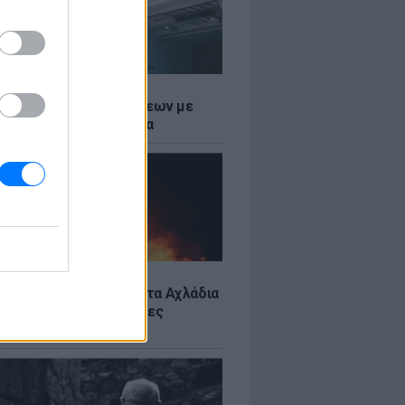
Σ
τος: Ρεκόρ Αναχωρήσεων με
Ταξιδιώτες στα Λιμάνια
Σ
: Υπό έλεγχο η φωτιά στα Αχλάδια
ιφυλακή η Κρήτη για νέες
ιές