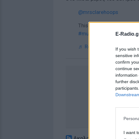
@mrsclarehoops
This method saved me so
#mumslifeinlockdown
#f
E-Radio.g
♬ Rocking Around the Chr
If you wish 
sensitive in
confirm you
continue se
information 
further disc
participants
Downstream 
Persona
I want t
Ακολουθήστε το E-Radio.