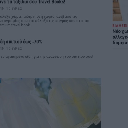
άνε τα ταξίδια σου Travel Books!
ΡΙΝ 10 ΏΡΕΣ
άλεξε χώρα, πόλη, νησί ή χωριό, ανέβασε τις
τογραφίες σου και φύλαξε τις στιγμές σου στο πιο
emium travel book.
ΕΙΔΗΣΕΙ
Νέο χω
αλλαγές
ίδη σπιτιού έως ‑70%
δόμησ
ΡΙΝ 10 ΏΡΕΣ
ες αγαπημένα είδη για την ανανέωση του σπιτιού σου!