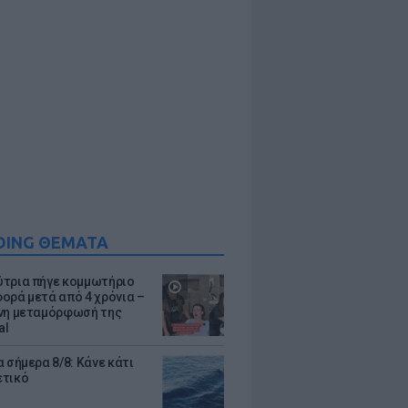
DING ΘΕΜΑΤΑ
τρια πήγε κομμωτήριο
ορά μετά από 4 χρόνια –
νη μεταμόρφωσή της
al
 σήμερα 8/8: Κάνε κάτι
ετικό