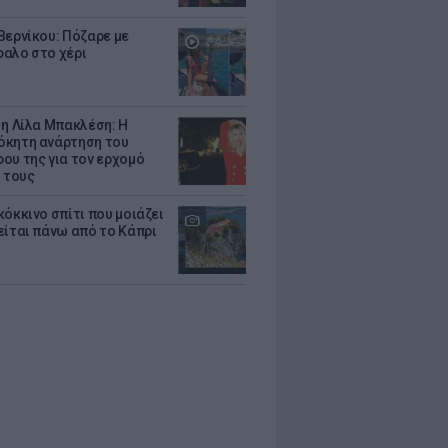
Βερνίκου: Πόζαρε με
αλο στο χέρι
 η Λίλα Μπακλέση: Η
κητη ανάρτηση του
ου της για τον ερχομό
υ τους
κόκκινο σπίτι που μοιάζει
είται πάνω από το Κάπρι