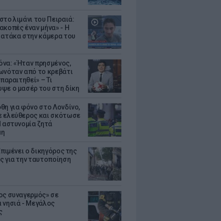
στο λιμάνι του Πειραιά:
ακοπές έναν μήνα» - Η
 ατάκα στην κάμερα του
να: «Ήταν πρησμένος,
ωνόταν από το κρεβάτι
 παραιτηθεί» – Τι
ψε ο μασέρ του στη δίκη
θη για φόνο στο Λονδίνο,
 ελεύθερος και σκότωσε
Η αστυνομία ζητά
μη
Επιμένει ο δικηγόρος της
ς για την ταυτοποίηση
ος συναγερμός» σε
 νησιά - Μεγάλος
ς