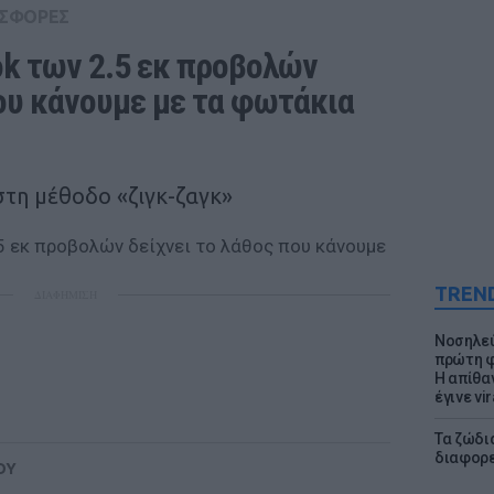
ΣΦΟΡΕΣ
ok των 2.5 εκ προβολών 
ου κάνουμε με τα φωτάκια 
ιστη μέθοδο «ζιγκ-ζαγκ»
TREN
ΔΙΑΦΗΜΙΣΗ
Νοσηλεύ
πρώτη φ
Η απίθα
έγινε vir
Τα ζώδια
διαφορ
ΟΥ