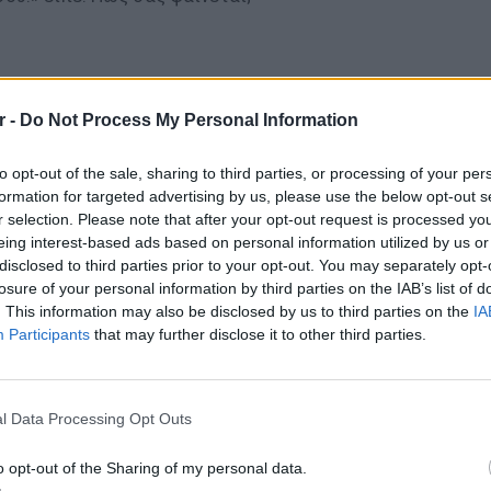
 many times 🎄
#christmasdance
estiveness
r -
Do Not Process My Personal Information
istmas Tree - Brenda Lee
to opt-out of the sale, sharing to third parties, or processing of your per
formation for targeted advertising by us, please use the below opt-out s
ΔΙΑΦΗΜΙΣΗ
r selection. Please note that after your opt-out request is processed y
eing interest-based ads based on personal information utilized by us or
disclosed to third parties prior to your opt-out. You may separately opt-
losure of your personal information by third parties on the IAB’s list of
. This information may also be disclosed by us to third parties on the
IA
Participants
that may further disclose it to other third parties.
ΕΙΔΗΣΕΙ
Καιρός:
σήμερα
l Data Processing Opt Outs
o opt-out of the Sharing of my personal data.
gr στο
Google News
και μάθετε πρώτοι
τα