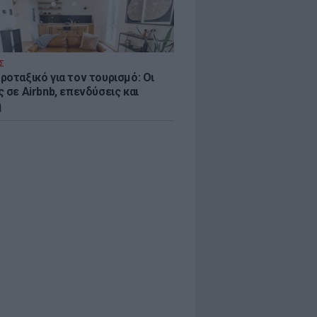
Σ
ροταξικό για τον τουρισμό: Οι
 σε Airbnb, επενδύσεις και
η