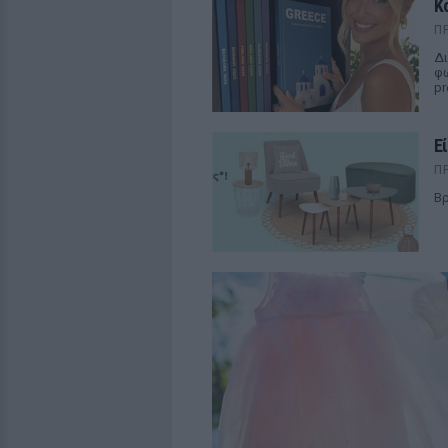
Κ
Π
Δι
φω
pr
Ε
Π
Βρ