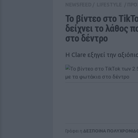
NEWSFEED
/
LIFESTYLE
/
ΠΡΟ
To βίντεο στο TikT
δείχνει το λάθος π
στο δέντρο
H Clare εξηγεί την αξιόπ
Γράφει η
ΔΕΣΠΟΙΝΑ ΠΟΛΥΧΡΟΝΙΔ