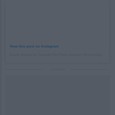
View this post on Instagram
A post shared by Comedy Pet Photo Awards (@comedypetphoto_awards)
ΔΙΑΦΗΜΙΣΗ