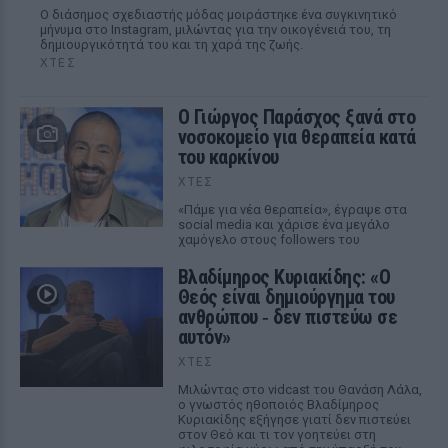
Ο διάσημος σχεδιαστής μόδας μοιράστηκε ένα συγκινητικό
μήνυμα στο Instagram, μιλώντας για την οικογένειά του, τη
δημιουργικότητά του και τη χαρά της ζωής.
ΧΤΕΣ
O Γιώργος Παράσχος ξανά στο
νοσοκομείο για θεραπεία κατά
του καρκίνου
ΧΤΕΣ
«Πάμε για νέα θεραπεία», έγραψε στα
social media και χάρισε ένα μεγάλο
χαμόγελο στους followers του
Βλαδίμηρος Κυριακίδης: «Ο
Θεός είναι δημιούργημα του
ανθρώπου ‑ δεν πιστεύω σε
αυτόν»
ΧΤΕΣ
Μιλώντας στο vidcast του Θανάση Λάλα,
ο γνωστός ηθοποιός Βλαδίμηρος
Κυριακίδης εξήγησε γιατί δεν πιστεύει
στον Θεό και τι τον γοητεύει στη