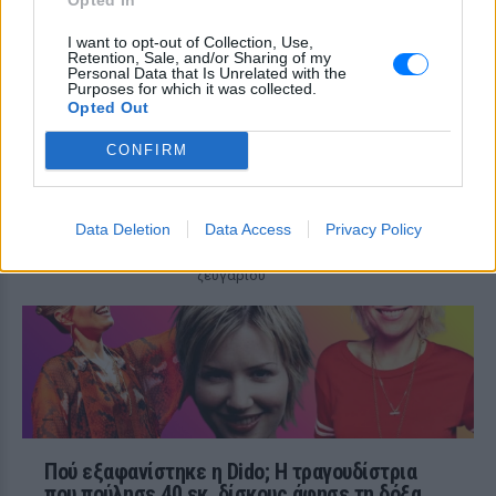
Αφορμή στάθηκαν δύο πραγματικά
I want to opt-out of Collection, Use,
περιστατικά των καλοκαιρινών
Retention, Sale, and/or Sharing of my
διακοπών
Personal Data that Is Unrelated with the
Purposes for which it was collected.
Μυστική γαμήλια γιορτή για
Opted Out
πασίγνωστο ζευγάρι σε
πολυτελές κτήμα με
CONFIRM
απαγόρευση κινητών
ΠΡΙΝ 10 ΏΡΕΣ
Η εκδήλωση διοργανώθηκε με
Data Deletion
Data Access
Privacy Policy
εξαιρετικά αυστηρά μέτρα για την
προστασία της ιδιωτικής ζωής του
ζευγαριού
Πού εξαφανίστηκε η Dido; Η τραγουδίστρια
που πούλησε 40 εκ. δίσκους άφησε τη δόξα