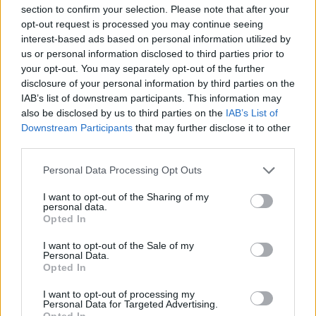
section to confirm your selection. Please note that after your
opt-out request is processed you may continue seeing
interest-based ads based on personal information utilized by
ΔΕΙΤΕ ΕΠΙΣΗΣ
us or personal information disclosed to third parties prior to
your opt-out. You may separately opt-out of the further
disclosure of your personal information by third parties on the
ΣΤΗΝ ΙΔΙΑ ΚΑΤΗΓΟΡΙΑ
IAB’s list of downstream participants. This information may
also be disclosed by us to third parties on the
IAB’s List of
Έξαλλη Ιουλία Καλλιμάνη
Downstream Participants
that may further disclose it to other
πλήρωσε με το ίδιο νόμισμα
third parties.
θαμώνα: «Εσένα σου αρέσει
αυτό;»
Personal Data Processing Opt Outs
ΠΡΙΝ 10 ΏΡΕΣ
I want to opt-out of the Sharing of my
Απρόσμενη αντίδραση στη σκηνή από την
personal data.
Ιουλία Καλλιμάνη: θαμώνας της πετούσε
Opted In
με δύναμη λουλούδια μαζί με τα πανέρια
και η τραγουδίστρια ανταπέδωσε
αμέσως.
I want to opt-out of the Sale of my
Personal Data.
«Τα κάνετε κάφρους και κτήνη
Opted In
χωρίς ενσυναίσθηση»: Ο Τάσος
Δούσης...δικάζει
I want to opt-out of processing my
Personal Data for Targeted Advertising.
ΠΡΙΝ 10 ΏΡΕΣ
Opted In