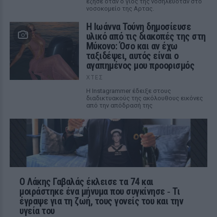
έζησε όταν ο γιος της νοσηλευόταν στο
νοσοκομείο της Αρτας.
Η Ιωάννα Τούνη δημοσίευσε
υλικό από τις διακοπές της στη
Μύκονο: Όσο και αν έχω
ταξιδέψει, αυτός είναι ο
αγαπημένος μου προορισμός
ΧΤΕΣ
Η Instagrammer έδειξε στους
διαδικτυακούς της ακόλουθους εικόνες
από την απόδρασή της
Ο Λάκης Γαβαλάς έκλεισε τα 74 και
μοιράστηκε ένα μήνυμα που συγκίνησε ‑ Τι
έγραψε για τη ζωή, τους γονείς του και την
υγεία του