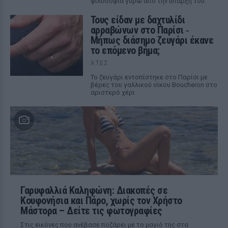
φιλοσοφία γύρω από την ύπαρξή του.
Τους είδαν με δαχτυλίδι
αρραβώνων στο Παρίσι ‑
Μήπως διάσημο ζευγάρι έκανε
το επόμενο βήμα;
ΧΤΕΣ
Το ζευγάρι εντοπίστηκε στο Παρίσι με
βέρες του γαλλικού οίκου Boucheron στο
αριστερό χέρι
Γαρυφαλλιά Καληφώνη: Διακοπές σε
Κουφονήσια και Πάρο, χωρίς τον Χρήστο
Μάστορα – Δείτε τις φωτογραφίες
Στις εικόνες που ανέβασε ποζάρει με το μαγιό της στα