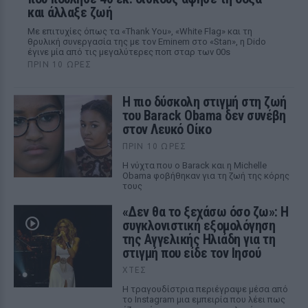
και άλλαξε ζωή
Με επιτυχίες όπως τα «Thank You», «White Flag» και τη
θρυλική συνεργασία της με τον Eminem στο «Stan», η Dido
έγινε μία από τις μεγαλύτερες ποπ σταρ των 00s
ΠΡΙΝ 10 ΏΡΕΣ
Η πιο δύσκολη στιγμή στη ζωή
του Barack Obama δεν συνέβη
στον Λευκό Οίκο
ΠΡΙΝ 10 ΏΡΕΣ
Η νύχτα που ο Barack και η Michelle
Obama φοβήθηκαν για τη ζωή της κόρης
τους
«Δεν θα το ξεχάσω όσο ζω»: Η
συγκλονιστική εξομολόγηση
της Αγγελικής Ηλιάδη για τη
στιγμή που είδε τον Ιησού
ΧΤΕΣ
Η τραγουδίστρια περιέγραψε μέσα από
το Instagram μια εμπειρία που λέει πως