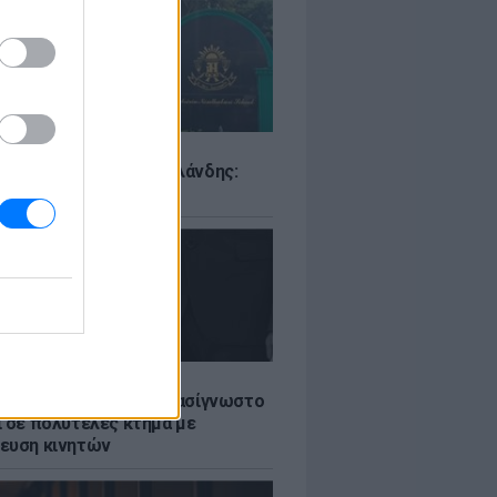
Σ
ιό σε σχολείο της Ταϊλάνδης:
ς άνοιξε πυρ
LE
ή γαμήλια γιορτή για πασίγνωστο
ι σε πολυτελές κτήμα με
ευση κινητών