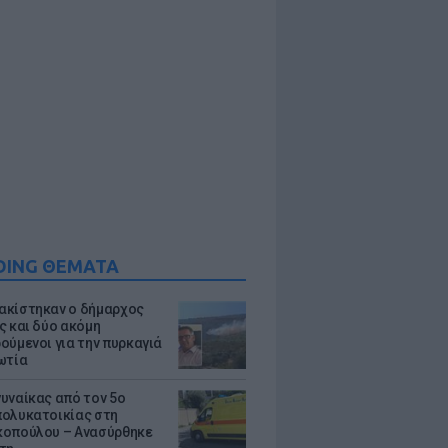
DING ΘΕΜΑΤΑ
κίστηκαν ο δήμαρχος
ς και δύο ακόμη
ούμενοι για την πυρκαγιά
ωτία
υναίκας από τον 5ο
ολυκατοικίας στη
οπούλου – Ανασύρθηκε