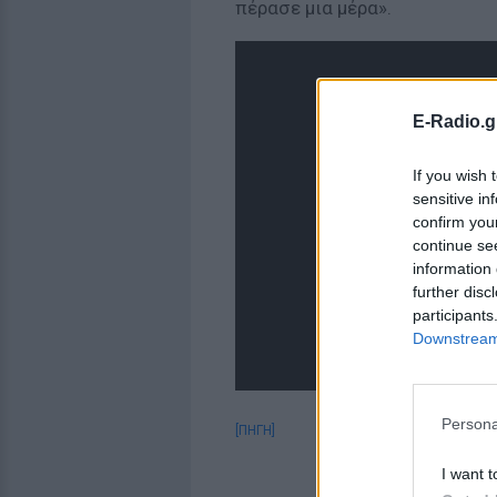
πέρασε μια μέρα».
E-Radio.g
If you wish 
sensitive in
confirm you
continue se
information 
further disc
participants
Downstream 
Persona
[ΠΗΓΗ]
I want t