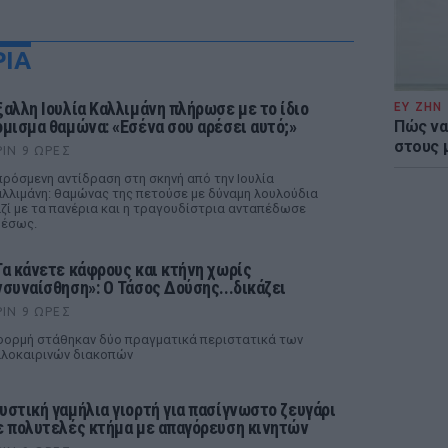
ΡΙΑ
ξαλλη Ιουλία Καλλιμάνη πλήρωσε με το ίδιο
ΕΥ ΖΗΝ
όμισμα θαμώνα: «Εσένα σου αρέσει αυτό;»
Πώς να
στους 
ΡΙΝ 9 ΏΡΕΣ
ρόσμενη αντίδραση στη σκηνή από την Ιουλία
λλιμάνη: θαμώνας της πετούσε με δύναμη λουλούδια
ζί με τα πανέρια και η τραγουδίστρια ανταπέδωσε
μέσως.
Τα κάνετε κάφρους και κτήνη χωρίς
νσυναίσθηση»: Ο Τάσος Δούσης...δικάζει
ΡΙΝ 9 ΏΡΕΣ
ορμή στάθηκαν δύο πραγματικά περιστατικά των
λοκαιρινών διακοπών
υστική γαμήλια γιορτή για πασίγνωστο ζευγάρι
ε πολυτελές κτήμα με απαγόρευση κινητών