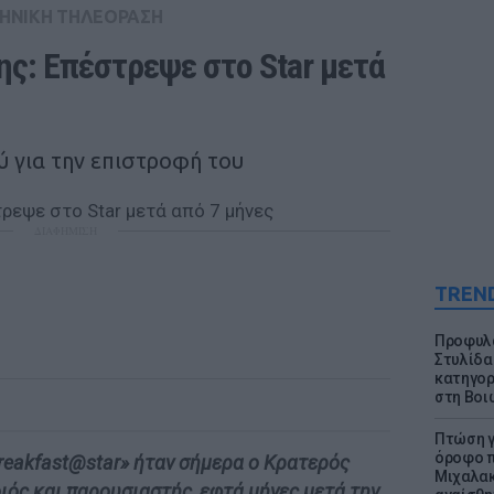
ΗΝΙΚΗ ΤΗΛΕΟΡΑΣΗ
ς: Επέστρεψε στο Star μετά 
ύ για την επιστροφή του
ΔΙΑΦΗΜΙΣΗ
TREN
Προφυλα
Στυλίδα
κατηγορ
στη Βοι
Πτώση γ
όροφο π
reakfast@star» ήταν σήμερα ο Κρατερός
Μιχαλακ
ός και παρουσιαστής, εφτά μήνες μετά την