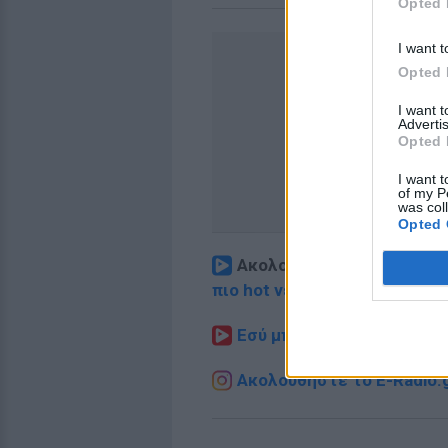
Opted 
I want t
Opted 
I want 
Advertis
Opted 
I want t
of my P
was col
Opted 
Ακολουθήστε το E-Radio.
πιο hot νέα
.
Εσύ μπήκες στο E-Daily.gr
Ακολουθήστε το E-Radio.g