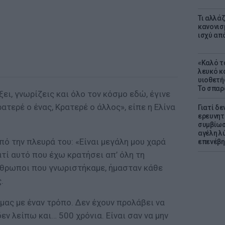
Τι αλλά
κανονισ
ισχύ απ
«Καλό τα
λευκό κ
υιοθετή
Το σπαρ
ει, γνωρίζεις και όλο τον κόσμο εδώ, έγινε
ρατερέ ο ένας, Κρατερέ ο άλλος», είπε η Ελίνα
Γιατί δε
ερευνητ
συμβίωσ
αγέλη λύ
ό την πλευρά του: «Είναι μεγάλη μου χαρά
επενέβη
ατί αυτό που έχω κρατήσει απ’ όλη τη
νθρωποι που γνωριστήκαμε, ήμασταν κάθε
.
μας με έναν τρόπο. Δεν έχουν προλάβει να
εν λείπω και… 500 χρόνια. Είναι σαν να μην