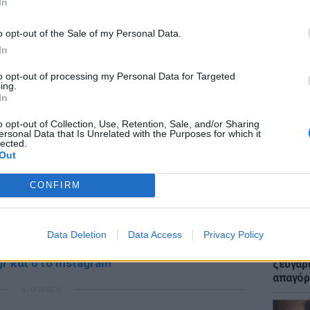
In
ΔΙΑΦΗΜΙΣΗ
o opt-out of the Sale of my Personal Data.
In
to opt-out of processing my Personal Data for Targeted
ing.
ΕΙΔΗΣΕΙ
In
Μακελε
Μαθητή
o opt-out of Collection, Use, Retention, Sale, and/or Sharing
ersonal Data that Is Unrelated with the Purposes for which it
lected.
Out
gr στο
Google News
και μάθετε πρώτοι
τα
CONFIRM
; Τα νέα της ημέρας και ότι σου κάνει κλικ!
Data Deletion
Data Access
Privacy Policy
LIFESTY
Μυστικ
r και στο Instagram
ζευγάρ
απαγόρ
ΔΙΑΦΗΜΙΣΗ