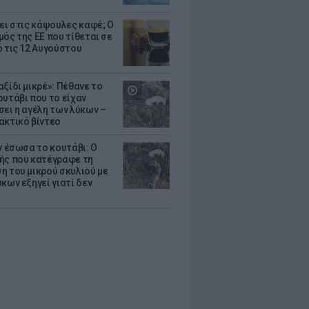
ζει στις κάψουλες καφέ; Ο
μός της ΕΕ που τίθεται σε
ό τις 12 Αυγούστου
ξίδι μικρέ»: Πέθανε το
ουτάβι που το είχαν
σει η αγέλη των λύκων –
ακτικό βίντεο
ν έσωσα το κουτάβι: Ο
ής που κατέγραφε τη
η του μικρού σκυλιού με
κων εξηγεί γιατί δεν