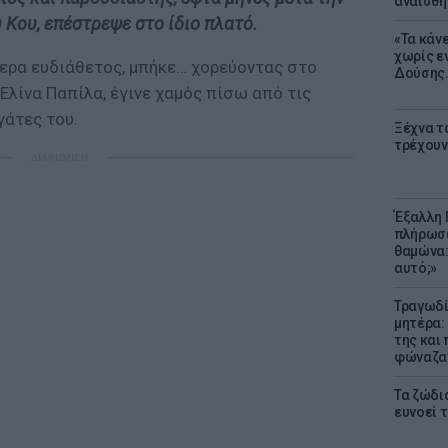
αναίσθη
Κου, επέστρεψε στο ίδιο πλατό.
«Τα κάν
χωρίς ε
τερα ευδιάθετος, μπήκε… χορεύοντας στο
Δούσης.
λίνα Παπίλα, έγινε χαμός πίσω από τις
γάτες του.
Ξέχνα τ
τρέχουν
ΔΙΑΦΗΜΙΣΗ
Έξαλλη 
πλήρωσε
θαμώνα:
αυτό;»
Τραγωδί
μητέρα:
της και 
φώναζαν
Τα ζώδια
ευνοεί 