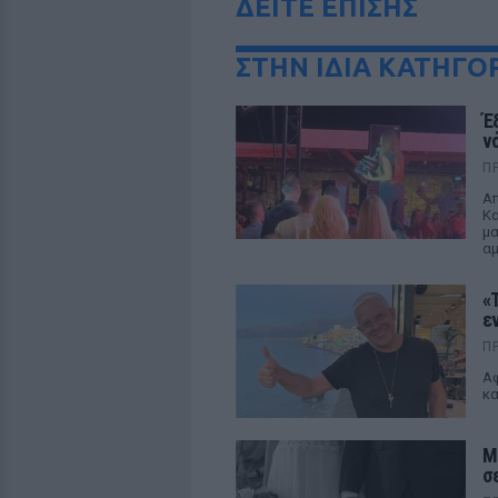
ΔΕΙΤΕ ΕΠΙΣΗΣ
ΣΤΗΝ ΙΔΙΑ ΚΑΤΗΓΟ
Έ
ν
Π
Απ
Κα
μα
α
«
ε
Π
Αφ
κα
Μ
σ