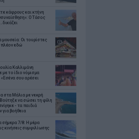
τη
ετε κάφρους και κτήνη
νσυναίσθηση»: Ο Τάσος
..δικάζει
α μουσεία: Οι τουρίστες
 πλέον εδώ
Ιουλία Καλλιμάνη
 με το ίδιο νόμισμα
 «Εσένα σου αρέσει
α στα Μάλια με νεκρή
 Βούτηξε να σώσει τη φίλη
πνίγηκε - τα παιδιά
 για βοήθεια
 σήμερα 7/8: Η μέρα
τις κινήσεις συμφιλίωσης