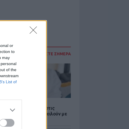
sonal or
ection to
ΔΙΑΒΑΣΤΕ ΣΗΜΕΡΑ
ou may
 personal
out of the
 downstream
B’s List of
Σ
 παροχές: Οι παγίδες στις
ρές χρημάτων που απειλούν με