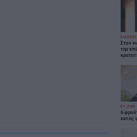
ΕΙΔΗΣΕΙ
Στον ε
την επί
κρατητ
ΕΥ ΖΗΝ
6 φρού
εκτός 