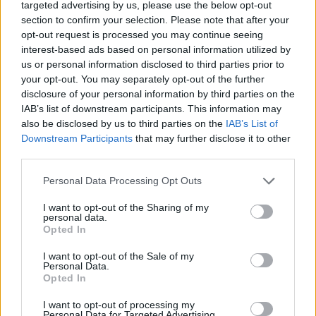
targeted advertising by us, please use the below opt-out
Moderna, με την αποτελεσματικότητα του εμβολίου
section to confirm your selection. Please note that after your
να εκτιμάται στο 75% μετά από εννέα εβδομάδες.
opt-out request is processed you may continue seeing
interest-based ads based on personal information utilized by
[ΠΗΓΗ]
us or personal information disclosed to third parties prior to
your opt-out. You may separately opt-out of the further
disclosure of your personal information by third parties on the
IAB’s list of downstream participants. This information may
ΔΙΑΦΗΜΙΣΗ
also be disclosed by us to third parties on the
IAB’s List of
Downstream Participants
that may further disclose it to other
third parties.
Personal Data Processing Opt Outs
I want to opt-out of the Sharing of my
personal data.
Opted In
I want to opt-out of the Sale of my
Personal Data.
Opted In
I want to opt-out of processing my
Personal Data for Targeted Advertising.