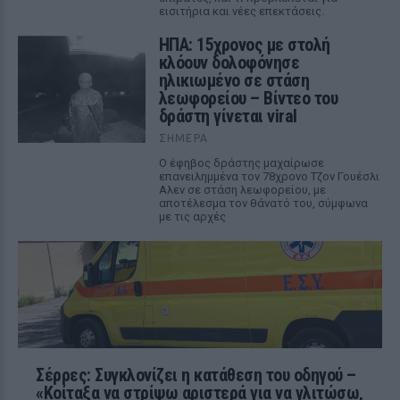
εισιτήρια και νέες επεκτάσεις.
ΗΠΑ: 15χρονος με στολή
κλόουν δολοφόνησε
ηλικιωμένο σε στάση
λεωφορείου – Βίντεο του
δράστη γίνεται viral
ΣΉΜΕΡΑ
Ο έφηβος δράστης μαχαίρωσε
επανειλημμένα τον 78χρονο Τζον Γουέσλι
Αλεν σε στάση λεωφορείου, με
αποτέλεσμα τον θάνατό του, σύμφωνα
με τις αρχές
Σέρρες: Συγκλονίζει η κατάθεση του οδηγού –
«Κοίταξα να στρίψω αριστερά για να γλιτώσω,