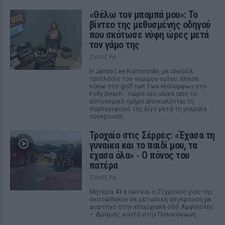
«Θέλω τον μπαμπά μου»: Το
βίντεο της μεθυσμένης οδηγού
που σκότωσε νύφη ώρες μετά
τον γάμο της
ΣΉΜΕΡΑ
Η Jamie Lee Komoroski, με αλκοόλ
τριπλάσιο του νόμιμου ορίου, έπεσε
πάνω στο golf cart των νεόνυμφων στο
Folly Beach - τώρα νέο υλικό από το
αστυνομικό τμήμα αποκαλύπτει τη
συμπεριφορά της λίγο μετά τη μοιραία
σύγκρουση
Τροχαίο στις Σέρρες: «Έχασα τη
γυναίκα και το παιδί μου, τα
έχασα όλα» ‑ Ο πόνος του
πατέρα
ΣΉΜΕΡΑ
Μητέρα 43 ετών και ο 21χρονος γιος της
σκοτώθηκαν σε μετωπική σύγκρουση με
φορτηγό στην επαρχιακή οδό Αμφίπολης
– Δράμας, κοντά στην Παλαιοκώμη.