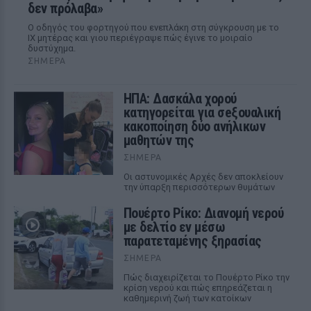
δεν πρόλαβα»
Ο οδηγός του φορτηγού που ενεπλάκη στη σύγκρουση με το
ΙΧ μητέρας και γιου περιέγραψε πώς έγινε το μοιραίο
δυστύχημα.
ΣΉΜΕΡΑ
ΗΠΑ: Δασκάλα χορού
κατηγορείται για σeξουαλική
κακοποίηση δύο ανήλικων
μαθητών της
ΣΉΜΕΡΑ
Οι αστυνομικές Αρχές δεν αποκλείουν
την ύπαρξη περισσότερων θυμάτων
Πουέρτο Ρίκο: Διανομή νερού
με δελτίο εν μέσω
παρατεταμένης ξηρασίας
ΣΉΜΕΡΑ
Πώς διαχειρίζεται το Πουέρτο Ρίκο την
κρίση νερού και πώς επηρεάζεται η
καθημερινή ζωή των κατοίκων