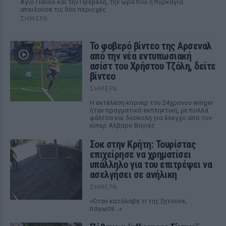
Αγιο Παύλο και την Πρέβελη, την ώρα που η πυρκαγιά
απειλούσε τις δύο περιοχές
ΣΉΜΕΡΑ
Το φοβερό βίντεο της Αρσεναλ
από την νέα εντυπωσιακή
ασίστ του Χρήστου Τζόλη, δείτε
βίντεο
ΣΉΜΕΡΑ
Η εκτέλεση κόρνερ του 24χρονου winger
ήταν πραγματικά εκπληκτική, με πολλά
φάλτσα και δύσκολη για έλεγχο από τον
κίπερ Αλβαρο Βαγιές
Σοκ στην Κρήτη: Τουρίστας
επιχείρησε να χρηματίσει
υπάλληλο για του επιτρέψει να
ασελγήσει σε ανήλικη
ΣΉΜΕΡΑ
«Όταν κατάλαβε τι της ζητούσε,
πάγωσε...»