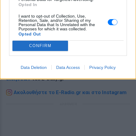
Opted In
I want to opt-out of Collection, Use,
Retention, Sale, and/or Sharing of my
Personal Data that Is Unrelated with the
Purposes for which it was collected.
Opted Out
CONFIRM
Ακολουθήστε το E-Radio.gr στο
Google News
και μάθετε πρώτοι
τα πιο hot νέα
.
Data Deletion
Data Access
Privacy Policy
Για ακόμη περισσότερα
νέα
, μπείτε στην
ροή
ειδήσεων
του E-Daily.gr
Ακολουθήστε το E-Radio.gr και στο Instagram
ΔΙΑΦΗΜΙΣΗ