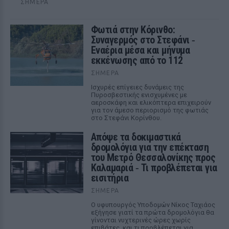
ΣΉΜΕΡΑ
Φωτιά στην Κόρινθο:
Συναγερμός στο Στεφάνι ‑
Εναέρια μέσα και μήνυμα
εκκένωσης από το 112
ΣΉΜΕΡΑ
Ισχυρές επίγειες δυνάμεις της
Πυροσβεστικής ενισχυμένες με
αεροσκάφη και ελικόπτερα επιχειρούν
για τον άμεσο περιορισμό της φωτιάς
στο Στεφάνι Κορίνθου.
Απόψε τα δοκιμαστικά
δρομολόγια για την επέκταση
του Μετρό Θεσσαλονίκης προς
Καλαμαριά ‑ Τι προβλέπεται για
εισιτήρια
ΣΉΜΕΡΑ
Ο υφυπουργός Υποδομών Νίκος Ταχιάος
εξήγησε γιατί τα πρώτα δρομολόγια θα
γίνονται νυχτερινές ώρες χωρίς
επιβάτες, και τι προβλέπεται για