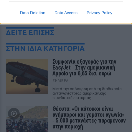
Data Deletion
Data Access
Privacy Policy
ΔΕΙΤΕ ΕΠΙΣΗΣ
ΣΤΗΝ ΙΔΙΑ ΚΑΤΗΓΟΡΙΑ
Συμφωνία εξαγοράς για την
EasyJet ‑ Στην αμερικανική
Appolo για 6,65 δισ. ευρώ
ΣΉΜΕΡΑ
Μετά την απόσυρση από τη διαδικασία
ανταγωνίστριας αμερικανικής
επενδυτικής εταιρίας
Θέουτα: «Οι κάτοικοι είναι
ανήμποροι και γεμάτοι αγωνία»
‑ 5.000 μετανάστες παραμένουν
στην περιοχή