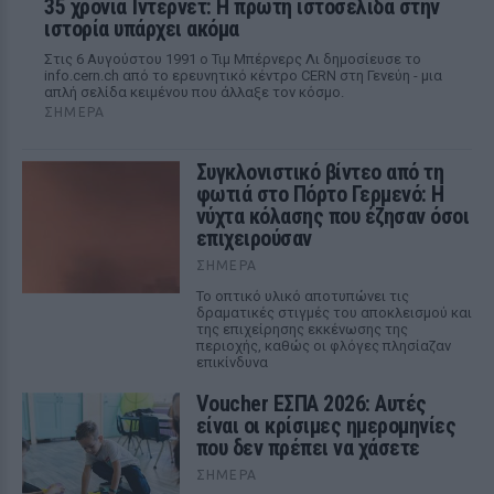
35 χρόνια Ίντερνετ: Η πρώτη ιστοσελίδα στην
ιστορία υπάρχει ακόμα
Στις 6 Αυγούστου 1991 ο Τιμ Μπέρνερς Λι δημοσίευσε το
info.cern.ch από το ερευνητικό κέντρο CERN στη Γενεύη - μια
απλή σελίδα κειμένου που άλλαξε τον κόσμο.
ΣΉΜΕΡΑ
Συγκλονιστικό βίντεο από τη
φωτιά στο Πόρτο Γερμενό: Η
νύχτα κόλασης που έζησαν όσοι
επιχειρούσαν
ΣΉΜΕΡΑ
Το οπτικό υλικό αποτυπώνει τις
δραματικές στιγμές του αποκλεισμού και
της επιχείρησης εκκένωσης της
περιοχής, καθώς οι φλόγες πλησίαζαν
επικίνδυνα
Voucher ΕΣΠΑ 2026: Αυτές
είναι οι κρίσιμες ημερομηνίες
που δεν πρέπει να χάσετε
ΣΉΜΕΡΑ