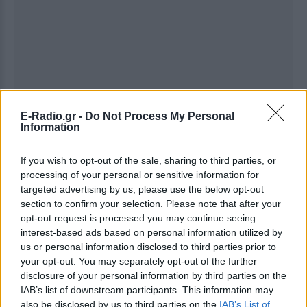
E-Radio.gr -
Do Not Process My Personal
Information
If you wish to opt-out of the sale, sharing to third parties, or
processing of your personal or sensitive information for
targeted advertising by us, please use the below opt-out
section to confirm your selection. Please note that after your
opt-out request is processed you may continue seeing
interest-based ads based on personal information utilized by
Ακολουθήστε το E-Radio.gr στο
Google News
us or personal information disclosed to third parties prior to
και μάθετε πρώτοι
τα πιο hot νέα
.
your opt-out. You may separately opt-out of the further
disclosure of your personal information by third parties on the
Για ακόμη περισσότερα
νέα
, μπείτε στην
ροή
IAB’s list of downstream participants. This information may
ειδήσεων
του E-Daily.gr
also be disclosed by us to third parties on the
IAB’s List of