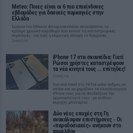
Meteo: Ποιες είναι οι 6 πιο επικίνδυνες
εβδομάδες για δασικές πυρκαγιές στην
Ελλάδα
Έρευνα του Εθνικού Αστεροσκοπείου αποκαλύπτει το
κρίσιμο χρονικό παράθυρο που ευνοεί τις καταστροφικές
πυρκαγιές - και πώς η κλιματική αλλαγή το διευρύνει.
ΣΉΜΕΡΑ
iPhone 17 στα σκουπίδια: Γιατί
Ρώσοι χρήστες καταστρέφουν
τα νέα κινητά τους ... επίτηδες!
ΣΉΜΕΡΑ
Ένα viral trend στο TikTok ωθεί άνδρες να
σπάνε και να χαράζουν τα ολοκαίνουργια
iPhone τους για να αποδείξουν την
αρρενωπότητά τους - με κίνδυνο
έκρηξης μπαταρίας.
Δύο νέες εποχές στη Γη
ανακάλυψαν επιστήμονες ‑ Oι
«παραδοσιακές» ανήκουν στο
παρελθόν