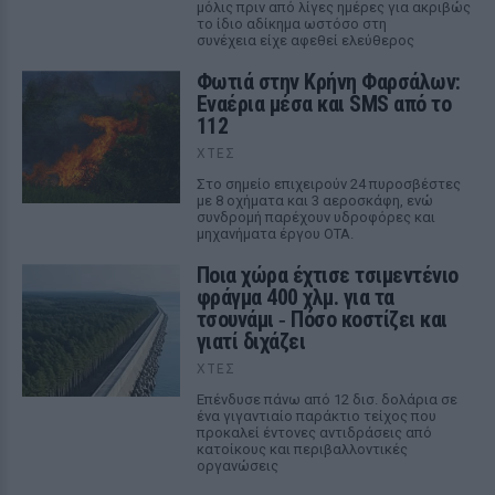
μόλις πριν από λίγες ημέρες για ακριβώς
το ίδιο αδίκημα ωστόσο στη
συνέχεια είχε αφεθεί ελεύθερος
Φωτιά στην Κρήνη Φαρσάλων:
Εναέρια μέσα και SMS από το
112
ΧΤΕΣ
Στο σημείο επιχειρούν 24 πυροσβέστες
με 8 οχήματα και 3 αεροσκάφη, ενώ
συνδρομή παρέχουν υδροφόρες και
μηχανήματα έργου ΟΤΑ.
Ποια χώρα έχτισε τσιμεντένιο
φράγμα 400 χλμ. για τα
τσουνάμι ‑ Πόσο κοστίζει και
γιατί διχάζει
ΧΤΕΣ
Επένδυσε πάνω από 12 δισ. δολάρια σε
ένα γιγαντιαίο παράκτιο τείχος που
προκαλεί έντονες αντιδράσεις από
κατοίκους και περιβαλλοντικές
οργανώσεις