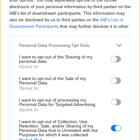
your opt-out. You may separately opt-out of the further
disclosure of your personal information by third parties on the
IAB’s list of downstream participants. This information may
also be disclosed by us to third parties on the
IAB’s List of
Downstream Participants
that may further disclose it to other
third parties.
Personal Data Processing Opt Outs
ΔΕΙΤΕ ΕΠΙΣΗΣ
I want to opt-out of the Sharing of my
personal data.
Opted In
ΣΤΗΝ ΙΔΙΑ ΚΑΤΗΓΟΡΙΑ
I want to opt-out of the Sale of my
Personal Data.
Γιατί δεν έσωσα το κουτάβι: Ο
Opted In
ερευνητής που κατέγραφε τη
συμβίωση του μικρού σκυλιού
I want to opt-out of processing my
Personal Data for Targeted Advertising.
με αγέλη λύκων εξηγεί γιατί
Opted In
δεν επενέβη
ΧΤΕΣ
I want to opt-out of Collection, Use,
Retention, Sale, and/or Sharing of my
«Κρατάμε την επιστημονική απόσταση,
Personal Data that Is Unrelated with the
δεν είναι δυνατόν να πάω να επέμβω,
Purposes for which it was collected.
ούτε γίνεται να στείλω κάποιον