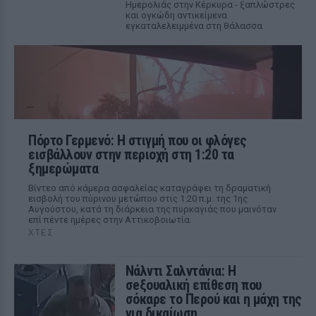
Ημερολιάς στην Κέρκυρα - ξαπλώστρες
και ογκώδη αντικείμενα
εγκαταλελειμμένα στη θάλασσα
Πόρτο Γερμενό: Η στιγμή που οι φλόγες
εισβάλλουν στην περιοχή στη 1:20 τα
ξημερώματα
Βίντεο από κάμερα ασφαλείας καταγράφει τη δραματική
εισβολή του πύρινου μετώπου στις 1:20 π.μ. της 1ης
Αυγούστου, κατά τη διάρκεια της πυρκαγιάς που μαινόταν
επί πέντε ημέρες στην Αττικοβοιωτία.
ΧΤΕΣ
Νάλντι Σαλντάνια: Η
σeξουαλική επίθεση που
σόκαρε το Περού και η μάχη της
για δικαίωση