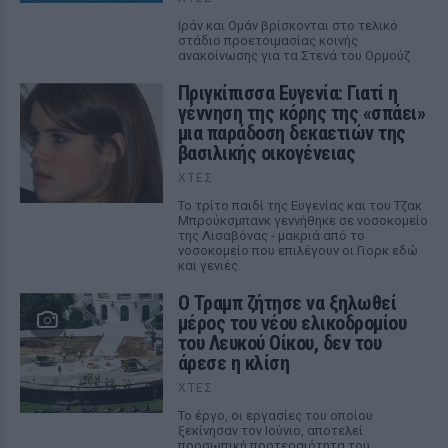
Ιράν και Ομάν βρίσκονται στο τελικό
στάδιο προετοιμασίας κοινής
ανακοίνωσης για τα Στενά του Ορμούζ
Πριγκίπισσα Ευγενία: Γιατί η
γέννηση της κόρης της «σπάει»
μια παράδοση δεκαετιών της
βασιλικής οικογένειας
ΧΤΕΣ
Το τρίτο παιδί της Ευγενίας και του Τζακ
Μπρούκσμπανκ γεννήθηκε σε νοσοκομείο
της Λισαβόνας - μακριά από το
νοσοκομείο που επιλέγουν οι Γιορκ εδώ
και γενιές.
Ο Τραμπ ζήτησε να ξηλωθεί
μέρος του νέου ελικοδρομίου
του Λευκού Οίκου, δεν του
άρεσε η κλίση
ΧΤΕΣ
Το έργο, οι εργασίες του οποίου
ξεκίνησαν τον Ιούνιο, αποτελεί
προσωπική προτεραιότητα του