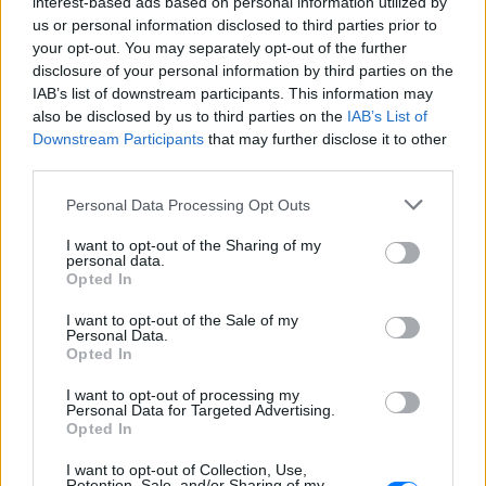
interest-based ads based on personal information utilized by
επίθεση σε μία περίπτωση από ομάδα
us or personal information disclosed to third parties prior to
μεταναστών που αντιστέκονταν στη
σύλληψή τους, οι αξιωματικοί
your opt-out. You may separately opt-out of the further
αναγκάστηκαν να υποχωρήσουν και οι
disclosure of your personal information by third parties on the
παράνομοι μετανάστες διέφυγαν πίσω
IAB’s list of downstream participants. This information may
Πύραυλος προσέκρουσε στη
also be disclosed by us to third parties on the
IAB’s List of
Σελήνη: Τι κρύβει η «σιγή
Downstream Participants
that may further disclose it to other
ιχθύος» από NASA και SpaceX;
third parties.
ΧΤΕΣ
Personal Data Processing Opt Outs
Ο δεύτερος βαθμός του πυραύλου Falcon
9 προσέκρουσε στη Σελήνη στις 6:35
I want to opt-out of the Sharing of my
GMT, αφήνοντας πίσω του κρατήρα 18
personal data.
μέτρων - η οπτική επιβεβαίωση
Opted In
αναμένεται από τους δορυφόρους σε
τροχιά
I want to opt-out of the Sale of my
Personal Data.
Παναθηναϊκός – ΤΣΣΚΑ 1948:
Opted In
Ενός λεπτού σιγή στη μνήμη
των πυροσβεστών που έχασαν
I want to opt-out of processing my
τη ζωή τους
Personal Data for Targeted Advertising.
Opted In
ΧΤΕΣ
Οι «πράσινοι« θα τιμήσουν όσους έπεσαν
I want to opt-out of Collection, Use,
εν ώρα καθήκοντος
Retention, Sale, and/or Sharing of my