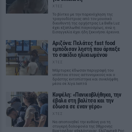
ΧΤΕΣ
Το βίντεο με την παρενόχληση της
τραγουδίστριας από τον μουσικό
διευθυντή της ορχήστρας La Bella Luz
έχει εξαπλωθεί παγκοσμίως, ενώ η
Εισαγγελία έχει ήδη ξεκινήσει έρευνα.
Αριζόνα: Πελάτες fast food
εμπόδισαν ληστή που άρπαξε
το σακίδιο ηλικιωμένου
ΧΤΕΣ
Μάρτυρες έδωσαν περιγραφή του
υπόπτου στους αστυνομικούς και ο
δράστης εντοπίστηκε και συνελήφθη
μέσα σε λίγα λεπτά
Κυψέλη: «Πανικοβλήθηκα, την
έβαλα στη βαλίτσα και την
έδωσα σε έναν γέρο»
ΧΤΕΣ
Να αποποιηθεί την ευθύνη για τη
στυγερή δολοφονία της 38χρονης
Βρετανίδας εθελόντριας, Ελίζαμπεθ Ρος,