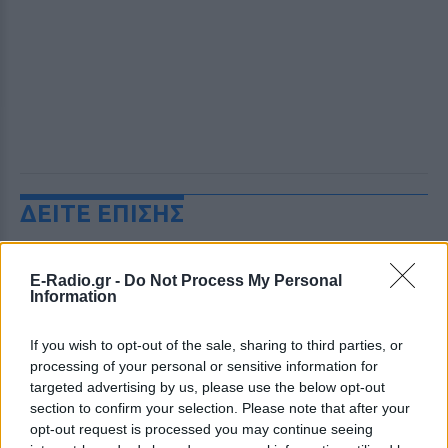
ΔΕΙΤΕ ΕΠΙΣΗΣ
ΣΤΗΝ ΙΔΙΑ ΚΑΤΗΓΟΡΙΑ
E-Radio.gr -
Do Not Process My Personal
Information
Εντοπίστηκε σήραγγα 40
μέτρων στη Λιθουανία για τη
If you wish to opt-out of the sale, sharing to third parties, or
διέλευση παράνομων
processing of your personal or sensitive information for
μεταναστών από τη
targeted advertising by us, please use the below opt-out
Λευκορωσία
section to confirm your selection. Please note that after your
ΧΤΕΣ
opt-out request is processed you may continue seeing
Λιθουανοί συνοριοφύλακες δέχθηκαν