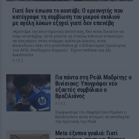
Γιατί δεν έσωσα το κουτάβι: Ο ερευνητής που
κατέγραφε τη συμβίωση του μικρού σκυλιού
με αγέλη λύκων εξηγεί γιατί δεν επενέβη
«Κρατάμε την επιστημονική απόσταση, δεν είναι δυνατόν να
πάω να επέμβω, ούτε γίνεται να στείλω κάποιον κτηνίατρο
σε ένα μέρος όπου υπάρχει αγέλη με λύκους, είναι
επικίνδυνο» λέει στο protothema.gr ο διδάκτορας ζωολογίας
του ΑΠΘ, Θεόδωρος Κομηνός - Έχουν πεθάνει και έξι
λυκόπουλα
ΧΤΕΣ
Για πάντα στη Ρεάλ Μαδρίτης ο
Βινίσιους: Υπογράφει νέο
εξαετές συμβόλαιο ο
Βραζιλιάνος
ΧΤΕΣ
Σύμφωνα με τον Φαμπρίτσιο Ρομάνο ο
Βραζιλιάνος είναι έτοιμος να αποδεχτεί
την πρόταση της Ρεάλ
Meta έξυπνα γυαλιά: Γιατί