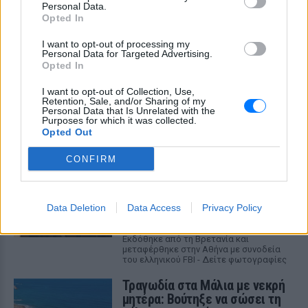
Personal Data.
Opted In
I want to opt-out of processing my
Personal Data for Targeted Advertising.
Opted In
ΔΕΙΤΕ ΕΠΙΣΗΣ
I want to opt-out of Collection, Use,
Retention, Sale, and/or Sharing of my
Personal Data that Is Unrelated with the
Purposes for which it was collected.
ΣΤΗΝ ΙΔΙΑ ΚΑΤΗΓΟΡΙΑ
Opted Out
Στον εισαγγελέα σήμερα η
CONFIRM
46χρονη για την επίθεση στη
Marfin ‑ η νύχτα της στα
κρατητήρια της ΓΑΔΑ
Data Deletion
Data Access
Privacy Policy
ΠΡΙΝ 8 ΏΡΕΣ
Εκδόθηκε από τη Βρετανία και
μεταφέρθηκε στην Αθήνα με συνοδεία
του ελληνικού FBI - Δείτε φωτογραφίες
Τραγωδία στα Μάλια με νεκρή
μητέρα: Βούτηξε να σώσει τη