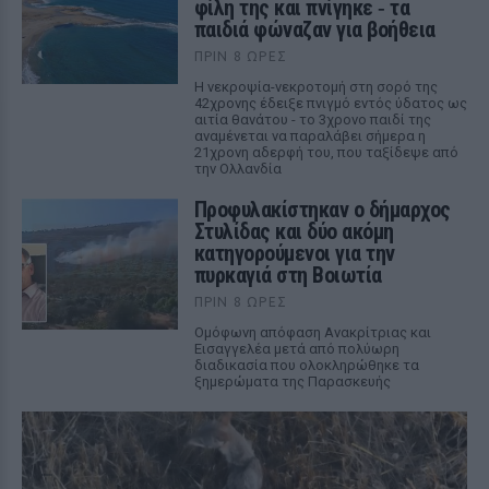
φίλη της και πνίγηκε ‑ τα
παιδιά φώναζαν για βοήθεια
ΠΡΙΝ 8 ΏΡΕΣ
Η νεκροψία-νεκροτομή στη σορό της
42χρονης έδειξε πνιγμό εντός ύδατος ως
αιτία θανάτου - το 3χρονο παιδί της
αναμένεται να παραλάβει σήμερα η
21χρονη αδερφή του, που ταξίδεψε από
την Ολλανδία
Προφυλακίστηκαν ο δήμαρχος
Στυλίδας και δύο ακόμη
κατηγορούμενοι για την
πυρκαγιά στη Βοιωτία
ΠΡΙΝ 8 ΏΡΕΣ
Ομόφωνη απόφαση Ανακρίτριας και
Εισαγγελέα μετά από πολύωρη
διαδικασία που ολοκληρώθηκε τα
ξημερώματα της Παρασκευής