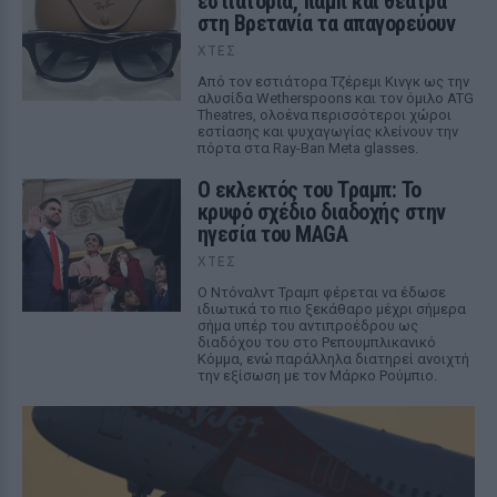
εστιατόρια, παμπ και θέατρα
στη Βρετανία τα απαγορεύουν
ΧΤΕΣ
Από τον εστιάτορα Τζέρεμι Κινγκ ως την
αλυσίδα Wetherspoons και τον όμιλο ATG
Theatres, ολοένα περισσότεροι χώροι
εστίασης και ψυχαγωγίας κλείνουν την
πόρτα στα Ray-Ban Meta glasses.
Ο εκλεκτός του Τραμπ: Το
κρυφό σχέδιο διαδοχής στην
ηγεσία του MAGA
ΧΤΕΣ
Ο Ντόναλντ Τραμπ φέρεται να έδωσε
ιδιωτικά το πιο ξεκάθαρο μέχρι σήμερα
σήμα υπέρ του αντιπροέδρου ως
διαδόχου του στο Ρεπουμπλικανικό
Κόμμα, ενώ παράλληλα διατηρεί ανοιχτή
την εξίσωση με τον Μάρκο Ρούμπιο.