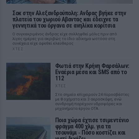
Σοκ στην Αλεξανδρούπολη: Ανδρας βγήκε στην
πλατεία του χωριού Αβαντας και έδειχνε τα
γεννητικά του όργανα σε ανηλίκα κορίτσια
Ο συγκεκριμένος άνδρας είχε συλληφθεί μόλις πριν από
λίγες ημέρες για ακριβώς το ίδιο αδίκημα ωστόσο στη
συνέχεια είχε αφεθεί ελεύθερος
ΧΤΕΣ
Φωτιά στην Κρήνη Φαρσάλων:
Εναέρια μέσα και SMS από το
112
ΧΤΕΣ
Στο σημείο επιχειρούν 24 πυροσβέστες
με 8 οχήματα και 3 αεροσκάφη, ενώ
συνδρομή παρέχουν υδροφόρες και
μηχανήματα έργου ΟΤΑ.
Ποια χώρα έχτισε τσιμεντένιο
φράγμα 400 χλμ. για τα
τσουνάμι ‑ Πόσο κοστίζει και
γιατί διχάζει