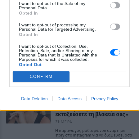
I want to opt-out of the Sale of my
Ο συνθέτης μίλησε ανοιχτά για την
Personal Data.
αχαριστία που βιώνει στον χώρο της
μουσικής, 22 χρόνια μετά τη νίκη της
Opted In
Ελλάδας στη Eurovision.
I want to opt-out of processing my
Νεαρός στο λιμάνι του Πειραιά:
Personal Data for Targeted Advertising.
«Πάω διακοπές έναν μήνα» ‑ Η
Opted In
απίθανη ατάκα στην κάμερα του
I want to opt-out of Collection, Use,
MEGA
Retention, Sale, and/or Sharing of my
Personal Data that Is Unrelated with the
ΣΉΜΕΡΑ
Purposes for which it was collected.
Η κάμερα της εκπομπής «Κοινωνία Ώρα
Opted Out
MEGA» κατέγραψε τη διασκεδαστική
στιγμή από το λιμάνι του Πειραιά, την
CONFIRM
Παρασκευή 7 Αυγούστου.
Η Ελένη Βουλγαράκη ξεσπά για
τις φήμες χωρισμού με τον
Data Deletion
Data Access
Privacy Policy
Ιωαννίδη: «Διασταυρώστε
καμία πληροφορία πριν
εκτοξεύσετε τη βλακεία σας»
ΣΉΜΕΡΑ
Η παραγωγός ραδιοφώνου ανάρτησε
story στο Instagram για να διαψεύσει όσα