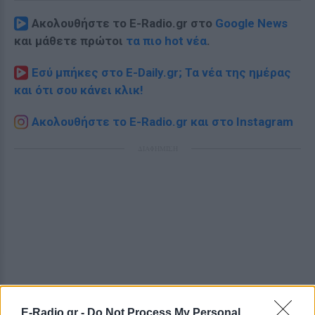
Ακολουθήστε το E-Radio.gr στο
Google News
και μάθετε πρώτοι
τα πιο hot νέα
.
Εσύ μπήκες στο E-Daily.gr; Τα νέα της ημέρας
και ότι σου κάνει κλικ!
Ακολουθήστε το E-Radio.gr και στο Instagram
ΔΙΑΦΗΜΙΣΗ
E-Radio.gr -
Do Not Process My Personal