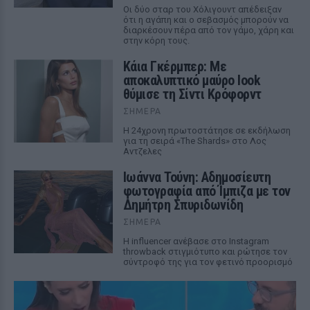
Οι δύο σταρ του Χόλιγουντ απέδειξαν
ότι η αγάπη και ο σεβασμός μπορούν να
διαρκέσουν πέρα από τον γάμο, χάρη και
στην κόρη τους.
Κάια Γκέρμπερ: Με
αποκαλυπτικό μαύρο look
θύμισε τη Σίντι Κρόφορντ
ΣΉΜΕΡΑ
Η 24χρονη πρωτοστάτησε σε εκδήλωση
για τη σειρά «The Shards» στο Λος
Αντζελες
Ιωάννα Τούνη: Αδημοσίευτη
φωτογραφία από Ίμπιζα με τον
Δημήτρη Σπυριδωνίδη
ΣΉΜΕΡΑ
Η influencer ανέβασε στο Instagram
throwback στιγμιότυπο και ρώτησε τον
σύντροφό της για τον φετινό προορισμό