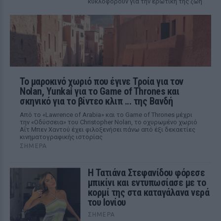
κυκλοφορούν για την ερωτική της ζωή
Το μαροκινό χωριό που έγινε Τροία για τον
Nolan, Yunkai για το Game of Thrones και
σκηνικό για το βίντεο κλιπ ... της Βανδή
Από το «Lawrence of Arabia» και το Game of Thrones μέχρι
την «Οδύσσεια» του Christopher Nolan, το οχυρωμένο χωριό
Αΐτ Μπεν Χαντού έχει φιλοξενήσει πάνω από έξι δεκαετίες
κινηματογραφικής ιστορίας
ΣΉΜΕΡΑ
Η Τατιάνα Στεφανίδου φόρεσε
μπικίνι και εντυπωσίασε με το
κορμί της στα καταγάλανα νερά
του Ιονίου
ΣΉΜΕΡΑ