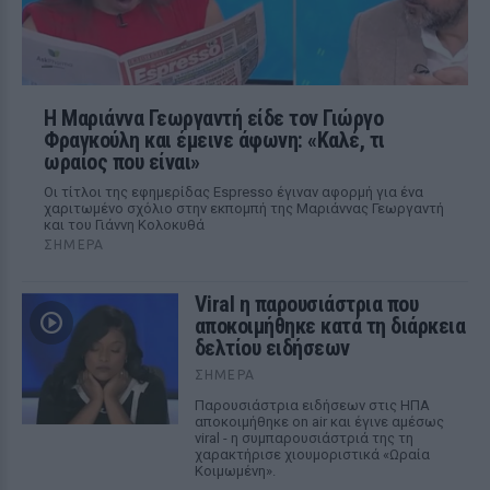
Η Μαριάννα Γεωργαντή είδε τον Γιώργο
Φραγκούλη και έμεινε άφωνη: «Καλέ, τι
ωραίος που είναι»
Οι τίτλοι της εφημερίδας Espresso έγιναν αφορμή για ένα
χαριτωμένο σχόλιο στην εκπομπή της Μαριάννας Γεωργαντή
και του Γιάννη Κολοκυθά
ΣΉΜΕΡΑ
Viral η παρουσιάστρια που
αποκοιμήθηκε κατά τη διάρκεια
δελτίου ειδήσεων
ΣΉΜΕΡΑ
Παρουσιάστρια ειδήσεων στις ΗΠΑ
αποκοιμήθηκε on air και έγινε αμέσως
viral - η συμπαρουσιάστριά της τη
χαρακτήρισε χιουμοριστικά «Ωραία
Κοιμωμένη».