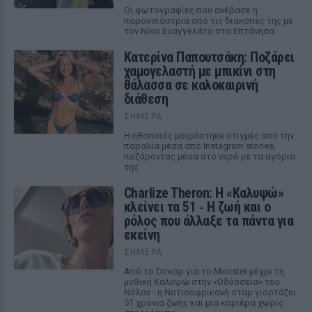
Οι φωτογραφίες που ανέβασε η
παρουσιάστρια από τις διακοπές της με
τον Νίκο Ευαγγελάτο στα Επτάνησα
Κατερίνα Παπουτσάκη: Ποζάρει
χαμογελαστή με μπικίνι στη
θάλασσα σε καλοκαιρινή
διάθεση
ΣΉΜΕΡΑ
Η ηθοποιός μοιράστηκε στιγμές από την
παραλία μέσα από Instagram stories,
ποζάροντας μέσα στο νερό με τα αγόρια
της
Charlize Theron: Η «Καλυψώ»
κλείνει τα 51 ‑ H ζωή και ο
ρόλος που άλλαξε τα πάντα για
εκείνη
ΣΉΜΕΡΑ
Από το Όσκαρ για το Monster μέχρι τη
μυθική Καλυψώ στην «Οδύσσεια» του
Νόλαν - η Νοτιοαφρικανή σταρ γιορτάζει
51 χρόνια ζωής και μια καριέρα χωρίς