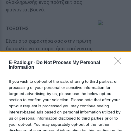
ολοκλήρωσής ενός πρότζεκτ σας
φαίνονται βουνό.
ΤΟΞΟΤΗΣ
Είναι στο χαρακτήρα σας στην πρώτη
δυσκολία να τα παρατήσετε κάνοντας
πίσω, όμως έτσι θα πάει χαμένη όλη η
E-Radio.gr -
Do Not Process My Personal
προσπάθειά σας.
Information
If you wish to opt-out of the sale, sharing to third parties, or
ΑΙΓΟΚΕΡΩΣ
processing of your personal or sensitive information for
targeted advertising by us, please use the below opt-out
section to confirm your selection. Please note that after your
ΥΔΡΟΧΟΟΣ
opt-out request is processed you may continue seeing
interest-based ads based on personal information utilized by
us or personal information disclosed to third parties prior to
ΙΧΘΕΙΣ
your opt-out. You may separately opt-out of the further
disclosure of your personal information by third parties on the