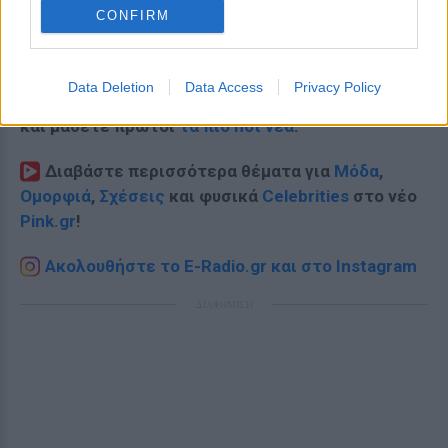
CONFIRM
Data Deletion
Data Access
Privacy Policy
Ακολουθήστε το E-Radio.gr στο
Google News
και μάθετε πρώτοι
τα πιο hot νέα
.
Διαβάστε περισσότερα θέματα για
Μόδα
,
Ομορφιά
,
Σχέσεις
και φυσικά
Celebrities
στο νέο
Pink.gr
!
Ακολουθήστε το E-Radio.gr και στο Instagram
ΔΙΑΦΗΜΙΣΗ