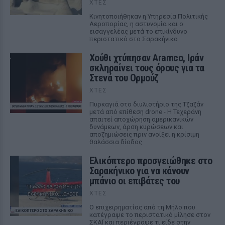
ΧΤΕΣ
Κινητοποιήθηκαν η Υπηρεσία Πολιτικής
Αεροπορίας, η αστυνομία και ο
εισαγγελέας μετά το επικίνδυνο
περιστατικό στο Σαρακήνικο
Χούθι χτύπησαν Aramco, Ιράν
σκληραίνει τους όρους για τα
Στενά του Ορμούζ
ΧΤΕΣ
Πυρκαγιά στο διυλιστήριο της Τζαζάν
μετά από επίθεση drone - Η Τεχεράνη
απαιτεί αποχώρηση αμερικανικών
δυνάμεων, άρση κυρώσεων και
αποζημιώσεις πριν ανοίξει η κρίσιμη
θαλάσσια δίοδος
Ελικόπτερο προσγειώθηκε στο
Σαρακήνικο για να κάνουν
μπάνιο οι επιβάτες του
ΧΤΕΣ
Ο επιχειρηματίας από τη Μήλο που
κατέγραψε το περιστατικό μίλησε στον
ΣΚΑΪ και περιέγραψε τι είδε στην