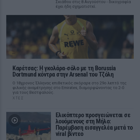
Σκιάθου στις 8 Αυγούστου - δικογραφία
έχει ήδη σχηματιστεί.
Καρέτσας: Η γκολάρα‑σόλο με τη Borussia
Dortmund κόντρα στην Arsenal του Τζόλη
Ο 18χρονος Έλληνας επιθετικός σκόραρε στο 29ο λεπτό της
φιλικής αναμέτρησης στο Emirates, διαμορφώνοντας το 2-0
για τους Βεστφαλούς.
ΧΤΕΣ
Ελικόπτερο προσγειώνεται σε
λουόμενους στη Μήλο:
Παρέμβαση εισαγγελέα μετά το
viral βίντεο