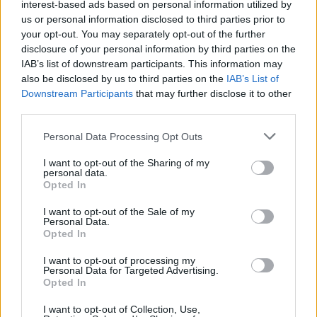
interest-based ads based on personal information utilized by
«Κάμπινγκ», τα έργα του σφράγισαν την
ελληνική κινηματογραφική και
us or personal information disclosed to third parties prior to
τηλεοπτική παραγωγή
your opt-out. You may separately opt-out of the further
disclosure of your personal information by third parties on the
IAB’s list of downstream participants. This information may
also be disclosed by us to third parties on the
IAB’s List of
Downstream Participants
that may further disclose it to other
third parties.
Personal Data Processing Opt Outs
Λέσβος: Κτηνοτρόφος έχασε το κοπάδι του
από αφθώδη πυρετό και λίγο μετά έφυγε από
I want to opt-out of the Sharing of my
personal data.
τη ζωή
Opted In
Ο Παλλεσβιακός Φορέας Πρωτογενούς Τομέα αποχαιρετά
τον Παναγιώτη και καλεί το κράτος να μη αφήνει μόνους
I want to opt-out of the Sale of my
τους πληγέντες κτηνοτρόφους
Personal Data.
Opted In
ΧΤΕΣ
I want to opt-out of processing my
Νοσοκομείο Βόλου: Συνοδός
Personal Data for Targeted Advertising.
Opted In
ασθενούς επιτέθηκε με
διακορευτή σε γιατρό και
I want to opt-out of Collection, Use,
νοσηλεύτρια στα ΤΕΠ ‑ Τι λένε