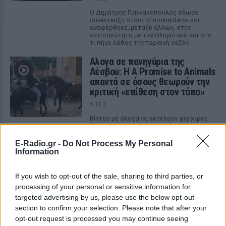
Ο Δημήτρης Γιαννακόπουλος έδωσε
συνέντευξη στους «EuroInsiders» και
αναφέρθηκε, μεταξύ άλλων, στην
αντιπαλότητα με τον Ολυμπιακό και στο
τι πήγε λάθος την περσινή σεζόν
Αλογα σε πανηγύρια της
Λέσβου: Η A Promise to Animals
απαντά σε όσους θεωρούν την
κριτική «επίθεση στον τόπο»
ΧΤΕΣ
Βίντεο με άλογα να εκτελούν φιγούρες
δίπλα σε σπασμένα μπουκάλια
πυροδότησαν έντονη αντιπαράθεση στα
μέσα κοινωνικής δικτύωσης
E-Radio.gr -
Do Not Process My Personal
Information
Έφυγε από τη ζωή στα 74 του ο
σπουδαίος ηθοποιός Νίκος
If you wish to opt-out of the sale, sharing to third parties, or
Καλογερόπουλος
processing of your personal or sensitive information for
ΧΤΕΣ
targeted advertising by us, please use the below opt-out
Από τη «Λούφα και Παραλλαγή» και το
section to confirm your selection. Please note that after your
«Ρεμπέτικο» έως το «Μάθε παιδί μου
opt-out request is processed you may continue seeing
γράμματα» και το τηλεοπτικό