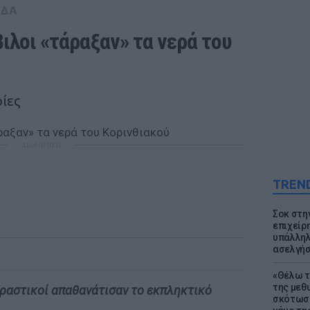
ΑΔΑ
λοι «τάραξαν» τα νερά του 
ίες
ΔΙΑΦΗΜΙΣΗ
TREN
Σοκ στη
επιχείρ
υπάλληλ
ασελγήσ
«Θέλω τ
της μεθ
εραστικοί απαθανάτισαν το εκπληκτικό
σκότωσε