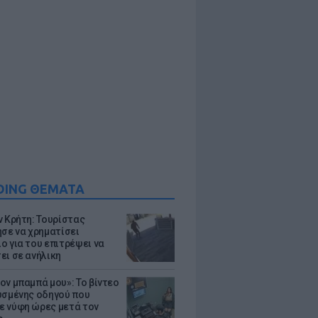
DING ΘΕΜΑΤΑ
ν Κρήτη: Τουρίστας
ησε να χρηματίσει
ο για του επιτρέψει να
ει σε ανήλικη
ον μπαμπά μου»: Το βίντεο
υσμένης οδηγού που
 νύφη ώρες μετά τον