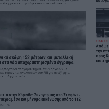
καταγά
ν έλεγχο και καρφώθηκε πάνω σε κολονάκια.
ΕΙΔΗΣΕΙ
Απόψε 
την επ
προς Κα
νικά σκάφη 152 μέτρων και μεταλλική
εισιτήρ
 στα νέα αποχαρακτηρισμένα έγγραφα
 5η παρτίδα αποχαρακτηρισμένων αρχείων με
αρτύρων και αναλύσεων του FBI για ανεξήγητα
α και Αφγανιστάν.
ωτιά στην Κόρινθο: Συναγερμός στο Στεφάνι ‑
ναέρια μέσα και μήνυμα εκκένωσης από το 112
ΉΜΕΡΑ