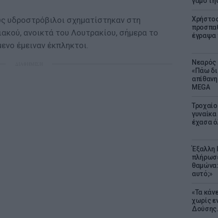
γάμο τη
ώς υδροστρόβιλοι σχηματίστηκαν στη
Χρήστος
προσπαθ
ακού, ανοικτά του Λουτρακίου, σήμερα το
έγραψα τ
μενο έμειναν έκπληκτοι.
Νεαρός 
ΔΙΑΦΗΜΙΣΗ
«Πάω δι
απίθανη
MEGA
Τροχαίο
γυναίκα 
έχασα ό
Έξαλλη 
πλήρωσε
θαμώνα:
αυτό;»
«Τα κάν
χωρίς ε
Δούσης.