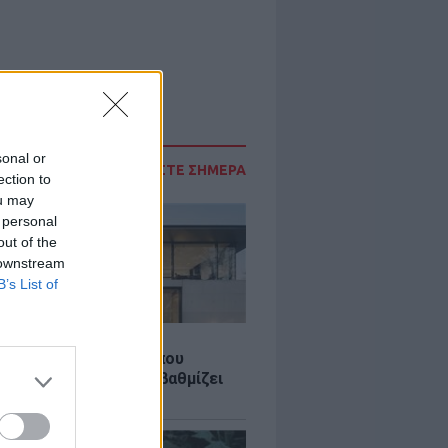
sonal or
ΔΙΑΒΑΣΤΕ ΣΗΜΕΡΑ
ection to
ou may
 personal
out of the
 downstream
B’s List of
Σ
λαστική: Καινοτομία που
ομεί ενέργεια και αναβαθμίζει
ιότητα ζωής