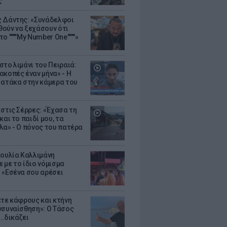
ς
 Δάντης: «Συνάδελφοι
ούν να ξεχάσουν ότι
ο """"My Number One""""»
στο λιμάνι του Πειραιά:
ακοπές έναν μήνα» - Η
 ατάκα στην κάμερα του
 στις Σέρρες: «Έχασα τη
και το παιδί μου, τα
λα» - Ο πόνος του πατέρα
Ιουλία Καλλιμάνη
 με το ίδιο νόμισμα
 «Εσένα σου αρέσει
ετε κάφρους και κτήνη
νσυναίσθηση»: Ο Τάσος
..δικάζει