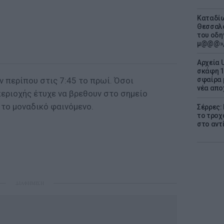
Καταδίω
Θεσσαλο
του οδη
μ@@@»,
Αρχεία 
σκάφη 1
 περίπου στις 7:45 το πρωί. Όσοι
σφαίρα 
νέα απο
περιοχής έτυχε να βρεθουν στο σημείο
το μοναδικό φαινόμενο.
Σέρρες:
το τροχ
στο αντ
ΔΙΑΦΗΜΙΣΗ