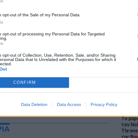
In
o opt-out of the Sale of my Personal Data.
In
to opt-out of processing my Personal Data for Targeted
LIFESTY
ing.
Η Ελέν
In
χωρισμ
«Διαστ
o opt-out of Collection, Use, Retention, Sale, and/or Sharing
ersonal Data that Is Unrelated with the Purposes for which it
εκτοξε
lected.
Out
CONFIRM
Data Deletion
Data Access
Privacy Policy
LIFESTY
Το μαρο
τον Nol
ΡΙΑ
Thrones
της Βα