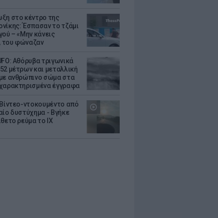
ξη στο κέντρο της
νίκης: Έσπασαν το τζάμι
γού – «Μην κάνεις
 του φώναζαν
UFO: Αθόρυβα τριγωνικά
52 μέτρων και μεταλλική
με ανθρώπινο σώμα στα
χαρακτηρισμένα έγγραφα
 Βίντεο-ντοκουμέντο από
αίο δυστύχημα - Βγήκε
ίθετο ρεύμα το ΙΧ