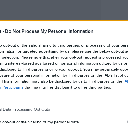
r -
Do Not Process My Personal Information
to opt-out of the sale, sharing to third parties, or processing of your per
gr στο
Google News
και μάθετε πρώτοι
τα
formation for targeted advertising by us, please use the below opt-out s
r selection. Please note that after your opt-out request is processed y
eing interest-based ads based on personal information utilized by us or
disclosed to third parties prior to your opt-out. You may separately opt-
 μπείτε στην
ροή ειδήσεων
του E-Daily.gr
losure of your personal information by third parties on the IAB’s list of
. This information may also be disclosed by us to third parties on the
IA
r και στο Instagram
Participants
that may further disclose it to other third parties.
ΔΙΑΦΗΜΙΣΗ
ΕΙΔΗΣΕΙ
Θερμοπ
εξοικον
l Data Processing Opt Outs
την πο
o opt-out of the Sharing of my personal data.