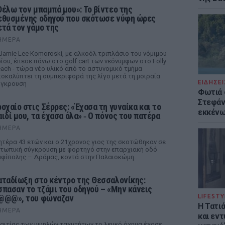
Θέλω τον μπαμπά μου»: Το βίντεο της
εθυσμένης οδηγού που σκότωσε νύφη ώρες
ετά τον γάμο της
ΉΜΕΡΑ
Jamie Lee Komoroski, με αλκοόλ τριπλάσιο του νόμιμου
ίου, έπεσε πάνω στο golf cart των νεόνυμφων στο Folly
ach - τώρα νέο υλικό από το αστυνομικό τμήμα
οκαλύπτει τη συμπεριφορά της λίγο μετά τη μοιραία
ΕΙΔΗΣΕΙ
ύγκρουση
Φωτιά 
Στεφάνι
ροχαίο στις Σέρρες: «Έχασα τη γυναίκα και το
εκκένω
αιδί μου, τα έχασα όλα» ‑ Ο πόνος του πατέρα
ΉΜΕΡΑ
τέρα 43 ετών και ο 21χρονος γιος της σκοτώθηκαν σε
τωπική σύγκρουση με φορτηγό στην επαρχιακή οδό
φίπολης – Δράμας, κοντά στην Παλαιοκώμη.
αταδίωξη στο κέντρο της Θεσσαλονίκης:
σπασαν το τζάμι του οδηγού – «Μην κάνεις
@@@», του φώναζαν
LIFESTY
Η Τατι
ΉΜΕΡΑ
και εν
αιτίας των υψηλών ταχυτήτων το λευκό όχημα έχασε