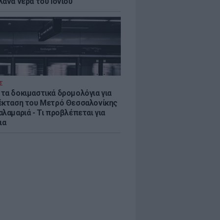
λανα νερά του Ιονίου
Σ
τα δοκιμαστικά δρομολόγια για
έκταση του Μετρό Θεσσαλονίκης
λαμαριά - Τι προβλέπεται για
ια