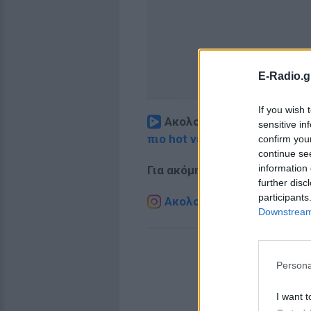
E-Radio.g
If you wish 
Ακολουθήστε το E-Radio.
sensitive in
πιο hot νέα
.
confirm you
continue se
information 
Για ακόμη περισσότερα
νέα
,
further disc
participants
Ακολουθήστε το E-Radio.g
Downstream 
Persona
I want t