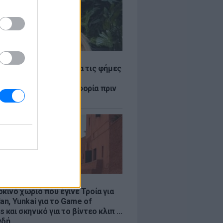
LE
η Βουλγαράκη ξεσπά για τις φήμες
ού με τον Ιωαννίδη:
αυρώστε καμία πληροφορία πριν
ύσετε τη βλακεία σας»
LE
κινό χωριό που έγινε Τροία για
an, Yunkai για το Game of
 και σκηνικό για το βίντεο κλιπ ...
νδή