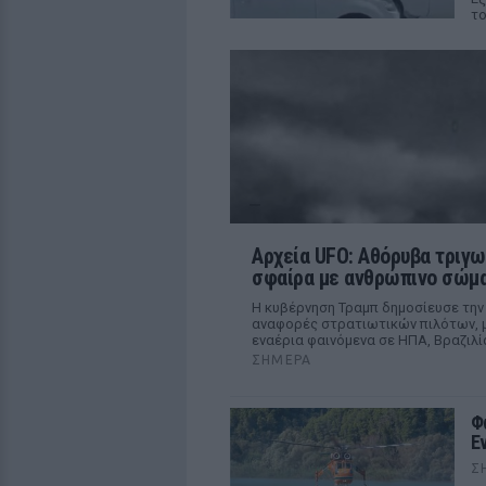
το
Αρχεία UFO: Αθόρυβα τριγω
σφαίρα με ανθρώπινο σώμα
Η κυβέρνηση Τραμπ δημοσίευσε την
αναφορές στρατιωτικών πιλότων, μ
εναέρια φαινόμενα σε ΗΠΑ, Βραζιλί
ΣΉΜΕΡΑ
Φ
Ε
Σ