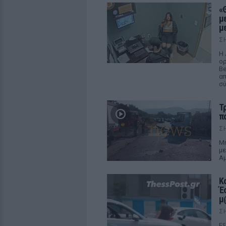
«
μ
μ
Σ
Η 
ορ
Be
απ
σ
Τ
π
Σ
Μη
με
Αμ
Κ
Έ
μ
Σ
Εξ