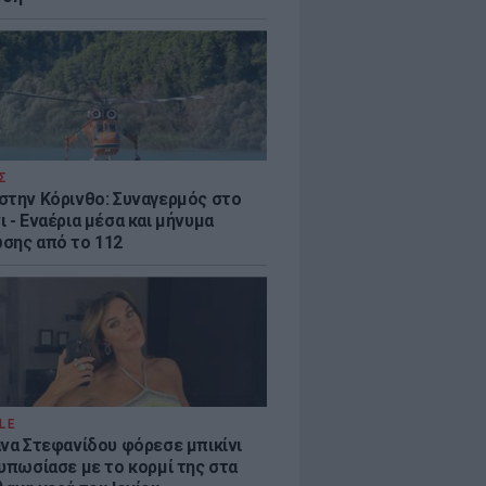
Σ
στην Κόρινθο: Συναγερμός στο
 - Εναέρια μέσα και μήνυμα
σης από το 112
LE
άνα Στεφανίδου φόρεσε μπικίνι
τυπωσίασε με το κορμί της στα