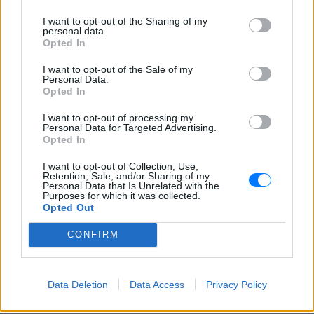
I want to opt-out of the Sharing of my
personal data.
Opted In
I want to opt-out of the Sale of my
Personal Data.
Opted In
Τροχαίο στις Σέρρες: «Έχασα τη γυναίκα και το
I want to opt-out of processing my
παιδί μου, τα έχασα όλα» ‑ Ο πόνος του πατέρα
Personal Data for Targeted Advertising.
Opted In
Μητέρα 43 ετών και ο 21χρονος γιος της σκοτώθηκαν σε
μετωπική σύγκρουση με φορτηγό στην επαρχιακή οδό
I want to opt-out of Collection, Use,
Αμφίπολης – Δράμας, κοντά στην Παλαιοκώμη.
Retention, Sale, and/or Sharing of my
ΧΤΕΣ
Personal Data that Is Unrelated with the
Purposes for which it was collected.
Opted Out
Καταδίωξη στο κέντρο της
Θεσσαλονίκης: Έσπασαν το
CONFIRM
τζάμι του οδηγού – «Μην κάνεις
μ@@@», του φώναζαν
ΧΤΕΣ
Data Deletion
Data Access
Privacy Policy
Εξαιτίας των υψηλών ταχυτήτων το
λευκό όχημα έχασε τον έλεγχο και