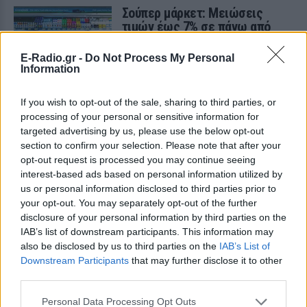
Σούπερ μάρκετ: Μειώσεις
τιμών έως 7% σε πάνω από
1.000 προϊόντα, πότε ξεκινούν
E-Radio.gr -
Do Not Process My Personal
ΠΡΙΝ 8 ΏΡΕΣ
Information
Διευρύνεται η εθνική πρωτοβουλία για
τις τιμές στο ράφι των σούπερ μάρκετ:
686 επώνυμοι κωδικοί, ακόμη 230 σε
If you wish to opt-out of the sale, sharing to third parties, or
σχολικά και προϊόντα ιδιωτικής ετικέτας
processing of your personal or sensitive information for
- Έρχονται νέες συμμετοχές εταιρειών
targeted advertising by us, please use the below opt-out
«Θέλω τον μπαμπά μου»: Το
section to confirm your selection. Please note that after your
βίντεο της μεθυσμένης οδηγού
opt-out request is processed you may continue seeing
που σκότωσε νύφη ώρες μετά
interest-based ads based on personal information utilized by
τον γάμο της
us or personal information disclosed to third parties prior to
ΧΤΕΣ
your opt-out. You may separately opt-out of the further
disclosure of your personal information by third parties on the
Η Jamie Lee Komoroski, με αλκοόλ
τριπλάσιο του νόμιμου ορίου, έπεσε
IAB’s list of downstream participants. This information may
πάνω στο golf cart των νεόνυμφων στο
also be disclosed by us to third parties on the
IAB’s List of
Folly Beach - τώρα νέο υλικό από το
Downstream Participants
that may further disclose it to other
αστυνομικό τμήμα αποκαλύπτει τη
συμπεριφορά της λίγο μετά τη μοιραία
third parties.
σύγκρουση
Personal Data Processing Opt Outs