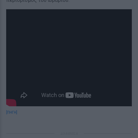
περιορισμός του ωραρίου.
[ΠΗΓΗ]
ΔΙΑΦΗΜΙΣΗ