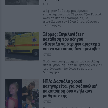
ΧΤΕΣ
Ο έφηβος δράστης μαχαίρωσε
επανειλημμένα τον 78χρονο Τζον Γουέσλι
Αλεν σε στάση λεωφορείου, με
αποτέλεσμα τον θάνατό του, σύμφωνα
με τις αρχές
Σέρρες: Συγκλονίζει η
κατάθεση του οδηγού –
«Κοίταξα να στρίψω αριστερά
για να γλιτώσω, δεν πρόλαβα»
ΧΤΕΣ
Ο οδηγός του φορτηγού που ενεπλάκη
στη σύγκρουση με το ΙΧ μητέρας και γιου
περιέγραψε πώς έγινε το μοιραίο
δυστύχημα.
ΗΠΑ: Δασκάλα χορού
κατηγορείται για σeξουαλική
κακοποίηση δύο ανήλικων
μαθητών της
ΧΤΕΣ