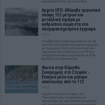
καρφώθηκε πάνω σε κολονάκια.
Αρχεία UFO: Αθόρυβα τριγωνικά
σκάφη 152 μέτρων και
μεταλλική σφαίρα με
ανθρώπινο σώμα στα νέα
αποχαρακτηρισμένα έγγραφα
ΧΤΕΣ
Η κυβέρνηση Τραμπ δημοσίευσε την 5η
παρτίδα αποχαρακτηρισμένων αρχείων
με αναφορές στρατιωτικών πιλότων,
μαρτύρων και αναλύσεων του FBI για
ανεξήγητα εναέρια φαινόμενα σε ΗΠΑ,
Βραζιλία και Αφγανιστάν.
Φωτιά στην Κόρινθο:
Συναγερμός στο Στεφάνι ‑
Εναέρια μέσα και μήνυμα
εκκένωσης από το 112
ΧΤΕΣ
Ισχυρές επίγειες δυνάμεις της
Πυροσβεστικής ενισχυμένες με
αεροσκάφη και ελικόπτερα επιχειρούν
για τον άμεσο περιορισμό της φωτιάς