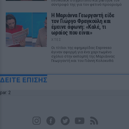
throwback στιγμιότυπο και ρώτησε τον
σύντροφό της για τον φετινό προορισμό
Η Μαριάννα Γεωργαντή είδε
τον Γιώργο Φραγκούλη και
έμεινε άφωνη: «Καλέ, τι
ωραίος που είναι»
ΧΤΕΣ
Οι τίτλοι της εφημερίδας Espresso
έγιναν αφορμή για ένα χαριτωμένο
σχόλιο στην εκπομπή της Μαριάννας
Γεωργαντή και του Γιάννη Κολοκυθά
ΔΕΙΤΕ ΕΠΙΣΗΣ
par: 2