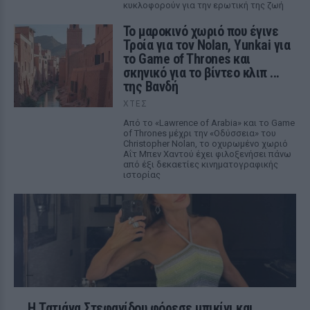
κυκλοφορούν για την ερωτική της ζωή
Το μαροκινό χωριό που έγινε
Τροία για τον Nolan, Yunkai για
το Game of Thrones και
σκηνικό για το βίντεο κλιπ ...
της Βανδή
ΧΤΕΣ
Από το «Lawrence of Arabia» και το Game
of Thrones μέχρι την «Οδύσσεια» του
Christopher Nolan, το οχυρωμένο χωριό
Αΐτ Μπεν Χαντού έχει φιλοξενήσει πάνω
από έξι δεκαετίες κινηματογραφικής
ιστορίας
Η Τατιάνα Στεφανίδου φόρεσε μπικίνι και