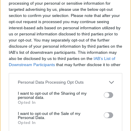
για πρώτη φορά μαμά, καλωσορίζοντας
processing of your personal or sensitive information for
στον κόσμο ένα υγιέστατο αγοράκι το
targeted advertising by us, please use the below opt-out
βράδυ της Παρασκευής 7 Αυγούστου.
section to confirm your selection. Please note that after your
Νοσηλεύτρια πήγε κομμωτήριο
opt-out request is processed you may continue seeing
πρώτη φορά μετά από 4 χρόνια
interest-based ads based on personal information utilized by
– Η απίθανη μεταμόρφωσή της
us or personal information disclosed to third parties prior to
έγινε viral
your opt-out. You may separately opt-out of the further
ΠΡΙΝ 10 ΏΡΕΣ
disclosure of your personal information by third parties on the
IAB’s list of downstream participants. This information may
Ενώ φρόντιζε όλους τους άλλους...
κανείς δεν φρόντισε για εκείνη
also be disclosed by us to third parties on the
IAB’s List of
Downstream Participants
that may further disclose it to other
third parties.
Personal Data Processing Opt Outs
I want to opt-out of the Sharing of my
personal data.
Opted In
Χρήστος Δάντης: «Συνάδελφοι προσπαθούν να
I want to opt-out of the Sale of my
ξεχάσουν ότι έγραψα το """"My Number
Personal Data.
One""""»
Opted In
Ο συνθέτης μίλησε ανοιχτά για την αχαριστία που βιώνει