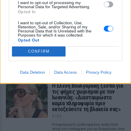
I want to opt-out of processing my
στον χώρο της μουσικής, 22 χρόνια μετά τη νίκη της Ελλάδας
Personal Data for Targeted Advertising.
στη Eurovision.
Opted In
ΧΤΕΣ
I want to opt-out of Collection, Use,
Retention, Sale, and/or Sharing of my
Νεαρός στο λιμάνι του Πειραιά:
Personal Data that Is Unrelated with the
«Πάω διακοπές έναν μήνα» ‑ Η
Purposes for which it was collected.
απίθανη ατάκα στην κάμερα του
Opted Out
MEGA
CONFIRM
ΧΤΕΣ
Η κάμερα της εκπομπής «Κοινωνία Ώρα
MEGA» κατέγραψε τη διασκεδαστική
στιγμή από το λιμάνι του Πειραιά, την
Data Deletion
Data Access
Privacy Policy
Παρασκευή 7 Αυγούστου.
Η Ελένη Βουλγαράκη ξεσπά για
τις φήμες χωρισμού με τον
Ιωαννίδη: «Διασταυρώστε
καμία πληροφορία πριν
εκτοξεύσετε τη βλακεία σας»
ΧΤΕΣ
Η παραγωγός ραδιοφώνου ανάρτησε
story στο Instagram για να διαψεύσει όσα