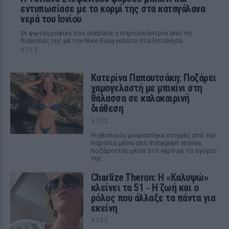
εντυπωσίασε με το κορμί της στα καταγάλανα
νερά του Ιονίου
Οι φωτογραφίες που ανέβασε η παρουσιάστρια από τις
διακοπές της με τον Νίκο Ευαγγελάτο στα Επτάνησα
ΧΤΕΣ
Κατερίνα Παπουτσάκη: Ποζάρει
χαμογελαστή με μπικίνι στη
θάλασσα σε καλοκαιρινή
διάθεση
ΧΤΕΣ
Η ηθοποιός μοιράστηκε στιγμές από την
παραλία μέσα από Instagram stories,
ποζάροντας μέσα στο νερό με τα αγόρια
της
Charlize Theron: Η «Καλυψώ»
κλείνει τα 51 ‑ H ζωή και ο
ρόλος που άλλαξε τα πάντα για
εκείνη
ΧΤΕΣ