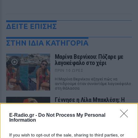
ΔΕΙΤΕ ΕΠΙΣΗΣ
ΣΤΗΝ ΙΔΙΑ ΚΑΤΗΓΟΡΙΑ
Μαρίνα Βερνίκου: Πόζαρε με
λαγοκέφαλο στο χέρι
ΠΡΙΝ 10 ΏΡΕΣ
Η Μαρίνα Βερνίκου εξηγεί πώς να
αντιδρούμε όταν συναντάμε λαγοκέφαλο
στη θάλασσα
Γέννησε η Λίλα Μπακλέση: Η
απροσδόκητη ανάρτηση του
συντρόφου της για τον ερχομό
E-Radio.gr -
Do Not Process My Personal
του γιου τους
Information
ΠΡΙΝ 10 ΏΡΕΣ
Η γνωστή ηθοποιός Λίλα Μπακλέση έγινε
If you wish to opt-out of the sale, sharing to third parties, or