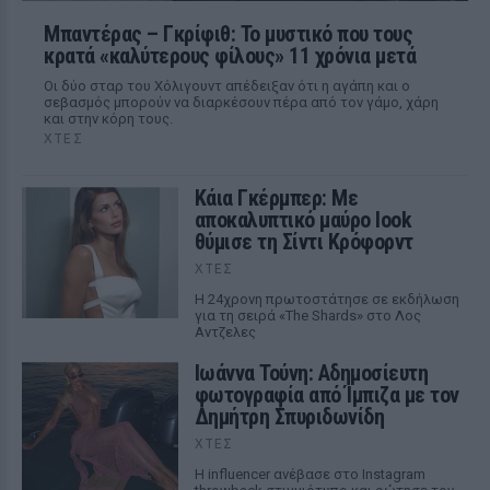
Μπαντέρας – Γκρίφιθ: Το μυστικό που τους
κρατά «καλύτερους φίλους» 11 χρόνια μετά
Οι δύο σταρ του Χόλιγουντ απέδειξαν ότι η αγάπη και ο
σεβασμός μπορούν να διαρκέσουν πέρα από τον γάμο, χάρη
και στην κόρη τους.
ΧΤΕΣ
Κάια Γκέρμπερ: Με
αποκαλυπτικό μαύρο look
θύμισε τη Σίντι Κρόφορντ
ΧΤΕΣ
Η 24χρονη πρωτοστάτησε σε εκδήλωση
για τη σειρά «The Shards» στο Λος
Αντζελες
Ιωάννα Τούνη: Αδημοσίευτη
φωτογραφία από Ίμπιζα με τον
Δημήτρη Σπυριδωνίδη
ΧΤΕΣ
Η influencer ανέβασε στο Instagram