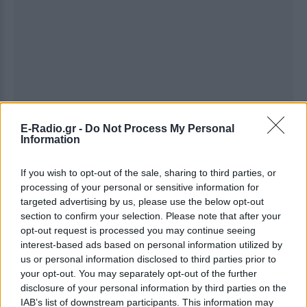
Ακολουθήστε το E-Radio.gr στο
Google News
E-Radio.gr -
Do Not Process My Personal
Information
και μάθετε πρώτοι
τα πιο hot νέα
.
Εσύ μπήκες στο E-Daily.gr; Τα νέα της ημέρας
If you wish to opt-out of the sale, sharing to third parties, or
processing of your personal or sensitive information for
και ότι σου κάνει κλικ!
targeted advertising by us, please use the below opt-out
section to confirm your selection. Please note that after your
Ακολουθήστε το E-Radio.gr και στο Instagram
opt-out request is processed you may continue seeing
interest-based ads based on personal information utilized by
ΔΙΑΦΗΜΙΣΗ
us or personal information disclosed to third parties prior to
your opt-out. You may separately opt-out of the further
disclosure of your personal information by third parties on the
IAB’s list of downstream participants. This information may