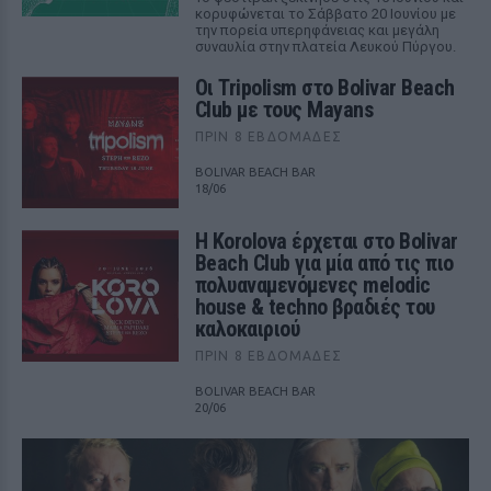
κορυφώνεται το Σάββατο 20 Ιουνίου με
την πορεία υπερηφάνειας και μεγάλη
συναυλία στην πλατεία Λευκού Πύργου.
Οι Tripolism στο Bolivar Beach
Club με τους Mayans
ΠΡΙΝ 8 ΕΒΔΟΜΆΔΕΣ
BOLIVAR BEACH BAR
18/06
Η Korolova έρχεται στο Bolivar
Beach Club για μία από τις πιο
πολυαναμενόμενες melodic
house & techno βραδιές του
καλοκαιριού
ΠΡΙΝ 8 ΕΒΔΟΜΆΔΕΣ
BOLIVAR BEACH BAR
20/06