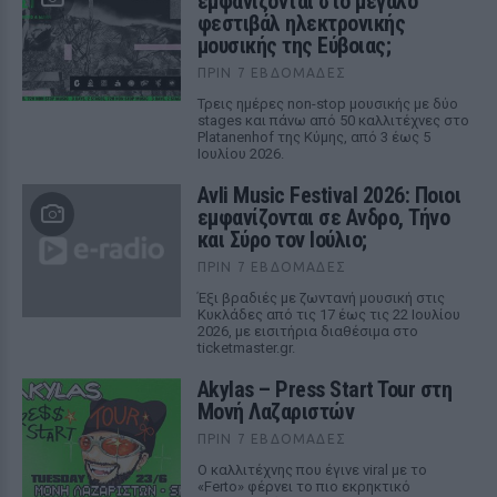
εμφανίζονται στο μεγάλο
φεστιβάλ ηλεκτρονικής
μουσικής της Εύβοιας;
ΠΡΙΝ 7 ΕΒΔΟΜΆΔΕΣ
Τρεις ημέρες non-stop μουσικής με δύο
stages και πάνω από 50 καλλιτέχνες στο
Platanenhof της Κύμης, από 3 έως 5
Ιουλίου 2026.
Avli Music Festival 2026: Ποιοι
εμφανίζονται σε Ανδρο, Τήνο
και Σύρο τον Ιούλιο;
ΠΡΙΝ 7 ΕΒΔΟΜΆΔΕΣ
Έξι βραδιές με ζωντανή μουσική στις
Κυκλάδες από τις 17 έως τις 22 Ιουλίου
2026, με εισιτήρια διαθέσιμα στο
ticketmaster.gr.
Akylas – Press Start Tour στη
Μονή Λαζαριστών
ΠΡΙΝ 7 ΕΒΔΟΜΆΔΕΣ
Ο καλλιτέχνης που έγινε viral με το
«Ferto» φέρνει το πιο εκρηκτικό