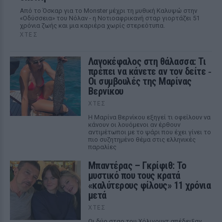
Από το Όσκαρ για το Monster μέχρι τη μυθική Καλυψώ στην
«Οδύσσεια» του Νόλαν - η Νοτιοαφρικανή σταρ γιορτάζει 51
χρόνια ζωής και μια καριέρα χωρίς στερεότυπα.
ΧΤΕΣ
Λαγοκέφαλος στη θάλασσα: Τι
πρέπει να κάνετε αν τον δείτε ‑
Οι συμβουλές της Μαρίνας
Βερνίκου
ΧΤΕΣ
Η Μαρίνα Βερνίκου εξηγεί τι οφείλουν να
κάνουν οι λουόμενοι αν έρθουν
αντιμέτωποι με το ψάρι που έχει γίνει το
πιο συζητημένο θέμα στις ελληνικές
παραλίες
Μπαντέρας – Γκρίφιθ: Το
μυστικό που τους κρατά
«καλύτερους φίλους» 11 χρόνια
μετά
ΧΤΕΣ
Οι δύο σταρ του Χόλιγουντ απέδειξαν