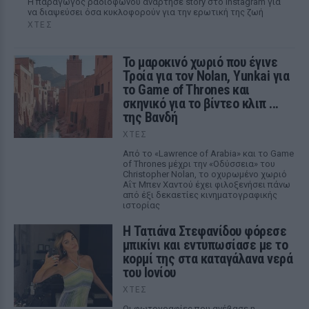
Η παραγωγός ραδιοφώνου ανάρτησε story στο Instagram για
να διαψεύσει όσα κυκλοφορούν για την ερωτική της ζωή
ΧΤΕΣ
Το μαροκινό χωριό που έγινε
Τροία για τον Nolan, Yunkai για
το Game of Thrones και
σκηνικό για το βίντεο κλιπ ...
της Βανδή
ΧΤΕΣ
Από το «Lawrence of Arabia» και το Game
of Thrones μέχρι την «Οδύσσεια» του
Christopher Nolan, το οχυρωμένο χωριό
Αΐτ Μπεν Χαντού έχει φιλοξενήσει πάνω
από έξι δεκαετίες κινηματογραφικής
ιστορίας
Η Τατιάνα Στεφανίδου φόρεσε
μπικίνι και εντυπωσίασε με το
κορμί της στα καταγάλανα νερά
του Ιονίου
ΧΤΕΣ
Οι φωτογραφίες που ανέβασε η