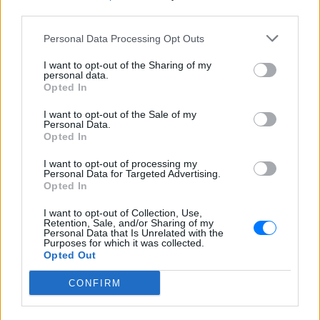
third parties.
Τον θυμόμαστε ως σπουδαίο ηθοποιό και
καλλιτέχνη που αποτέλεσε, μαζί με την
Αλίκη, αναπόσπαστο κομμάτι της
Personal Data Processing Opt Outs
μεγάλης οικογένειας της Φίνος Φιλμ,
αναφέρεται χαρακτηριστικά
I want to opt-out of the Sharing of my
personal data.
Μαρίνα Βερνίκου: Πόζαρε με
Opted In
λαγοκέφαλο στο χέρι
I want to opt-out of the Sale of my
ΣΉΜΕΡΑ
Personal Data.
Opted In
Η Μαρίνα Βερνίκου εξηγεί πώς να
αντιδρούμε όταν συναντάμε λαγοκέφαλο
στη θάλασσα
I want to opt-out of processing my
Personal Data for Targeted Advertising.
Opted In
I want to opt-out of Collection, Use,
Retention, Sale, and/or Sharing of my
Personal Data that Is Unrelated with the
Purposes for which it was collected.
Opted Out
Γέννησε η Λίλα Μπακλέση: Η απροσδόκητη
CONFIRM
ανάρτηση του συντρόφου της για τον ερχομό
του γιου τους