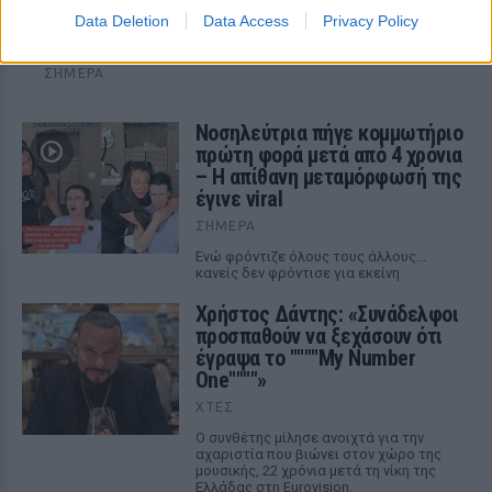
Η γνωστή ηθοποιός Λίλα Μπακλέση έγινε για πρώτη φορά
Data Deletion
Data Access
Privacy Policy
μαμά, καλωσορίζοντας στον κόσμο ένα υγιέστατο αγοράκι
το βράδυ της Παρασκευής 7 Αυγούστου.
ΣΉΜΕΡΑ
Νοσηλεύτρια πήγε κομμωτήριο
πρώτη φορά μετά από 4 χρόνια
– Η απίθανη μεταμόρφωσή της
έγινε viral
ΣΉΜΕΡΑ
Ενώ φρόντιζε όλους τους άλλους...
κανείς δεν φρόντισε για εκείνη
Χρήστος Δάντης: «Συνάδελφοι
προσπαθούν να ξεχάσουν ότι
έγραψα το """"My Number
One""""»
ΧΤΕΣ
Ο συνθέτης μίλησε ανοιχτά για την
αχαριστία που βιώνει στον χώρο της
μουσικής, 22 χρόνια μετά τη νίκη της
Ελλάδας στη Eurovision.