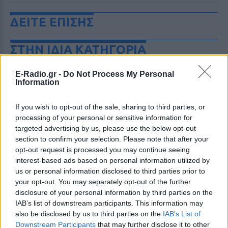
ΔΕΙΤΕ ΕΠΙΣΗΣ
ΣΤΗΝ ΙΔΙΑ ΚΑΤΗΓΟΡΙΑ
Ο Μπρούκλιν Μπέκαμ έβρασε
E-Radio.gr -
Do Not Process My Personal
μακαρόνια με θαλασσινό νερό
Information
και δέχτηκε ανελέητο
τρολάρισμα online
If you wish to opt-out of the sale, sharing to third parties, or
ΣΉΜΕΡΑ
processing of your personal or sensitive information for
targeted advertising by us, please use the below opt-out
Πολλοί εξέφρασαν απορία για την
καταλληλότητα του νερού, με σχόλια
section to confirm your selection. Please note that after your
όπως «τα πόδια του δεν ήταν μέσα σε
opt-out request is processed you may continue seeing
αυτό;»
interest-based ads based on personal information utilized by
22 χρόνια από τον θάνατο του
us or personal information disclosed to third parties prior to
Δημήτρη Παπαμιχαήλ: Η
your opt-out. You may separately opt-out of the further
ανάρτηση της Φίνος Φιλμ για
disclosure of your personal information by third parties on the
το «γοητευτικό λεβεντόπαιδο
IAB’s list of downstream participants. This information may
του ελληνικού σινεμά»
also be disclosed by us to third parties on the
IAB’s List of
Downstream Participants
that may further disclose it to other
ΣΉΜΕΡΑ