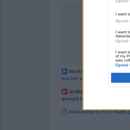
Opted 
I want t
Opted 
I want 
Advertis
Opted 
I want t
of my P
was col
Opted 
Ακολουθήστε το E-Radio.
πιο hot νέα
.
Διαβάστε περισσότερα θ
φυσικά
Celebrities
στο νέο
P
Ακολουθήστε το E-Radio.g