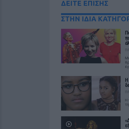
ΔΕΙΤΕ ΕΠΙΣΗΣ
ΣΤΗΝ ΙΔΙΑ ΚΑΤΗΓΟ
Π
π
ά
Π
Με
θρ
έγ
Η
δ
Π
Η 
τη
«
ε