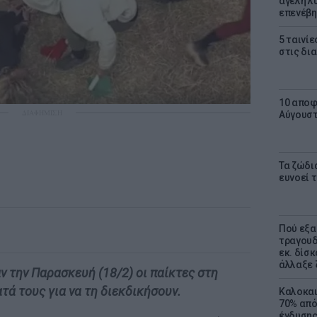
αγέλη λύ
επενέβη
5 ταινίε
στις δι
10 αποφ
ΔΙΑΦΗΜΙΣΗ
Αύγουσ
Τα ζώδια
ευνοεί 
Πού εξα
τραγουδ
εκ. δίσ
άλλαξε 
ν την Παρασκευή (18/2) οι παίκτες στη
τά τους για να τη διεκδικήσουν.
Καλοκαι
70% από
ένδυσης