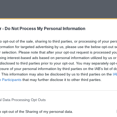
r -
Do Not Process My Personal Information
to opt-out of the sale, sharing to third parties, or processing of your per
 τους πόνους στο πόδι της κι οι συμπαίκτες
formation for targeted advertising by us, please use the below opt-out s
r selection. Please note that after your opt-out request is processed y
ηθήσουν. Μάλιστα ο γιατρός την παραγωγή
eing interest-based ads based on personal information utilized by us or
 η ίδια αποφάσισε να μην αγωνιστεί.
disclosed to third parties prior to your opt-out. You may separately opt-
losure of your personal information by third parties on the IAB’s list of
ίνη την ώρα. Δεν μπορώ να παίξω αυτήν τη
. This information may also be disclosed by us to third parties on the
IA
ε η Αγγελική Ηλιάδη μόλις επέστρεψε στο
Participants
that may further disclose it to other third parties.
ΕΥ ΖΗΝ
6 φρού
l Data Processing Opt Outs
εκτός 
o opt-out of the Sharing of my personal data.
ΔΙΑΦΗΜΙΣΗ