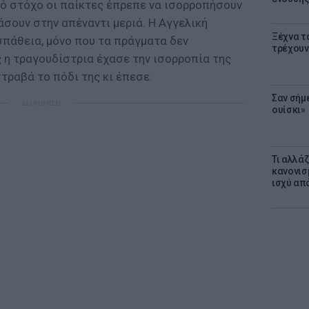
τό στόχο οι παίκτες έπρεπε να ισορροπήσουν
άσουν στην απέναντι μεριά. Η Αγγελική
Ξέχνα τ
σπάθεια, μόνο που τα πράγματα δεν
τρέχουν
 η τραγουδίστρια έχασε την ισορροπία της
τραβά το πόδι της κι έπεσε.
Σαν σήμ
ΔΙΑΦΗΜΙΣΗ
ουίσκι»
Τι αλλά
κανονισ
ισχύ απ