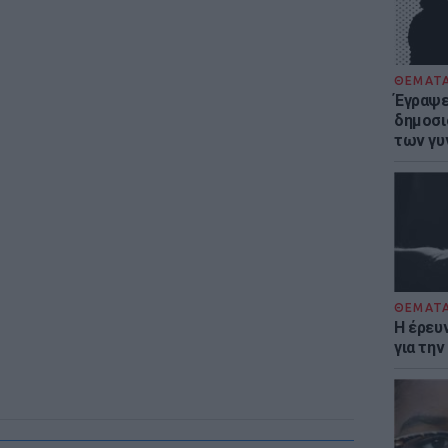
ΘΕΜΑΤ
Έγραψε 
δημοσι
των γυ
ΘΕΜΑΤ
Η έρευ
για τη