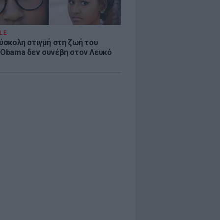
LE
δύσκολη στιγμή στη ζωή του
 Obama δεν συνέβη στον Λευκό