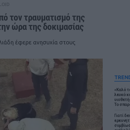
LOID
ό τον τραυματισμό της 
την ώρα της δοκιμασίας
λιάδη έφερε ανησυχία στους
TREN
«Καλό τα
λευκό κ
υιοθετή
Το σπαρ
Γιατί δε
ερευνητ
συμβίωσ