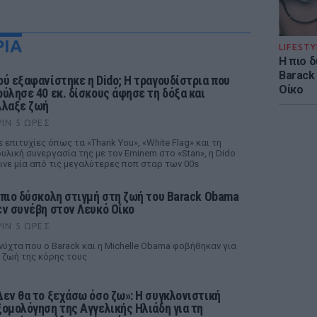
ΡΙΑ
LIFESTY
Η πιο 
Barack
ού εξαφανίστηκε η Dido; Η τραγουδίστρια που
Οίκο
ούλησε 40 εκ. δίσκους άφησε τη δόξα και
λλαξε ζωή
ΡΙΝ 5 ΏΡΕΣ
 επιτυχίες όπως τα «Thank You», «White Flag» και τη
υλική συνεργασία της με τον Eminem στο «Stan», η Dido
ινε μία από τις μεγαλύτερες ποπ σταρ των 00s
 πιο δύσκολη στιγμή στη ζωή του Barack Obama
εν συνέβη στον Λευκό Οίκο
ΡΙΝ 5 ΏΡΕΣ
νύχτα που ο Barack και η Michelle Obama φοβήθηκαν για
 ζωή της κόρης τους
Δεν θα το ξεχάσω όσο ζω»: Η συγκλονιστική
ξομολόγηση της Αγγελικής Ηλιάδη για τη