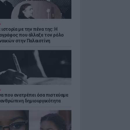
Α
ιστορία με την πένα της: Η
ογράφος που άλλαξε τον ρόλο
ναικών στην Παλαιστίνη
Α
να που ανατρέπει όσα πιστεύαμε
ν ανθρώπινη δημιουργικότητα