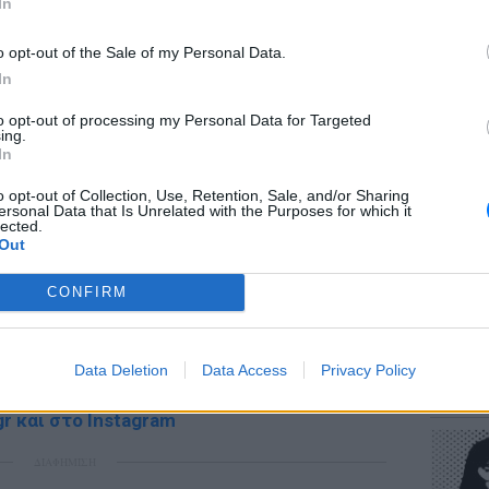
In
o opt-out of the Sale of my Personal Data.
In
to opt-out of processing my Personal Data for Targeted
ΕΥ ΖΗΝ
ing.
Πώς να
In
στους 
o opt-out of Collection, Use, Retention, Sale, and/or Sharing
ersonal Data that Is Unrelated with the Purposes for which it
lected.
Out
gr στο
Google News
και μάθετε πρώτοι
τα
CONFIRM
έματα για
Μόδα
,
Ομορφιά
,
Σχέσεις
και
POP CU
ink.gr
!
Data Deletion
Data Access
Privacy Policy
Η κωμω
νεοπλο
r και στο Instagram
ΔΙΑΦΗΜΙΣΗ