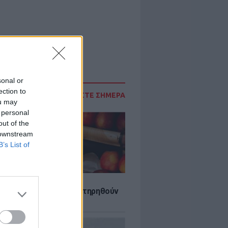
sonal or
ection to
ΔΙΑΒΑΣΤΕ ΣΗΜΕΡΑ
ou may
 personal
out of the
 downstream
B’s List of
τα που μπορουν να διατηρηθούν
ψυγείου το καλοκαίρι