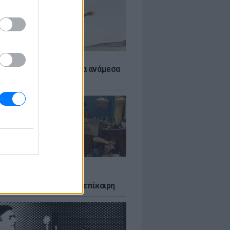
 αποφύγεις το σύγκαμα ανάμεσα
μηρούς
LTURE
δία που σατίρισε τον
υτισμό και παραμένει επίκαιρη