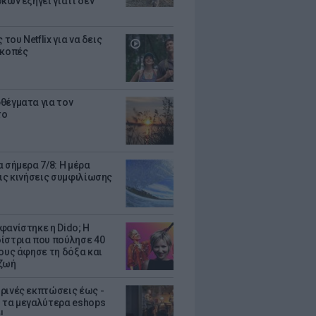
κων εξηγεί γιατί δεν
ς του Netflix για να δεις
ακοπές
θέγματα για τον
το
 σήμερα 7/8: Η μέρα
τις κινήσεις συμφιλίωσης
φανίστηκε η Dido; Η
ίστρια που πούλησε 40
κους άφησε τη δόξα και
ζωή
ρινές εκπτώσεις έως -
 τα μεγαλύτερα eshops
!