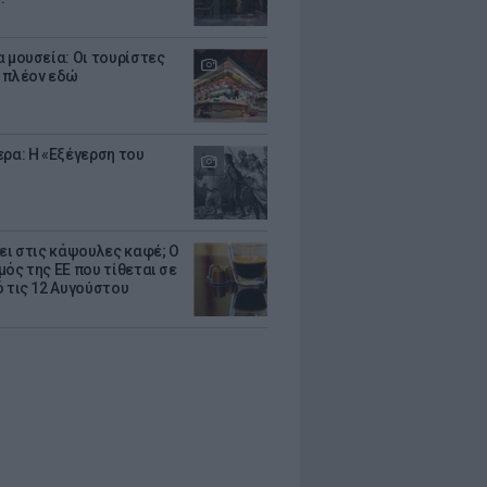
α μουσεία: Οι τουρίστες
 πλέον εδώ
ερα: Η «Εξέγερση του
ζει στις κάψουλες καφέ; Ο
μός της ΕΕ που τίθεται σε
ό τις 12 Αυγούστου