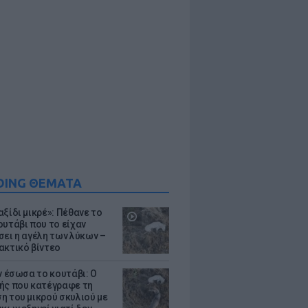
DING ΘΕΜΑΤΑ
ξίδι μικρέ»: Πέθανε το
ουτάβι που το είχαν
σει η αγέλη των λύκων –
ακτικό βίντεο
ν έσωσα το κουτάβι: Ο
ής που κατέγραφε τη
η του μικρού σκυλιού με