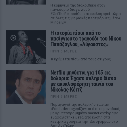
Η ερμηνεία της διακρίθηκε στον
παγκόσμιο διαγωνισμό
#GetTheReLoadOut και κυκλοφορεί τώρα
σε όλες τις ψηφιακές πλατφόρμες μέσω
Minos EMI.
Η ιστορία πίσω από το
πασίγνωστο τραγούδι του Νίκου
Παπάζογλου, «Αύγουστος»
ΠΡΙΝ 5 ΜΈΡΕΣ
Τι κρύβεται πίσω από τους στίχους
Netflix μηνύεται για 105 εκ.
δολάρια: Έχασε σκληρό δίσκο
με ακυκλοφόρητη ταινία του
Νίκολας Κέιτζ
ΠΡΙΝ 6 ΜΈΡΕΣ
Παραγωγοί της πολεμικής ταινίας
«Fortitude» ισχυρίζονται ότι το μοναδικό,
μη κρυπτογραφημένο master αντίγραφο
εξαφανίστηκε μετά από κλοπή στα
κεντρικά γραφεία της πλατφόρμας στο
Λος Αντζελες.