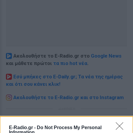
Ακολουθήστε το E-Radio.gr στο
Google News
και μάθετε πρώτοι
τα πιο hot νέα
.
Εσύ μπήκες στο E-Daily.gr; Τα νέα της ημέρας
και ότι σου κάνει κλικ!
Ακολουθήστε το E-Radio.gr και στο Instagram
ΔΙΑΦΗΜΙΣΗ
E-Radio.gr -
Do Not Process My Personal
Information