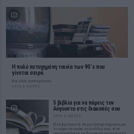
Η πολύ πετυχημένη ταινία των 90`s που
γίνεται σειρά
Και όλοι ανυπομονούν
ΠΡΙΝ 6 ΜΈΡΕΣ
5 βιβλία για να πάρεις τον
Αύγουστο στις διακοπές σου
ΠΡΙΝ 6 ΜΈΡΕΣ
Είτε βρίσκεστε σε μια ήσυχη παραλία με
το κύμα να σκάει στα πόδια σας, είτε
απολαμβάνετε τα δροσερά απογεύματα