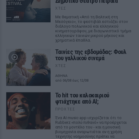
Δημοτικό Θέατρο Πειραιά
ΧΤΕΣ
Με θεματική «Από τη Βαλτική στη
Μεσόγειο», το φεστιβάλ εστιάζει στον
διάλογο πολωνικού και ελληνικού
κινηματογράφου, με διαγωνιστικό τμήμα
ελληνικών ταινιών μικρού μήκους και
χρηματικά έπαθλα.
Ταινίες της εβδομάδας: Φουλ
του γαλλικού σινεμά
ΧΤΕΣ
ΑΘΗΝΑ
από 06/08 έως 12/08
Το hit του καλοκαιριού
φτιάχτηκε από AI;
ΠΡΟΧΤΈΣ
Ένα AI music app ισχυρίζεται ότι το
Rubberz «πολύ πιθανό» να προέρχεται
από το μοντέλο του - και η μουσική
βιομηχανία αναρωτιέται αν η χρήση
τεχνητής νοημοσύνης πρέπει να