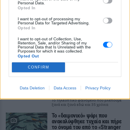
ΣΤΗΝ ΙΔΙΑ ΚΑΤΗΓΟΡΙΑ
Personal Data.
Opted In
Σάλος στο Λονδίνο με αφίσα
I want to opt-out of processing my
της «Μούμιας» που θύμιζε
Personal Data for Targeted Advertising.
νεκρό παιδί ‑ Την απέσυραν από
Opted In
το μετρό
I want to opt-out of Collection, Use,
ΠΡΙΝ 11 ΏΡΕΣ
Retention, Sale, and/or Sharing of my
Personal Data that Is Unrelated with the
Οι αρμόδιες βρετανικές αρχές έκριναν
Purposes for which it was collected.
ότι το υλικό ήταν ικανό να προκαλέσει
Opted Out
αναστάτωση σε ανήλικους
Το ελληνικό comfort TV έχει
CONFIRM
όνομα: Η σειρά που
εξακολουθεί να σαρώνει στις
επαναλήψεις
Data Deletion
Data Access
Privacy Policy
ΠΡΙΝ 11 ΏΡΕΣ
Το τηλεοπτικό φαινόμενο που βλέπουμε
ξανά και ξανά εδώ και 35 χρόνια
Το «δαιμονικό» ψάρι που
ανακαλύφθηκε τυχαία και πήρε
το όνομά του από το «Stranger