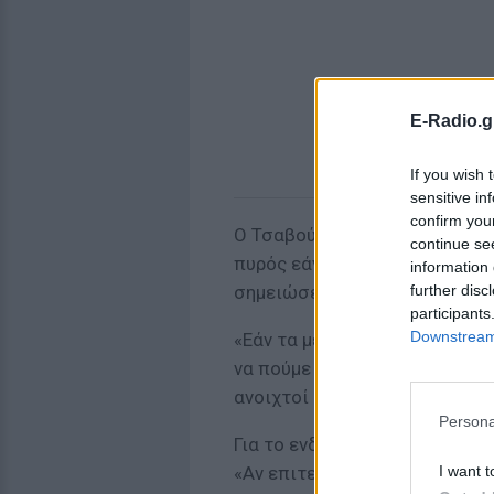
E-Radio.g
If you wish 
sensitive in
confirm you
Ο Τσαβούσογλου είπε επίσης 
continue se
πυρός εάν οι πλευρές δεν υπ
information 
further disc
σημειώσει προς την επίτευξη
participants
Downstream 
«Εάν τα μέρη δεν υποχωρήσου
να πούμε ότι είμαστε αισιόδο
ανοιχτοί δίαυλοι μεταξύ των 
Persona
Για το ενδεχόμενο συνάντησης
I want t
«Αν επιτευχθεί ειρήνη, αν υπ