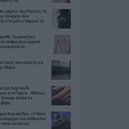
ρφωσή της
ρες χήρες» της Ρωσίας: Οι
ου πολέμου που
ζονται μόλις πάρουν τα
α
έμαθα: Το μοναδικό
κό ανθρώπινο όργανο
οαναγεννάται
έκτονας που άλλαξε για
ην Αθήνα
δαν με δαχτυλίδι
ων στο Παρίσι - Μήπως
 ζευγάρι έκανε το
 βήμα;
ρος Κυριακίδης: «Ο Θεός
ημιούργημα του ανθρώπου
ιστεύω σε αυτόν»