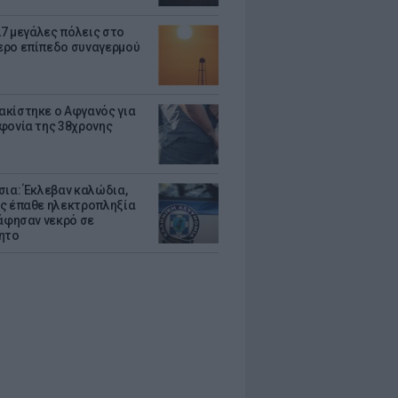
27 μεγάλες πόλεις στο
ρο επίπεδο συναγερμού
κίστηκε ο Αφγανός για
φονία της 38χρονης
σια: Έκλεβαν καλώδια,
ς έπαθε ηλεκτροπληξία
 άφησαν νεκρό σε
ητο