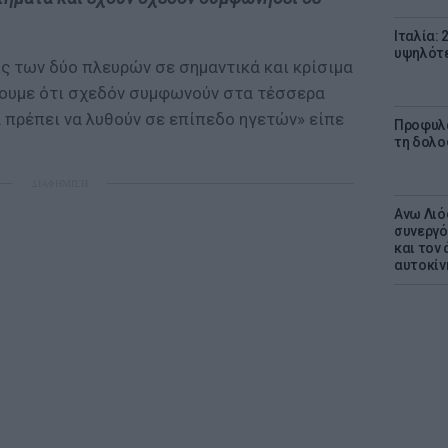
Ιταλία: 
υψηλότε
ς των δύο πλευρών σε σημαντικά και κρίσιμα
πουμε ότι σχεδόν συμφωνούν στα τέσσερα
 πρέπει να λυθούν σε επίπεδο ηγετών» είπε
Προφυλα
τη δολο
ΔΙΑΦΗΜΙΣΗ
Ανω Λιό
συνεργό
και τον
αυτοκίν