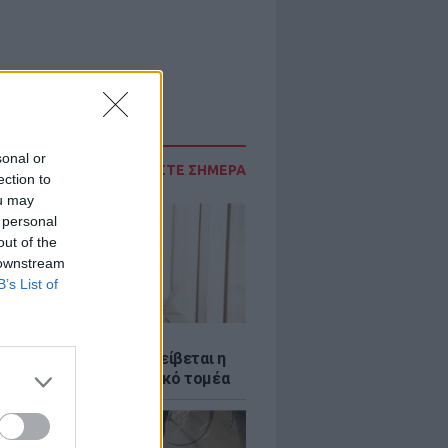
sonal or
ΔΙΑΒΑΣΤΕ ΣΗΜΕΡΑ
ection to
ou may
 personal
out of the
 downstream
B’s List of
Σ
νταύγουστος: Πώς αμείβεται η
 την αργία στον ιδιωτικό τομέα