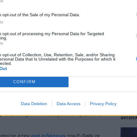
In
ο, δεν έχουν αρνητική στάση».
o opt-out of the Sale of my Personal Data.
In
ΕΙΔΗΣΕΙ
to opt-out of processing my Personal Data for Targeted
Μυστρά
ΔΙΑΦΗΜΙΣΗ
ing.
παθολο
In
του ηλ
o opt-out of Collection, Use, Retention, Sale, and/or Sharing
ersonal Data that Is Unrelated with the Purposes for which it
lected.
Out
CONFIRM
ΕΙΔΗΣΕΙ
Data Deletion
Data Access
Privacy Policy
Παναγί
μετά τ
gr στο
Google News
και μάθετε πρώτοι
τα
αντεπί
 μπείτε στην
ροή ειδήσεων
του E-Daily.gr