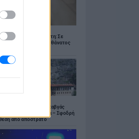
Σ
ς -πτώμα σε καταψύκτη: Σε
γικά αίτια οφείλεται ο θάνατος
ικιωμένου
Σ
α Σουμελά: Τουρκικός καβγάς
η σύγκριση με τη Μέκκα – Σφοδρή
θεση από απόστρατο