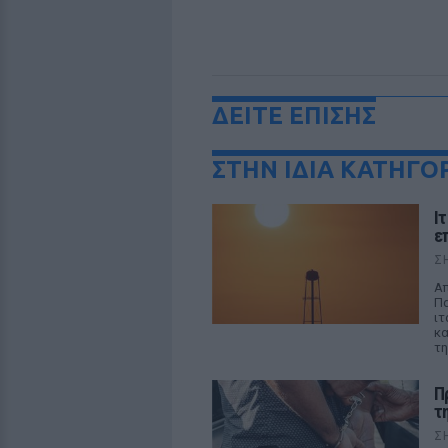
ΔΕΙΤΕ ΕΠΙΣΗΣ
ΣΤΗΝ ΙΔΙΑ ΚΑΤΗΓΟ
Ι
ε
Σ
Απ
Πα
ιτ
κα
τη
Π
τ
Σ