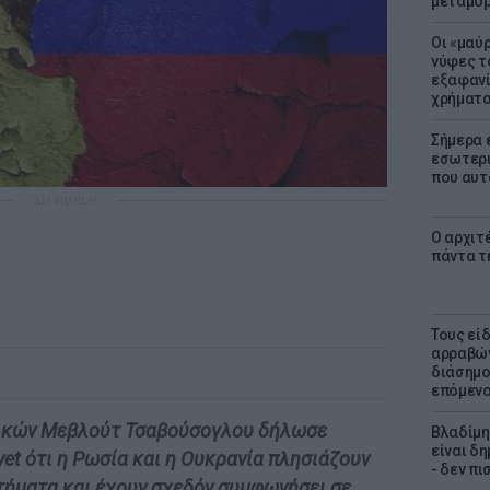
μεταμό
Οι «μαύ
νύφες τ
εξαφανί
χρήματ
Σήμερα 
εσωτερι
που αυτ
ΔΙΑΦΗΜΙΣΗ
Ο αρχιτ
πάντα τ
Τους εί
αρραβών
διάσημο
επόμενο
ικών Μεβλούτ Τσαβούσογλου δήλωσε
Βλαδίμη
είναι δ
yet ότι η Ρωσία και η Ουκρανία πλησιάζουν
- δεν π
τήματα και έχουν σχεδόν συμφωνήσει σε