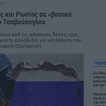
ΟΣ
ς και Ρωσίας σε «βασικά 
ο Τσαβούσογλου
ουν από τις τρέχουσες θέσεις τους,
ίμαστε αισιόδοξοι για κατάπαυση του
πουργός Εξωτερικών
TREN
Σκιάθος:
ανήλικη 
λεηλάτη
Κέντρο 
Νεαρή γ
έγινε vi
της, δε