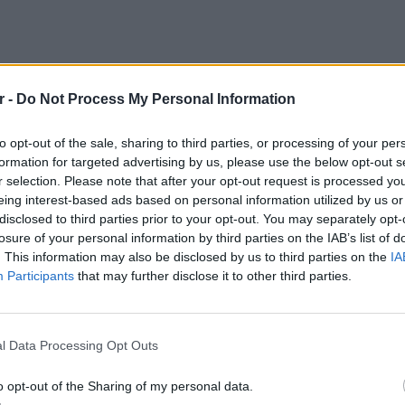
r -
Do Not Process My Personal Information
to opt-out of the sale, sharing to third parties, or processing of your per
formation for targeted advertising by us, please use the below opt-out s
r selection. Please note that after your opt-out request is processed y
πως ελπίζει να κηρυχθεί κατάπαυση του
eing interest-based ads based on personal information utilized by us or
αναχωρήσουν από την πρόοδο που έχουν
disclosed to third parties prior to your opt-out. You may separately opt-
losure of your personal information by third parties on the IAB’s list of
 συμφωνίας.
. This information may also be disclosed by us to third parties on the
IA
Participants
that may further disclose it to other third parties.
ν από τις τρέχουσες θέσεις τους, μπορούμε
ξοι για κατάπαυση του πυρός. Υπάρχουν
ΕΙΔΗΣΕΙ
Δεκαπε
ηγετών. Αυτό είναι πλέον γνωστό» σημείωσε.
εργασία
l Data Processing Opt Outs
 Πούτιν και Ζελένσκι, ο Τσαβούσογλου είπε:
o opt-out of the Sharing of my personal data.
άρξει συμφωνία, σίγουρα θα συναντηθούν. Δεν