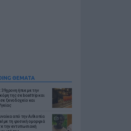
DING ΘΕΜΑΤΑ
 39χρονη ήπιε με την
κόρη της σε boat trip και
σε ξενοδοχείο και
Υγείας
υναίκα από την Αιθιοπία
ral με τη φυσική ομορφιά
ίτε την εντυπωσιακή