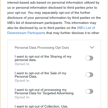
interest-based ads based on personal information utilized by
θέση, ως αποτέλεσμα της ρωσικής εισβολής. Εντός
us or personal information disclosed to third parties prior to
του Λευκού Οίκου πολλοί πιστεύουν ότι ο Ρώσος
your opt-out. You may separately opt-out of the further
ηγέτης έκανε ένα τεράστιο στρατηγικό λάθος, το
disclosure of your personal information by third parties on the
IAB’s list of downstream participants. This information may
οποίο πρόκειται να τσακίσει τη ρωσική οικονομία,
also be disclosed by us to third parties on the
IAB’s List of
να βλάψει το στάτους της και να κρατήσει πιθανούς
Downstream Participants
that may further disclose it to other
συμμάχους μακριά για χρόνια.
third parties.
Άλλοι αξιωματούχοι πάντως προειδοποιούν ότι
Personal Data Processing Opt Outs
είμαστε ακόμα σε αρχικό στάδιο του πολέμου και
I want to opt-out of the Sharing of my
είναι εξαιρετικά πρόωρο να βγάζουμε
personal data.
Opted In
συμπεράσματα...
I want to opt-out of the Sale of my
[ΠΗΓΗ]
Personal Data.
Opted In
I want to opt-out of processing my
ΔΙΑΦΗΜΙΣΗ
Personal Data for Targeted Advertising.
Opted In
I want to opt-out of Collection, Use,