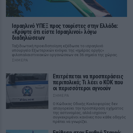
Ισραηλινό ΥΠΕΞ προς τουρίστες στην Ελλάδα:
«Κρύψτε ότι είστε Ισραηλινοί» λόγω
διαδηλώσεων
Ταξιδιωτική προειδοποίηση εξέδωσε το ισραηλινό
υπουργείο Εξωτερικών ενόψει της «ημέρας οργής»
φιλοπαλαιστινιακών οργανώσεων σε 36 σημεία της χώρας.
ΣΉΜΕΡΑ
Επιτρέπεται να προσπεράσεις
περιπολικό; Τι λέει ο ΚΟΚ που
οι περισσότεροι αγνοούν
ΣΉΜΕΡΑ
Ο Κώδικας Οδικής Κυκλοφορίας δεν
απαγορεύει την προσπέραση οχήματος
της αστυνομίας, αλλά ισχύουν
συγκεκριμένοι κανόνες που κάθε οδηγός
πρέπει να γνωρίζει.
Επίθεση στον Ερυθρό Σταυρό: