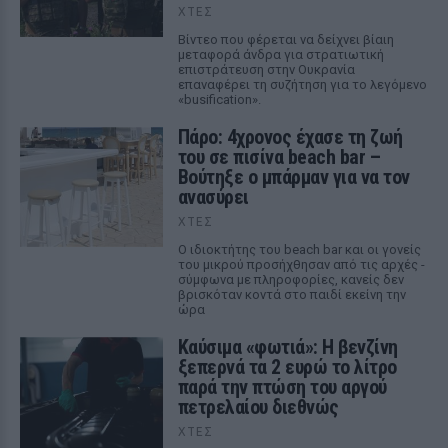
ΧΤΕΣ
Βίντεο που φέρεται να δείχνει βίαιη
μεταφορά άνδρα για στρατιωτική
επιστράτευση στην Ουκρανία
επαναφέρει τη συζήτηση για το λεγόμενο
«busification».
Πάρο: 4χρονος έχασε τη ζωή
του σε πισίνα beach bar –
Βούτηξε ο μπάρμαν για να τον
ανασύρει
ΧΤΕΣ
Ο ιδιοκτήτης του beach bar και οι γονείς
του μικρού προσήχθησαν από τις αρχές -
σύμφωνα με πληροφορίες, κανείς δεν
βρισκόταν κοντά στο παιδί εκείνη την
ώρα
Καύσιμα «φωτιά»: Η βενζίνη
ξεπερνά τα 2 ευρώ το λίτρο
παρά την πτώση του αργού
πετρελαίου διεθνώς
ΧΤΕΣ