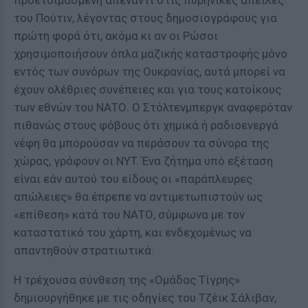
προετοιμασμένη απέναντι στις πυρηνικές απειλές
του Πούτιν, λέγοντας στους δημοσιογράφους για
πρώτη φορά ότι, ακόμα κι αν οι Ρώσοι
χρησιμοποιήσουν όπλα μαζικής καταστροφής μόνο
εντός των συνόρων της Ουκρανίας, αυτά μπορεί να
έχουν ολέθριες συνέπειες και για τους κατοίκους
των εθνών του ΝΑΤΟ. Ο Στόλτενμπεργκ αναφερόταν
πιθανώς στους φόβους ότι χημικά ή ραδιοενεργά
νέφη θα μπορούσαν να περάσουν τα σύνορα της
χώρας, γράφουν οι NYT. Ένα ζήτημα υπό εξέταση
είναι εάν αυτού του είδους οι «παράπλευρες
απώλειες» θα έπρεπε να αντιμετωπιστούν ως
«επίθεση» κατά του ΝΑΤΟ, σύμφωνα με τον
καταστατικό του χάρτη, και ενδεχομένως να
απαντηθούν στρατιωτικά.
Η τρέχουσα σύνθεση της «Ομάδας Τίγρης»
δημιουργήθηκε με τις οδηγίες του Τζέικ Σάλιβαν,