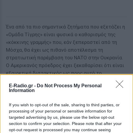
Ένα από τα πιο σημαντικά ζητήματα που εξετάζει η
«Ομάδα Τίγρης» είναι φυσικά ο καθορισμός της
«κόκκινης γραμμής» που, εάν ξεπεραστεί από τη
Μόσχα, θα έχει ως πιθανό αποτέλεσμα τη
στρατιωτική παρέμβαση του ΝΑΤΟ στην Ουκρανία.
Ο Αμερικανός πρόεδρος έχει ξεκαθαρίσει ότι είναι
εξαιρετικά διστακτικός ως προς αυτό το
ενδεχόμενο, φοβούμενος ότι η άμεση σύγκρουση με
E-Radio.gr -
Do Not Process My Personal
τη Ρωσία θα μπορούσε να βγει εκτός ελέγχου. «Θα
Information
ήταν ο Γ' Παγκόσμιος Πόλεμος» είχε πει πρόσφατα.
If you wish to opt-out of the sale, sharing to third parties, or
Μια δεύτερη ομάδα αξιωματούχων που
processing of your personal or sensitive information for
δημιουργήθηκε επίσης στις 28 Φεβρουαρίου από
targeted advertising by us, please use the below opt-out
section to confirm your selection. Please note that after your
τον κ. Σάλιβαν αναζητά ευκαιρίες για τις ΗΠΑ να
opt-out request is processed you may continue seeing
βελτιώσουν σε βάθος χρόνου τη γεωπολιτική τους