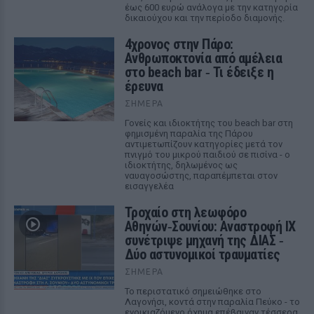
έως 600 ευρώ ανάλογα με την κατηγορία
δικαιούχου και την περίοδο διαμονής.
4χρονος στην Πάρο:
Ανθρωποκτονία από αμέλεια
στο beach bar ‑ Τι έδειξε η
έρευνα
ΣΉΜΕΡΑ
Γονείς και ιδιοκτήτης του beach bar στη
φημισμένη παραλία της Πάρου
αντιμετωπίζουν κατηγορίες μετά τον
πνιγμό του μικρού παιδιού σε πισίνα - ο
ιδιοκτήτης, δηλωμένος ως
ναυαγοσώστης, παραπέμπεται στον
εισαγγελέα
Τροχαίο στη λεωφόρο
Αθηνών‑Σουνίου: Αναστροφή ΙΧ
συνέτριψε μηχανή της ΔΙΑΣ ‑
Δύο αστυνομικοί τραυματίες
ΣΉΜΕΡΑ
Το περιστατικό σημειώθηκε στο
Λαγονήσι, κοντά στην παραλία Πεύκο - το
ενοικιαζόμενο όχημα επέβαιναν τέσσερα