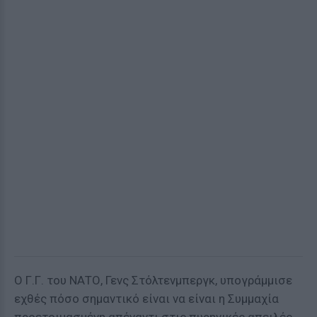
Ο Γ.Γ. του ΝΑΤΟ, Γενς Στόλτενμπεργκ, υπογράμμισε
εχθές πόσο σημαντικό είναι να είναι η Συμμαχία