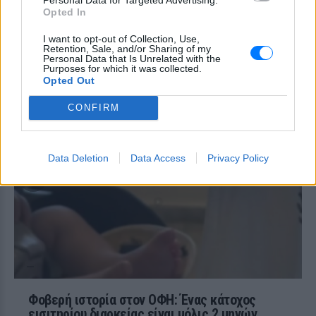
followers της στο Instagram τις δύσκολες
Opted In
ώρες που πέρασε.
I want to opt-out of Collection, Use,
Ατύχημα για τον Ιβάν Σβιτάιλο
Retention, Sale, and/or Sharing of my
στην Κέρκυρα: «Θα σηκωθώ πιο
Personal Data that Is Unrelated with the
δυνατός»
Purposes for which it was collected.
Opted Out
ΧΤΕΣ
CONFIRM
Ο ηθοποιός και χορευτής μοιράστηκε
στο Instagram μια φωτογραφία από
πρόσφατη εξέτασή του, με ένα μήνυμα
θάρρους
Data Deletion
Data Access
Privacy Policy
Φοβερή ιστορία στον ΟΦΗ: Ένας κάτοχος
εισιτηρίου διαρκείας είναι μόλις 2 μηνών