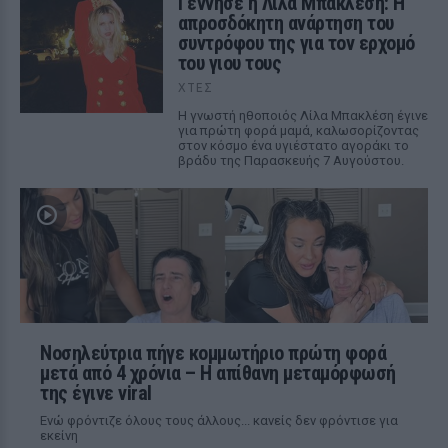
Γέννησε η Λίλα Μπακλέση: Η
απροσδόκητη ανάρτηση του
συντρόφου της για τον ερχομό
του γιου τους
ΧΤΕΣ
Η γνωστή ηθοποιός Λίλα Μπακλέση έγινε
για πρώτη φορά μαμά, καλωσορίζοντας
στον κόσμο ένα υγιέστατο αγοράκι το
βράδυ της Παρασκευής 7 Αυγούστου.
Νοσηλεύτρια πήγε κομμωτήριο πρώτη φορά
μετά από 4 χρόνια – Η απίθανη μεταμόρφωσή
της έγινε viral
Ενώ φρόντιζε όλους τους άλλους... κανείς δεν φρόντισε για
εκείνη