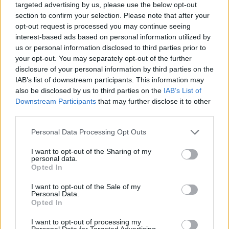
targeted advertising by us, please use the below opt-out
section to confirm your selection. Please note that after your
opt-out request is processed you may continue seeing
ΔΕΙΤΕ ΕΠΙΣΗΣ
interest-based ads based on personal information utilized by
us or personal information disclosed to third parties prior to
your opt-out. You may separately opt-out of the further
ΣΤΗΝ ΙΔΙΑ ΚΑΤΗΓΟΡΙΑ
disclosure of your personal information by third parties on the
IAB’s list of downstream participants. This information may
Η Γαρυφαλλιά Καληφώνη στην
also be disclosed by us to third parties on the
IAB’s List of
Πάρο με μαύρο μπικίνι ‑ δείτε
Downstream Participants
that may further disclose it to other
τις πόζες της
third parties.
ΣΉΜΕΡΑ
Personal Data Processing Opt Outs
Το μοντέλο μοιράστηκε φωτογραφίες
από τις καλοκαιρινές της διακοπές στο
I want to opt-out of the Sharing of my
νησί των Κυκλάδων
personal data.
Opted In
Ιωάννα Τούνη: «Έβγαλα όλο το
βράδυ στο νοσοκομείο με ορούς
I want to opt-out of the Sale of my
και αντιβιώσεις»
Personal Data.
Opted In
ΣΉΜΕΡΑ
Η επιχειρηματίας έπαθε τροφική
I want to opt-out of processing my
δηλητηρίαση και μοιράστηκε με τους
Personal Data for Targeted Advertising.