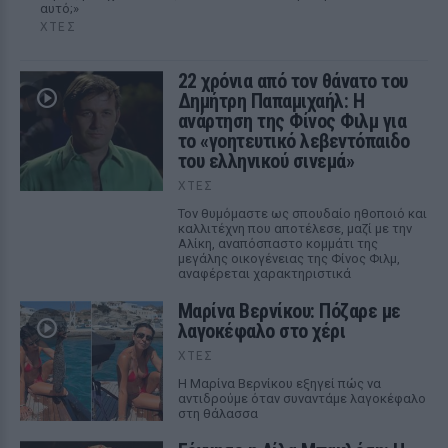
αυτό;»
ΧΤΕΣ
22 χρόνια από τον θάνατο του
Δημήτρη Παπαμιχαήλ: Η
ανάρτηση της Φίνος Φιλμ για
το «γοητευτικό λεβεντόπαιδο
του ελληνικού σινεμά»
ΧΤΕΣ
Τον θυμόμαστε ως σπουδαίο ηθοποιό και
καλλιτέχνη που αποτέλεσε, μαζί με την
Αλίκη, αναπόσπαστο κομμάτι της
μεγάλης οικογένειας της Φίνος Φιλμ,
αναφέρεται χαρακτηριστικά
Μαρίνα Βερνίκου: Πόζαρε με
λαγοκέφαλο στο χέρι
ΧΤΕΣ
Η Μαρίνα Βερνίκου εξηγεί πώς να
αντιδρούμε όταν συναντάμε λαγοκέφαλο
στη θάλασσα