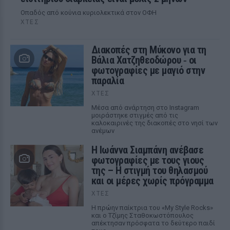
Οπαδός από κούνια κυριολεκτικά στον ΟΦΗ
ΧΤΕΣ
Διακοπές στη Μύκονο για τη
Βάλια Χατζηθεοδώρου ‑ οι
φωτογραφίες με μαγιό στην
παραλία
ΧΤΕΣ
Μέσα από ανάρτηση στο Instagram
μοιράστηκε στιγμές από τις
καλοκαιρινές της διακοπές στο νησί των
ανέμων
H Ιωάννα Σιαμπάνη ανέβασε
φωτογραφίες με τους γιους
της – Η στιγμή του θηλασμού
και οι μέρες χωρίς πρόγραμμα
ΧΤΕΣ
Η πρώην παίκτρια του «My Style Rocks»
και ο Τζίμης Σταθοκωστόπουλος
απέκτησαν πρόσφατα το δεύτερο παιδί