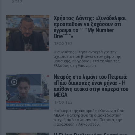
ΧΤΕΣ
Χρήστος Δάντης: «Συνάδελφοι
προσπαθούν να ξεχάσουν ότι
έγραψα το """"My Number
One""""»
ΠΡΟΧΤΈΣ
Ο συνθέτης μίλησε ανοιχτά για την
αχαριστία που βιώνει στον χώρο της
μουσικής, 22 χρόνια μετά τη νίκη της
Ελλάδας στη Eurovision.
Νεαρός στο λιμάνι του Πειραιά:
«Πάω διακοπές έναν μήνα» ‑ Η
απίθανη ατάκα στην κάμερα του
MEGA
ΠΡΟΧΤΈΣ
Η κάμερα της εκπομπής «Κοινωνία Ώρα
MEGA» κατέγραψε τη διασκεδαστική
στιγμή από το λιμάνι του Πειραιά, την
Παρασκευή 7 Αυγούστου.