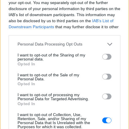
your opt-out. You may separately opt-out of the further
άλλαξε ζωή
disclosure of your personal information by third parties on the
ΠΡΙΝ 5 ΏΡΕΣ
IAB’s list of downstream participants. This information may
Με επιτυχίες όπως τα «Thank You»,
also be disclosed by us to third parties on the
IAB’s List of
«White Flag» και τη θρυλική συνεργασία
Downstream Participants
that may further disclose it to other
της με τον Eminem στο «Stan», η Dido
έγινε μία από τις μεγαλύτερες ποπ σταρ
third parties.
των 00s
Personal Data Processing Opt Outs
Η πιο δύσκολη στιγμή στη ζωή
του Barack Obama δεν συνέβη
I want to opt-out of the Sharing of my
στον Λευκό Οίκο
personal data.
Opted In
ΠΡΙΝ 5 ΏΡΕΣ
Η νύχτα που ο Barack και η Michelle
I want to opt-out of the Sale of my
Obama φοβήθηκαν για τη ζωή της κόρης
Personal Data.
τους
Opted In
«Δεν θα το ξεχάσω όσο ζω»: Η
I want to opt-out of processing my
συγκλονιστική εξομολόγηση
Personal Data for Targeted Advertising.
της Αγγελικής Ηλιάδη για τη
Opted In
στιγμή που είδε τον Ιησού
I want to opt-out of Collection, Use,
ΧΤΕΣ
Retention, Sale, and/or Sharing of my
Personal Data that Is Unrelated with the
Η τραγουδίστρια περιέγραψε μέσα από
Purposes for which it was collected.