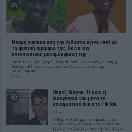
Νεαρή γυναίκα από την Αιθιοπία έγινε viral με
τη φυσική ομορφιά της, δείτε την
εντυπωσιακή μεταμόρφωσή της
Μετά την αυθόρμητη φωτογραφία που την έκανε γνωστή, η
Ελίζαμπεθ Ντέστα εντυπωσίασε ξανά με μια λαμπερή
μεταμόρφωση
ΧΤΕΣ
Πέρεζ Χίλτον: Τι λέει η
οικογένειά του μετά το
σοκαριστικό live στο TikTok
ΧΤΕΣ
Ο 48χρονος blogger νοσηλεύεται σε
νοσοκομείο μετά το περιστατικό που
έγινε στο σπίτι του - οι δικοί του ζητούν