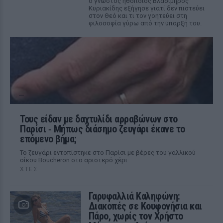
ο γνωστός ηθοποιός Βλαδίμηρος
Κυριακίδης εξήγησε γιατί δεν πιστεύει
στον Θεό και τι τον γοητεύει στη
φιλοσοφία γύρω από την ύπαρξή του.
Τους είδαν με δαχτυλίδι αρραβώνων στο
Παρίσι ‑ Μήπως διάσημο ζευγάρι έκανε το
επόμενο βήμα;
Το ζευγάρι εντοπίστηκε στο Παρίσι με βέρες του γαλλικού
οίκου Boucheron στο αριστερό χέρι
ΧΤΕΣ
Γαρυφαλλιά Καληφώνη:
Διακοπές σε Κουφονήσια και
Πάρο, χωρίς τον Χρήστο