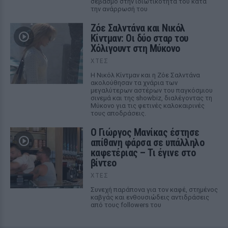
σεβασμό στην ιδιωτικότητά του κατά
την ανάρρωσή του
Ζόε Σαλντάνα και Νικόλ
Κίντμαν: Οι δύο σταρ του
Χόλιγουντ στη Μύκονο
ΧΤΕΣ
Η Νικόλ Κίντμαν και η Ζόε Σαλντάνα
ακολούθησαν τα χνάρια των
μεγαλύτερων αστέρων του παγκόσμιου
σινεμά και της showbiz, διαλέγοντας τη
Μύκονο για τις φετινές καλοκαιρινές
τους αποδράσεις.
Ο Γιώργος Μανίκας έστησε
απίθανη φάρσα σε υπάλληλο
καφετέριας – Τι έγινε στο
βίντεο
ΧΤΕΣ
Συνεχή παράπονα για τον καφέ, στημένος
καβγάς και ενθουσιώδεις αντιδράσεις
από τους followers του