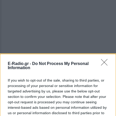
E-Radio.gr -
Do Not Process My Personal
Information
ΔΕΙΤΕ ΕΠΙΣΗΣ
If you wish to opt-out of the sale, sharing to third parties, or
processing of your personal or sensitive information for
ΣΤΗΝ ΙΔΙΑ ΚΑΤΗΓΟΡΙΑ
targeted advertising by us, please use the below opt-out
section to confirm your selection. Please note that after your
opt-out request is processed you may continue seeing
Πού εξαφανίστηκε η Dido; Η
interest-based ads based on personal information utilized by
τραγουδίστρια που πούλησε 40
us or personal information disclosed to third parties prior to
εκ. δίσκους άφησε τη δόξα και