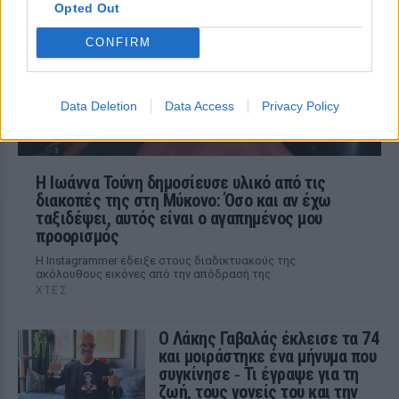
το Instagram μια εμπειρία που λέει πως
Opted Out
έζησε όταν ο γιος της νοσηλευόταν στο
νοσοκομείο της Αρτας.
CONFIRM
Data Deletion
Data Access
Privacy Policy
Η Ιωάννα Τούνη δημοσίευσε υλικό από τις
διακοπές της στη Μύκονο: Όσο και αν έχω
ταξιδέψει, αυτός είναι ο αγαπημένος μου
προορισμός
Η Instagrammer έδειξε στους διαδικτυακούς της
ακόλουθους εικόνες από την απόδρασή της
ΧΤΕΣ
Ο Λάκης Γαβαλάς έκλεισε τα 74
και μοιράστηκε ένα μήνυμα που
συγκίνησε ‑ Τι έγραψε για τη
ζωή, τους γονείς του και την