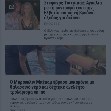
Στέφανος Τσιτσιπάς: Αγκαλιά
με τη σύντροφό του στην
Ελβετία και κοινή βραδινή
έξοδος για δείπνο
ΠΡΟΧΤΈΣ
Ο Έλληνας τενίστας βρίσκεται σε σχέση
με την εικαστικό καταγωγής Σικάγο,
Κρίστεν Τομς
Ο Μπρούκλιν Μπέκαμ έβρασε μακαρόνια με
θαλασσινό νερό και δέχτηκε ανελέητο
τρολάρισμα online
Πολλοί εξέφρασαν απορία για την καταλληλότητα του
νερού, με σχόλια όπως «τα πόδια του δεν ήταν μέσα σε
αυτό;»
ΠΡΟΧΤΈΣ