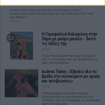
έξοδοι στη Μύκονο – Οι φωτογραφίες της
Η παρουσιάστρια μοιράστηκε στο Instagram σειρά
στιγμιότυπων από τις καλοκαιρινές της διακοπές στο «νησί
των ανέμων».
ΧΤΕΣ
Η Γαρυφαλλιά Καληφώνη στην
Πάρο με μαύρο μπικίνι ‑ δείτε
τις πόζες της
ΧΤΕΣ
Το μοντέλο μοιράστηκε φωτογραφίες
από τις καλοκαιρινές της διακοπές στο
νησί των Κυκλάδων
Ιωάννα Τούνη: «Έβγαλα όλο το
βράδυ στο νοσοκομείο με ορούς
και αντιβιώσεις»
ΧΤΕΣ
Η επιχειρηματίας έπαθε τροφική
δηλητηρίαση και μοιράστηκε με τους
followers της στο Instagram τις δύσκολες
ώρες που πέρασε.