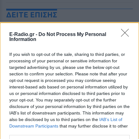
ΔΕΙΤΕ ΕΠΙΣΗΣ
ΣΤΗΝ ΙΔΙΑ ΚΑΤΗΓΟΡΙΑ
E-Radio.gr -
Do Not Process My Personal
Information
Αποστολία Ζώη: Από το Μπαλί
στο BTS concert στο Παρίσι ‑
If you wish to opt-out of the sale, sharing to third parties, or
το καλοκαίρι που δεν θα
processing of your personal or sensitive information for
ξεχάσει
targeted advertising by us, please use the below opt-out
ΧΤΕΣ
section to confirm your selection. Please note that after your
opt-out request is processed you may continue seeing
Η παρουσιάστρια μοιράστηκε τη διπλή
καλοκαιρινή της περιπέτεια μέσα από
interest-based ads based on personal information utilized by
ανάρτηση που συγκέντρωσε χιλιάδες
us or personal information disclosed to third parties prior to
likes στο Instagram.
your opt-out. You may separately opt-out of the further
Κατερίνα Καινούργιου στην
disclosure of your personal information by third parties on the
Πάρο: Η αγκαλιά με την κόρη
IAB’s list of downstream participants. This information may
της και η λεζάντα που «λύγισε»
also be disclosed by us to third parties on the
IAB’s List of
τους followers
Downstream Participants
that may further disclose it to other
third parties.
ΧΤΕΣ