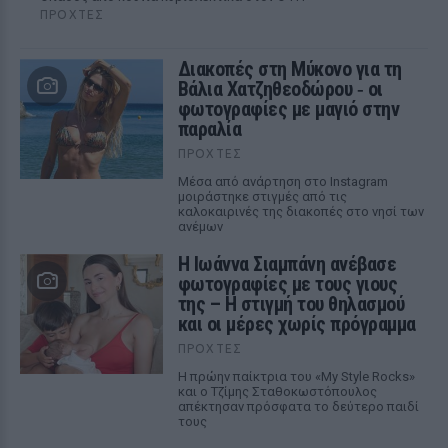
ΠΡΟΧΤΈΣ
Διακοπές στη Μύκονο για τη
Βάλια Χατζηθεοδώρου ‑ οι
φωτογραφίες με μαγιό στην
παραλία
ΠΡΟΧΤΈΣ
Μέσα από ανάρτηση στο Instagram
μοιράστηκε στιγμές από τις
καλοκαιρινές της διακοπές στο νησί των
ανέμων
H Ιωάννα Σιαμπάνη ανέβασε
φωτογραφίες με τους γιους
της – Η στιγμή του θηλασμού
και οι μέρες χωρίς πρόγραμμα
ΠΡΟΧΤΈΣ
Η πρώην παίκτρια του «My Style Rocks»
και ο Τζίμης Σταθοκωστόπουλος
απέκτησαν πρόσφατα το δεύτερο παιδί
τους