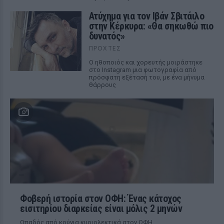
Ατύχημα για τον Ιβάν Σβιτάιλο
στην Κέρκυρα: «Θα σηκωθώ πιο
δυνατός»
ΠΡΟΧΤΈΣ
Ο ηθοποιός και χορευτής μοιράστηκε
στο Instagram μια φωτογραφία από
πρόσφατη εξέτασή του, με ένα μήνυμα
θάρρους
Φοβερή ιστορία στον ΟΦΗ: Ένας κάτοχος
εισιτηρίου διαρκείας είναι μόλις 2 μηνών
Οπαδός από κούνια κυριολεκτικά στον ΟΦΗ