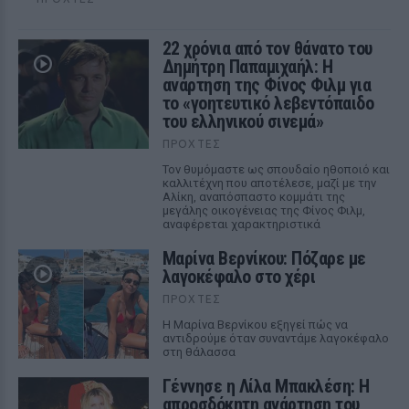
22 χρόνια από τον θάνατο του
Δημήτρη Παπαμιχαήλ: Η
ανάρτηση της Φίνος Φιλμ για
το «γοητευτικό λεβεντόπαιδο
του ελληνικού σινεμά»
ΠΡΟΧΤΈΣ
Τον θυμόμαστε ως σπουδαίο ηθοποιό και
καλλιτέχνη που αποτέλεσε, μαζί με την
Αλίκη, αναπόσπαστο κομμάτι της
μεγάλης οικογένειας της Φίνος Φιλμ,
αναφέρεται χαρακτηριστικά
Μαρίνα Βερνίκου: Πόζαρε με
λαγοκέφαλο στο χέρι
ΠΡΟΧΤΈΣ
Η Μαρίνα Βερνίκου εξηγεί πώς να
αντιδρούμε όταν συναντάμε λαγοκέφαλο
στη θάλασσα
Γέννησε η Λίλα Μπακλέση: Η
απροσδόκητη ανάρτηση του