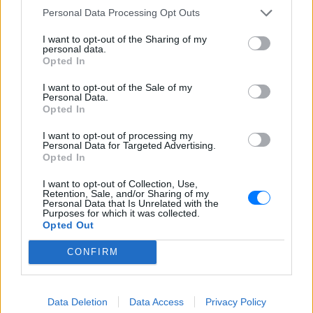
Η παρουσιάστρια απολαμβάνει διακοπές
Personal Data Processing Opt Outs
στις Κυκλάδες με τον σύντροφό της
Παναγιώτη Κουτσουμπή και το παιδί
τους
I want to opt-out of the Sharing of my
personal data.
Βαλέρια Χοψονίδου: Η βάφτιση
Opted In
του γιου της στη Βουλιαγμένη
και οι φωτογραφίες που
I want to opt-out of the Sale of my
Personal Data.
δημοσίευσαν οι καλεσμένοι
Opted In
ΧΤΕΣ
I want to opt-out of processing my
Ο μικρός Παναγιώτης βαφτίστηκε στον
Personal Data for Targeted Advertising.
Ιερό Ναό Αγίου Νικολάου, με τη βάφτιση
Opted In
να ακολουθεί λίγες εβδομάδες μετά τη
γέννησή του τον Ιούλιο του 2025.
I want to opt-out of Collection, Use,
Retention, Sale, and/or Sharing of my
Personal Data that Is Unrelated with the
Purposes for which it was collected.
Opted Out
CONFIRM
Data Deletion
Data Access
Privacy Policy
Βάλια Χατζηθεοδώρου: Μπικίνι και βραδινές