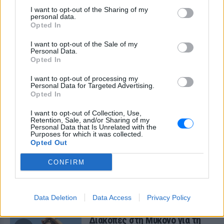
I want to opt-out of the Sharing of my
ΧΤΕΣ
personal data.
Ο ηθοποιός και χορευτής μοιράστηκε
Opted In
στο Instagram μια φωτογραφία από
πρόσφατη εξέτασή του, με ένα μήνυμα
I want to opt-out of the Sale of my
θάρρους
Personal Data.
Opted In
I want to opt-out of processing my
Personal Data for Targeted Advertising.
Opted In
I want to opt-out of Collection, Use,
Retention, Sale, and/or Sharing of my
Personal Data that Is Unrelated with the
Purposes for which it was collected.
Opted Out
Φοβερή ιστορία στον ΟΦΗ: Ένας κάτοχος
CONFIRM
εισιτηρίου διαρκείας είναι μόλις 2 μηνών
Οπαδός από κούνια κυριολεκτικά στον ΟΦΗ
ΧΤΕΣ
Data Deletion
Data Access
Privacy Policy
Διακοπές στη Μύκονο για τη