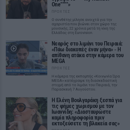
One""""»
ΠΡΟΧΤΈΣ
Ο συνθέτης μίλησε ανοιχτά για την
αχαριστία που βιώνει στον χώρο της
μουσικής, 22 χρόνια μετά τη νίκη της
Ελλάδας στη Eurovision.
Νεαρός στο λιμάνι του Πειραιά:
«Πάω διακοπές έναν μήνα» ‑ Η
απίθανη ατάκα στην κάμερα του
MEGA
ΠΡΟΧΤΈΣ
Η κάμερα της εκπομπής «Κοινωνία Ώρα
MEGA» κατέγραψε τη διασκεδαστική
στιγμή από το λιμάνι του Πειραιά, την
Παρασκευή 7 Αυγούστου.
Η Ελένη Βουλγαράκη ξεσπά για
τις φήμες χωρισμού με τον
Ιωαννίδη: «Διασταυρώστε
καμία πληροφορία πριν
εκτοξεύσετε τη βλακεία σας»