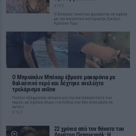
ΧΤΕΣ
Ο Έλληνας τενίστας βρίσκεται σε σχέση
με την εικαστικό καταγωγής Σικάγο,
Κρίστεν Τομς
Ο Μπρούκλιν Μπέκαμ έβρασε μακαρόνια με
θαλασσινό νερό και δέχτηκε ανελέητο
τρολάρισμα online
Πολλοί εξέφρασαν απορία για την καταλληλότητα του
νερού, με σχόλια όπως «τα πόδια του δεν ήταν μέσα σε
αυτό;»
ΧΤΕΣ
22 χρόνια από τον θάνατο του
Δημήτρη Παπαμιχαήλ: Η