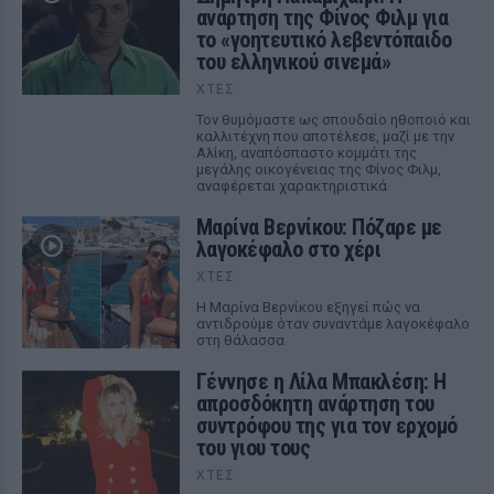
ανάρτηση της Φίνος Φιλμ για
το «γοητευτικό λεβεντόπαιδο
του ελληνικού σινεμά»
ΧΤΕΣ
Τον θυμόμαστε ως σπουδαίο ηθοποιό και
καλλιτέχνη που αποτέλεσε, μαζί με την
Αλίκη, αναπόσπαστο κομμάτι της
μεγάλης οικογένειας της Φίνος Φιλμ,
αναφέρεται χαρακτηριστικά
Μαρίνα Βερνίκου: Πόζαρε με
λαγοκέφαλο στο χέρι
ΧΤΕΣ
Η Μαρίνα Βερνίκου εξηγεί πώς να
αντιδρούμε όταν συναντάμε λαγοκέφαλο
στη θάλασσα
Γέννησε η Λίλα Μπακλέση: Η
απροσδόκητη ανάρτηση του
συντρόφου της για τον ερχομό
του γιου τους
ΧΤΕΣ