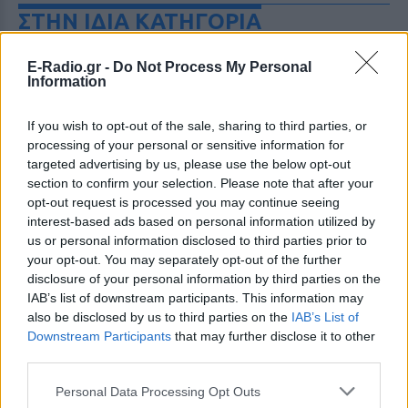
ΣΤΗΝ ΙΔΙΑ ΚΑΤΗΓΟΡΙΑ
Η Γαρυφαλλιά Καληφώνη στην
E-Radio.gr -
Do Not Process My Personal
Πάρο με μαύρο μπικίνι ‑ δείτε
Information
τις πόζες της
ΣΉΜΕΡΑ
If you wish to opt-out of the sale, sharing to third parties, or
processing of your personal or sensitive information for
Το μοντέλο μοιράστηκε φωτογραφίες
από τις καλοκαιρινές της διακοπές στο
targeted advertising by us, please use the below opt-out
νησί των Κυκλάδων
section to confirm your selection. Please note that after your
opt-out request is processed you may continue seeing
Ιωάννα Τούνη: «Έβγαλα όλο το
interest-based ads based on personal information utilized by
βράδυ στο νοσοκομείο με ορούς
us or personal information disclosed to third parties prior to
και αντιβιώσεις»
your opt-out. You may separately opt-out of the further
ΣΉΜΕΡΑ
disclosure of your personal information by third parties on the
Η επιχειρηματίας έπαθε τροφική
IAB’s list of downstream participants. This information may
δηλητηρίαση και μοιράστηκε με τους
also be disclosed by us to third parties on the
IAB’s List of
followers της στο Instagram τις δύσκολες
ώρες που πέρασε.
Downstream Participants
that may further disclose it to other
third parties.
Ατύχημα για τον Ιβάν Σβιτάιλο
στην Κέρκυρα: «Θα σηκωθώ πιο
Personal Data Processing Opt Outs
δυνατός»