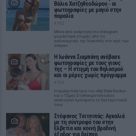
Βάλια Χατζηθεοδώρου ‑ οι
φωτογραφίες με μαγιό στην
παραλία
ΧΤΕΣ
Μέσα από ανάρτηση στο Instagram
μοιράστηκε στιγμές από τις
καλοκαιρινές της διακοπές στο νησί των
ανέμων
H Ιωάννα Σιαμπάνη ανέβασε
φωτογραφίες με τους γιους
της – Η στιγμή του θηλασμού
και οι μέρες χωρίς πρόγραμμα
ΧΤΕΣ
Η πρώην παίκτρια του «My Style Rocks»
και ο Τζίμης Σταθοκωστόπουλος
απέκτησαν πρόσφατα το δεύτερο παιδί
τους
Στέφανος Τσιτσιπάς: Αγκαλιά
με τη σύντροφό του στην
Ελβετία και κοινή βραδινή
έξοδος για δείπνο