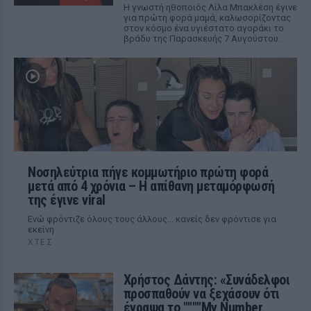
Η γνωστή ηθοποιός Λίλα Μπακλέση έγινε
για πρώτη φορά μαμά, καλωσορίζοντας
στον κόσμο ένα υγιέστατο αγοράκι το
βράδυ της Παρασκευής 7 Αυγούστου.
Νοσηλεύτρια πήγε κομμωτήριο πρώτη φορά
μετά από 4 χρόνια – Η απίθανη μεταμόρφωσή
της έγινε viral
Ενώ φρόντιζε όλους τους άλλους... κανείς δεν φρόντισε για
εκείνη
ΧΤΕΣ
Χρήστος Δάντης: «Συνάδελφοι
προσπαθούν να ξεχάσουν ότι
έγραψα το """"My Number