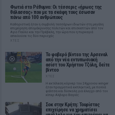
Φωτιά στο Ρέθυμνο: Οι τέσσερις «ήρωες της
θάλασσας» που με τα σκάφη τους έσωσαν
πάνω από 100 ανθρώπους
Καθοριστική ήταν η συμβολή τεσσάρων ιδιωτών στη μεγάλη
επιχείρηση απομάκρυνσης πολιτών και επισκεπτών από τον
Αγιο Παύλο και την Πρέβελη, την ώρα που η πυρκαγιά
απειλούσε τις δύο περιοχές
ΧΤΕΣ
Το φοβερό βίντεο της Αρσεναλ
από την νέα εντυπωσιακή
ασίστ του Χρήστου Τζόλη, δείτε
βίντεο
ΧΤΕΣ
Η εκτέλεση κόρνερ του 24χρονου winger
ήταν πραγματικά εκπληκτική, με πολλά
φάλτσα και δύσκολη για έλεγχο από τον
κίπερ Αλβαρο Βαγιές
Σοκ στην Κρήτη: Τουρίστας
επιχείρησε να χρηματίσει
υπάλληλο για του επιτρέψει να