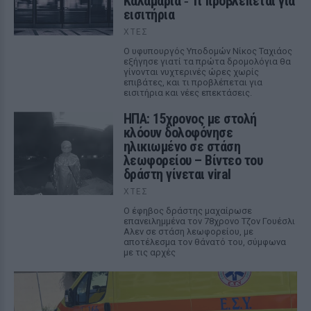
Καλαμαριά ‑ Τι προβλέπεται για
εισιτήρια
ΧΤΕΣ
Ο υφυπουργός Υποδομών Νίκος Ταχιάος
εξήγησε γιατί τα πρώτα δρομολόγια θα
γίνονται νυχτερινές ώρες χωρίς
επιβάτες, και τι προβλέπεται για
εισιτήρια και νέες επεκτάσεις.
ΗΠΑ: 15χρονος με στολή
κλόουν δολοφόνησε
ηλικιωμένο σε στάση
λεωφορείου – Βίντεο του
δράστη γίνεται viral
ΧΤΕΣ
Ο έφηβος δράστης μαχαίρωσε
επανειλημμένα τον 78χρονο Τζον Γουέσλι
Αλεν σε στάση λεωφορείου, με
αποτέλεσμα τον θάνατό του, σύμφωνα
με τις αρχές