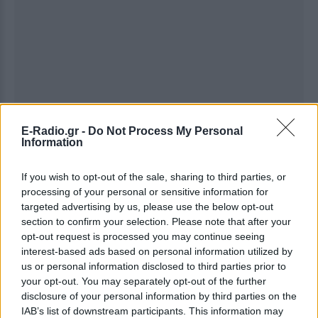
E-Radio.gr -
Do Not Process My Personal
Information
If you wish to opt-out of the sale, sharing to third parties, or
processing of your personal or sensitive information for
Ακολουθήστε το E-Radio.gr στο
Google News
targeted advertising by us, please use the below opt-out
και μάθετε πρώτοι
τα πιο hot νέα
.
section to confirm your selection. Please note that after your
opt-out request is processed you may continue seeing
Για ακόμη περισσότερα
νέα
, μπείτε στην
ροή
interest-based ads based on personal information utilized by
us or personal information disclosed to third parties prior to
ειδήσεων
του E-Daily.gr
your opt-out. You may separately opt-out of the further
disclosure of your personal information by third parties on the
Ακολουθήστε το E-Radio.gr και στο Instagram
IAB’s list of downstream participants. This information may