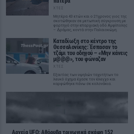
πατέρα
ΧΤΕΣ
Μητέρα 43 ετών και ο 21χρονος γιος της
σκοτώθηκαν σε μετωπική σύγκρουση με
φορτηγό στην επαρχιακή οδό Αμφίπολης
– Δράμας, κοντά στην Παλαιοκώμη.
Καταδίωξη στο κέντρο της
Θεσσαλονίκης: Έσπασαν το
τζάμι του οδηγού – «Μην κάνεις
μ@@@», του φώναζαν
ΧΤΕΣ
Εξαιτίας των υψηλών ταχυτήτων το
λευκό όχημα έχασε τον έλεγχο και
καρφώθηκε πάνω σε κολονάκια.
Αρχεία UFO: Αθόρυβα τριγωνικά σκάφη 152