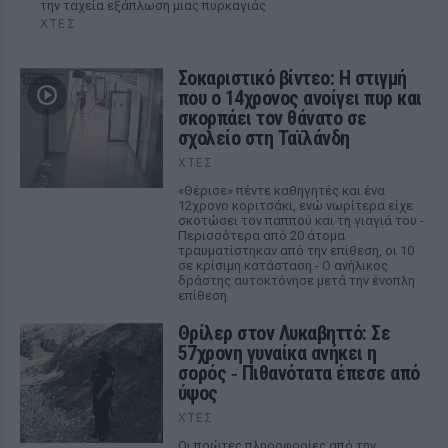
την ταχεία εξάπλωση μιας πυρκαγιάς
ΧΤΕΣ
Σοκαριστικό βίντεο: Η στιγμή
που ο 14χρονος ανοίγει πυρ και
σκορπάει τον θάνατο σε
σχολείο στη Ταϊλάνδη
ΧΤΕΣ
«Θέρισε» πέντε καθηγητές και ένα
12χρονο κοριτσάκι, ενώ νωρίτερα είχε
σκοτώσει τον παππού και τη γιαγιά του -
Περισσότερα από 20 άτομα
τραυματίστηκαν από την επίθεση, οι 10
σε κρίσιμη κατάσταση - Ο ανήλικος
δράστης αυτοκτόνησε μετά την ένοπλη
επίθεση
Θρίλερ στον Λυκαβηττό: Σε
57χρονη γυναίκα ανήκει η
σορός ‑ Πιθανότατα έπεσε από
ύψος
ΧΤΕΣ
Οι πρώτες πληροφορίες από την