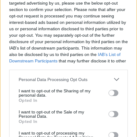
2026‑2027: Ποια ΑΦΜ
targeted advertising by us, please use the below opt-out
υποβάλλουν αιτήσεις σήμερα
section to confirm your selection. Please note that after your
(9/8) – Όλα όσα πρέπει να
opt-out request is processed you may continue seeing
ξέρετε
interest-based ads based on personal information utilized by
us or personal information disclosed to third parties prior to
ΠΡΙΝ 10 ΏΡΕΣ
your opt-out. You may separately opt-out of the further
Η προθεσμία υποβολής αιτήσεων λήγει
disclosure of your personal information by third parties on the
στις 21 Αυγούστου 2026, με επιδότηση
έως 600 ευρώ ανάλογα με την κατηγορία
IAB’s list of downstream participants. This information may
δικαιούχου και την περίοδο διαμονής.
also be disclosed by us to third parties on the
IAB’s List of
Downstream Participants
that may further disclose it to other
4χρονος στην Πάρο:
third parties.
Ανθρωποκτονία από αμέλεια
στο beach bar ‑ Τι έδειξε η
Personal Data Processing Opt Outs
έρευνα
ΠΡΙΝ 10 ΏΡΕΣ
I want to opt-out of the Sharing of my
personal data.
Γονείς και ιδιοκτήτης του beach bar στη
Opted In
φημισμένη παραλία της Πάρου
αντιμετωπίζουν κατηγορίες μετά τον
πνιγμό του μικρού παιδιού σε πισίνα - ο
I want to opt-out of the Sale of my
ιδιοκτήτης, δηλωμένος ως
Personal Data.
ναυαγοσώστης, παραπέμπεται στον
Opted In
εισαγγελέα
I want to opt-out of processing my
Τροχαίο στη λεωφόρο