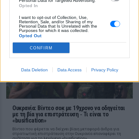
Personal Data for Targeted Advertising.
Αθηνών‑Σουνίου: Αναστροφή ΙΧ
Opted In
συνέτριψε μηχανή της ΔΙΑΣ ‑
Δύο αστυνομικοί τραυματίες
I want to opt-out of Collection, Use,
Retention, Sale, and/or Sharing of my
Personal Data that Is Unrelated with the
ΠΡΙΝ 10 ΏΡΕΣ
Purposes for which it was collected.
Το περιστατικό σημειώθηκε στο
Opted Out
Λαγονήσι, κοντά στην παραλία Πεύκο - το
ενοικιαζόμενο όχημα επέβαιναν τέσσερα
CONFIRM
άτομα, ενώ η κατάσταση ενός εκ των
τραυματιών εμπνέει ανησυχία.
Data Deletion
Data Access
Privacy Policy
Ουκρανία: Βίντεο σοκ με 19χρονο να οδηγείται
με τη βία για επιστράτευση ‑ Τι είναι το
«busification»
Βίντεο που φέρεται να δείχνει βίαιη μεταφορά άνδρα για
στρατιωτική επιστράτευση στην Ουκρανία επαναφέρει τη
συζήτηση για το λεγόμενο «busification».