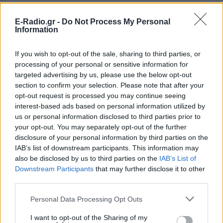
E-Radio.gr -
Do Not Process My Personal
Information
If you wish to opt-out of the sale, sharing to third parties, or
processing of your personal or sensitive information for
targeted advertising by us, please use the below opt-out
section to confirm your selection. Please note that after your
opt-out request is processed you may continue seeing
interest-based ads based on personal information utilized by
us or personal information disclosed to third parties prior to
ΔΕΙΤΕ ΕΠΙΣΗΣ
your opt-out. You may separately opt-out of the further
disclosure of your personal information by third parties on the
ΣΤΗΝ ΙΔΙΑ ΚΑΤΗΓΟΡΙΑ
IAB’s list of downstream participants. This information may
also be disclosed by us to third parties on the
IAB’s List of
Γιατί δεν έσωσα το κουτάβι: Ο
Downstream Participants
that may further disclose it to other
ερευνητής που κατέγραφε τη
third parties.
συμβίωση του μικρού σκυλιού
με αγέλη λύκων εξηγεί γιατί
Personal Data Processing Opt Outs
δεν επενέβη
I want to opt-out of the Sharing of my
ΧΤΕΣ