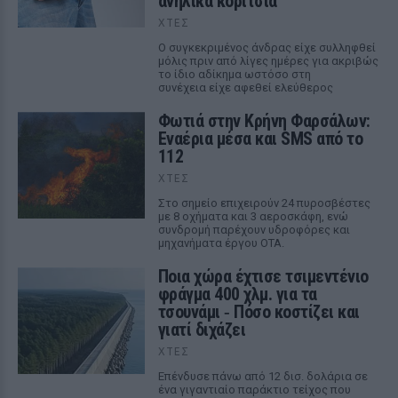
ανηλίκα κορίτσια
ΧΤΕΣ
Ο συγκεκριμένος άνδρας είχε συλληφθεί
μόλις πριν από λίγες ημέρες για ακριβώς
το ίδιο αδίκημα ωστόσο στη
συνέχεια είχε αφεθεί ελεύθερος
Φωτιά στην Κρήνη Φαρσάλων:
Εναέρια μέσα και SMS από το
112
ΧΤΕΣ
Στο σημείο επιχειρούν 24 πυροσβέστες
με 8 οχήματα και 3 αεροσκάφη, ενώ
συνδρομή παρέχουν υδροφόρες και
μηχανήματα έργου ΟΤΑ.
Ποια χώρα έχτισε τσιμεντένιο
φράγμα 400 χλμ. για τα
τσουνάμι ‑ Πόσο κοστίζει και
γιατί διχάζει
ΧΤΕΣ
Επένδυσε πάνω από 12 δισ. δολάρια σε
ένα γιγαντιαίο παράκτιο τείχος που