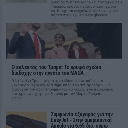
αλυσίδα Wetherspoons και τον όμιλο ATG
Theatres, ολοένα περισσότεροι χώροι
εστίασης και ψυχαγωγίας κλείνουν την
πόρτα στα Ray-Ban Meta glasses.
Ο εκλεκτός του Τραμπ: Το κρυφό σχέδιο
διαδοχής στην ηγεσία του MAGA
Ο Ντόναλντ Τραμπ φέρεται να έδωσε ιδιωτικά το πιο
ξεκάθαρο μέχρι σήμερα σήμα υπέρ του αντιπροέδρου ως
διαδόχου του στο Ρεπουμπλικανικό Κόμμα, ενώ παράλληλα
διατηρεί ανοιχτή την εξίσωση με τον Μάρκο Ρούμπιο.
ΧΤΕΣ
Συμφωνία εξαγοράς για την
EasyJet ‑ Στην αμερικανική
Appolo για 6,65 δισ. ευρώ