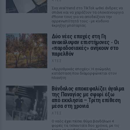
Ένα viral trend στο TikTok ωθεί άνδρες να
σπάνε και να χαράζουν τα ολοκαίνουργια
iPhone τους για να αποδείξουν την
αρρενωπότητά τους - με κίνδυνο
έκρηξης μπαταρίας.
Δύο νέες εποχές στη Γη
ανακάλυψαν επιστήμονες ‑ Oι
«παραδοσιακές» ανήκουν στο
παρελθόν
ΧΤΕΣ
«Αρρυθμικές εποχές»: Η ανώμαλη
κατάσταση που διαμορφώνεται στον
πλανήτη
Βάνδαλος αποκεφαλίζει άγαλμα
της Παναγίας με σφυρί έξω
από εκκλησία – Τρίτη επίθεση
μέσα στη χρονιά
ΧΤΕΣ
Ο ναός έχει πέσει θύμα βανδάλων 4
φορές τα τελευταία δύο χρόνια, με τις
τρεις να συμβαίνουν μόνο φέτος