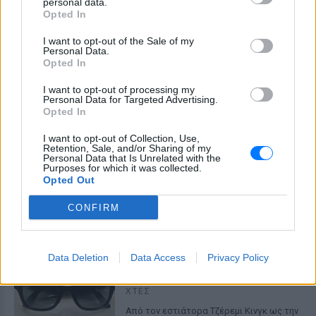
personal data.
Opted In
«Κρατάμε την επιστημονική απόσταση,
δεν είναι δυνατόν να πάω να επέμβω,
ούτε γίνεται να στείλω κάποιον
I want to opt-out of the Sale of my
κτηνίατρο σε ένα μέρος όπου υπάρχει
Personal Data.
αγέλη με λύκους, είναι επικίνδυνο» λέει
Opted In
στο protothema.gr ο διδάκτορας
ζωολογίας του ΑΠΘ, Θεόδωρος Κομηνός
I want to opt-out of processing my
- Έχουν πεθάνει και έξι λυκόπουλα
Personal Data for Targeted Advertising.
Opted In
Για πάντα στη Ρεάλ Μαδρίτης ο
Βινίσιους: Υπογράφει νέο
I want to opt-out of Collection, Use,
εξαετές συμβόλαιο ο
Retention, Sale, and/or Sharing of my
Personal Data that Is Unrelated with the
Βραζιλιάνος
Purposes for which it was collected.
ΧΤΕΣ
Opted Out
Σύμφωνα με τον Φαμπρίτσιο Ρομάνο ο
CONFIRM
Βραζιλιάνος είναι έτοιμος να αποδεχτεί
την πρόταση της Ρεάλ
Meta έξυπνα γυαλιά: Γιατί
εστιατόρια, παμπ και θέατρα
Data Deletion
Data Access
Privacy Policy
στη Βρετανία τα απαγορεύουν
ΧΤΕΣ
Από τον εστιάτορα Τζέρεμι Κινγκ ως την