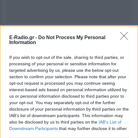
Ακολουθήστε το E-Radio.gr στο
Google News
E-Radio.gr -
Do Not Process My Personal
και μάθετε πρώτοι
τα πιο hot νέα
.
Information
Για ακόμη περισσότερα
νέα
, μπείτε στην
ροή
If you wish to opt-out of the sale, sharing to third parties, or
ειδήσεων
του E-Daily.gr
processing of your personal or sensitive information for
targeted advertising by us, please use the below opt-out
Ακολουθήστε το E-Radio.gr και στο Instagram
section to confirm your selection. Please note that after your
opt-out request is processed you may continue seeing
ΔΙΑΦΗΜΙΣΗ
interest-based ads based on personal information utilized by
us or personal information disclosed to third parties prior to
your opt-out. You may separately opt-out of the further
disclosure of your personal information by third parties on the
IAB’s list of downstream participants. This information may
also be disclosed by us to third parties on the
IAB’s List of
Downstream Participants
that may further disclose it to other
third parties.