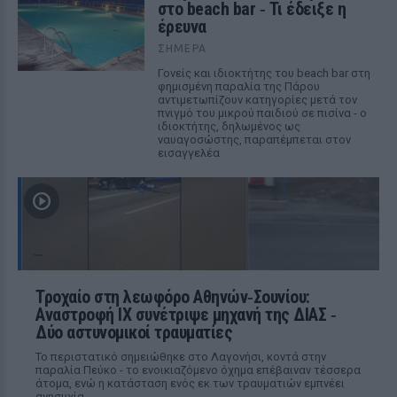
στο beach bar ‑ Τι έδειξε η
έρευνα
ΣΉΜΕΡΑ
Γονείς και ιδιοκτήτης του beach bar στη
φημισμένη παραλία της Πάρου
αντιμετωπίζουν κατηγορίες μετά τον
πνιγμό του μικρού παιδιού σε πισίνα - ο
ιδιοκτήτης, δηλωμένος ως
ναυαγοσώστης, παραπέμπεται στον
εισαγγελέα
Τροχαίο στη λεωφόρο Αθηνών‑Σουνίου:
Αναστροφή ΙΧ συνέτριψε μηχανή της ΔΙΑΣ ‑
Δύο αστυνομικοί τραυματίες
Το περιστατικό σημειώθηκε στο Λαγονήσι, κοντά στην
παραλία Πεύκο - το ενοικιαζόμενο όχημα επέβαιναν τέσσερα
άτομα, ενώ η κατάσταση ενός εκ των τραυματιών εμπνέει
ανησυχία.