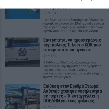
είστε Ισραηλινοί» λόγω
διαδηλώσεων
ΣΉΜΕΡΑ
Ταξιδιωτική προειδοποίηση εξέδωσε το
ισραηλινό υπουργείο Εξωτερικών ενόψει
της «ημέρας οργής» φιλοπαλαιστινιακών
οργανώσεων σε 36 σημεία της χώρας.
Επιτρέπεται να προσπεράσεις
περιπολικό; Τι λέει ο ΚΟΚ που
οι περισσότεροι αγνοούν
ΣΉΜΕΡΑ
Ο Κώδικας Οδικής Κυκλοφορίας δεν
απαγορεύει την προσπέραση οχήματος
της αστυνομίας, αλλά ισχύουν
συγκεκριμένοι κανόνες που κάθε οδηγός
πρέπει να γνωρίζει.
Επίθεση στον Ερυθρό Σταυρό:
Ασθενής χτύπησε νοσηλεύτρια
σε πόρτες ‑ Τι καταγγέλλει η
ΠΟΕΔΗΝ για τους φύλακες
ΣΉΜΕΡΑ