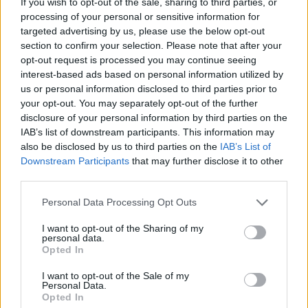
If you wish to opt-out of the sale, sharing to third parties, or
στο Λύκειο τις περισσότερες φορές εξισορροπεί η
processing of your personal or sensitive information for
έκρυθμη κατάσταση μεταξύ των συμμαθητών. Κάτι
targeted advertising by us, please use the below opt-out
section to confirm your selection. Please note that after your
βέβαια που δεν παρατηρείται σε κάποιες
opt-out request is processed you may continue seeing
περιπτώσεις Επαγγελματικών Λυκείων», εξηγεί ο
interest-based ads based on personal information utilized by
Στέφανος Αλεβίζος, ψυχολόγος του Χαμόγελου του
us or personal information disclosed to third parties prior to
Παιδιού.
your opt-out. You may separately opt-out of the further
disclosure of your personal information by third parties on the
ΣΩΜΑΤΙΚΕΣ ΒΛΑΒΕΣ ΑΝΗΛΙΚΩΝ
IAB’s list of downstream participants. This information may
also be disclosed by us to third parties on the
IAB’s List of
ΥΠΟΘΕΣΕΙΣ ΔΡΑΣΤΕΣ ΘΥΜΑΤΑ
Downstream Participants
that may further disclose it to other
2020 2021 2020 2021 2020 2021
third parties.
132 154 194 247 349 327
Personal Data Processing Opt Outs
ΗΛΙΚΙΑ ΔΡΑΣΤΩΝ ΚΑΙ ΘΥΜΑΤΩΝ (2021)
I want to opt-out of the Sharing of my
ΔΡΑΣΤΕΣ ΘΥΜΑΤΑ
personal data.
Opted In
8-14 15-18 9-14 15-18
62 185 118 190
I want to opt-out of the Sale of my
Personal Data.
Opted In
[ΠΗΓΗ]