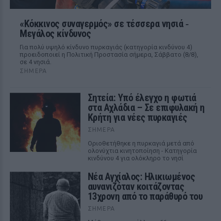
«Κόκκινος συναγερμός» σε τέσσερα νησιά ‑
Μεγάλος κίνδυνος
Για πολύ υψηλό κίνδυνο πυρκαγιάς (κατηγορία κινδύνου 4)
προειδοποιεί η Πολιτική Προστασία σήμερα, Σάββατο (8/8),
σε 4 νησιά.
ΣΉΜΕΡΑ
Σητεία: Υπό έλεγχο η φωτιά
στα Αχλάδια – Σε επιφυλακή η
Κρήτη για νέες πυρκαγιές
ΣΉΜΕΡΑ
Οριοθετήθηκε η πυρκαγιά μετά από
ολονύχτια κινητοποίηση - Κατηγορία
κινδύνου 4 για ολόκληρο το νησί
Νέα Αγχίαλος: Ηλικιωμένος
αυνανιζόταν κοιτάζοντας
13χρονη από το παράθυρό του
ΣΉΜΕΡΑ