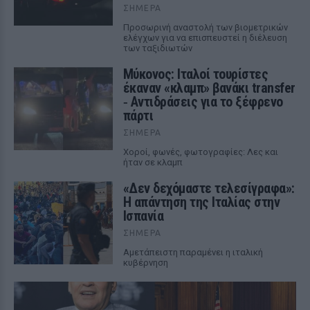
ΣΉΜΕΡΑ
Προσωρινή αναστολή των βιομετρικών
ελέγχων για να επισπευστεί η διέλευση
των ταξιδιωτών
Μύκονος: Ιταλοί τουρίστες
έκαναν «κλαμπ» βανάκι transfer
‑ Αντιδράσεις για το ξέφρενο
πάρτι
ΣΉΜΕΡΑ
Χοροί, φωνές, φωτογραφίες: Λες και
ήταν σε κλαμπ
«Δεν δεχόμαστε τελεσίγραφα»:
Η απάντηση της Ιταλίας στην
Ισπανία
ΣΉΜΕΡΑ
Αμετάπειστη παραμένει η ιταλική
κυβέρνηση