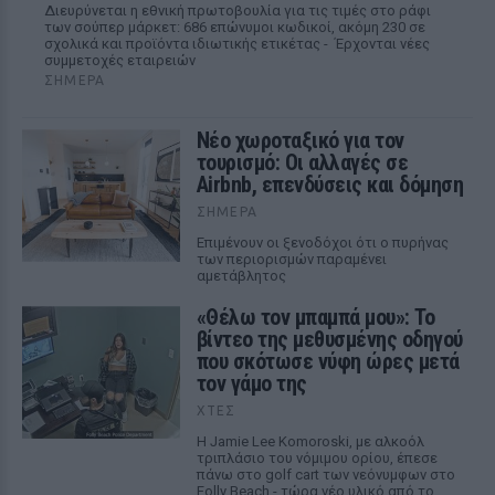
Διευρύνεται η εθνική πρωτοβουλία για τις τιμές στο ράφι
των σούπερ μάρκετ: 686 επώνυμοι κωδικοί, ακόμη 230 σε
σχολικά και προϊόντα ιδιωτικής ετικέτας - Έρχονται νέες
συμμετοχές εταιρειών
ΣΉΜΕΡΑ
Νέο χωροταξικό για τον
τουρισμό: Οι αλλαγές σε
Airbnb, επενδύσεις και δόμηση
ΣΉΜΕΡΑ
Επιμένουν οι ξενοδόχοι ότι ο πυρήνας
των περιορισμών παραμένει
αμετάβλητος
«Θέλω τον μπαμπά μου»: Το
βίντεο της μεθυσμένης οδηγού
που σκότωσε νύφη ώρες μετά
τον γάμο της
ΧΤΕΣ
Η Jamie Lee Komoroski, με αλκοόλ
τριπλάσιο του νόμιμου ορίου, έπεσε
πάνω στο golf cart των νεόνυμφων στο
Folly Beach - τώρα νέο υλικό από το