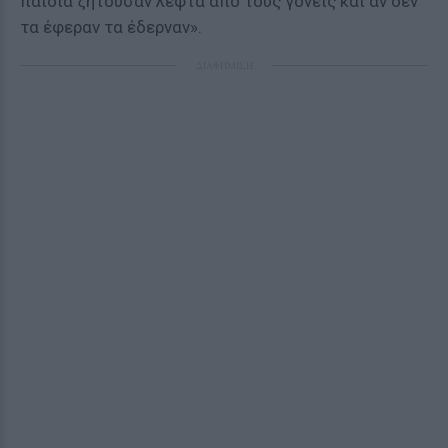
παιδιά ζητούσαν λεφτά από τους γονείς και αν δεν
τα έφεραν τα έδερναν».
ΔΙΑΦΗΜΙΣΗ