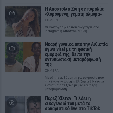
Η Αποστολία Ζώη σε παραλία:
«Χαρούμενη, γεμάτη αλμύρα»
ΣΉΜΕΡΑ
Οι φωτογραφίες που ανάρτησε στο
Instagram η Αποστολία Ζώη
Νεαρή γυναίκα από την Αιθιοπία
έγινε viral με τη φυσική
ομορφιά της, δείτε την
εντυπωσιακή μεταμόρφωσή
της
ΣΉΜΕΡΑ
Μετά την αυθόρμητη φωτογραφία που
την έκανε γνωστή, η Ελίζαμπεθ Ντέστα
εντυπωσίασε ξανά με μια λαμπερή
μεταμόρφωση
Πέρεζ Χίλτον: Τι λέει η
οικογένειά του μετά το
σοκαριστικό live στο TikTok