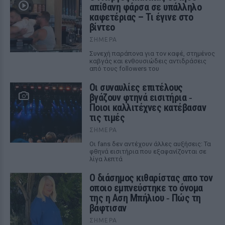
απίθανη φάρσα σε υπάλληλο
καφετέριας – Τι έγινε στο
βίντεο
ΣΉΜΕΡΑ
Συνεχή παράπονα για τον καφέ, στημένος
καβγάς και ενθουσιώδεις αντιδράσεις
από τους followers του
Οι συναυλίες επιτέλους
βγάζουν φτηνά εισιτήρια ‑
Ποιοι καλλιτέχνες κατέβασαν
τις τιμές
ΣΉΜΕΡΑ
Οι fans δεν αντέχουν άλλες αυξήσεις: Τα
φθηνά εισιτήρια που εξαφανίζονται σε
λίγα λεπτά
Ο διάσημος κιθαρίστας απο τον
οποιο εμπνεύστηκε το όνομα
της η Αση Μπήλιου ‑ Πώς τη
βάφτισαν
ΣΉΜΕΡΑ