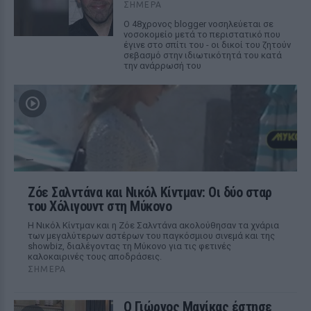
ΣΉΜΕΡΑ
Ο 48χρονος blogger νοσηλεύεται σε
νοσοκομείο μετά το περιστατικό που
έγινε στο σπίτι του - οι δικοί του ζητούν
σεβασμό στην ιδιωτικότητά του κατά
την ανάρρωσή του
Ζόε Σαλντάνα και Νικόλ Κίντμαν: Οι δύο σταρ
του Χόλιγουντ στη Μύκονο
Η Νικόλ Κίντμαν και η Ζόε Σαλντάνα ακολούθησαν τα χνάρια
των μεγαλύτερων αστέρων του παγκόσμιου σινεμά και της
showbiz, διαλέγοντας τη Μύκονο για τις φετινές
καλοκαιρινές τους αποδράσεις.
ΣΉΜΕΡΑ
Ο Γιώργος Μανίκας έστησε