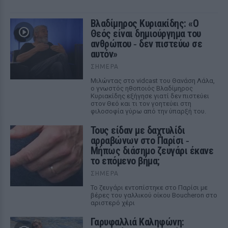
Βλαδίμηρος Κυριακίδης: «Ο
Θεός είναι δημιούργημα του
ανθρώπου ‑ δεν πιστεύω σε
αυτόν»
ΣΉΜΕΡΑ
Μιλώντας στο vidcast του Θανάση Λάλα,
ο γνωστός ηθοποιός Βλαδίμηρος
Κυριακίδης εξήγησε γιατί δεν πιστεύει
στον Θεό και τι τον γοητεύει στη
φιλοσοφία γύρω από την ύπαρξή του.
Τους είδαν με δαχτυλίδι
αρραβώνων στο Παρίσι ‑
Μήπως διάσημο ζευγάρι έκανε
το επόμενο βήμα;
ΣΉΜΕΡΑ
Το ζευγάρι εντοπίστηκε στο Παρίσι με
βέρες του γαλλικού οίκου Boucheron στο
αριστερό χέρι
Γαρυφαλλιά Καληφώνη: