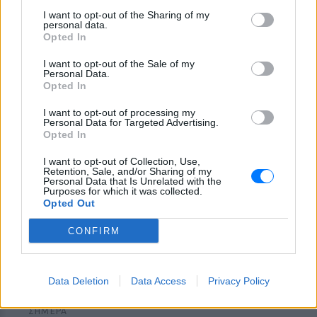
ζωή, τους γονείς του και την
I want to opt-out of the Sharing of my
υγεία του
personal data.
Opted In
ΣΉΜΕΡΑ
Ο διάσημος σχεδιαστής μόδας
I want to opt-out of the Sale of my
μοιράστηκε ένα συγκινητικό μήνυμα στο
Personal Data.
Instagram, μιλώντας για την οικογένειά
Opted In
του, τη δημιουργικότητά του και τη χαρά
της ζωής.
I want to opt-out of processing my
Personal Data for Targeted Advertising.
Opted In
I want to opt-out of Collection, Use,
Retention, Sale, and/or Sharing of my
Personal Data that Is Unrelated with the
Purposes for which it was collected.
Opted Out
CONFIRM
O Γιώργος Παράσχος ξανά στο νοσοκομείο για
θεραπεία κατά του καρκίνου
Data Deletion
Data Access
Privacy Policy
«Πάμε για νέα θεραπεία», έγραψε στα social media και
χάρισε ένα μεγάλο χαμόγελο στους followers του
ΣΉΜΕΡΑ