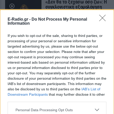
«Δεν θα το ξεχάσω όσο ζω»: Η
συγκλονιστική εξομολόγηση
της Αγγελικής Ηλιάδη για τη
στιγμή που είδε τον Ιησού
E-Radio.gr -
Do Not Process My Personal
Information
ΣΉΜΕΡΑ
Η τραγουδίστρια περιέγραψε μέσα από
το Instagram μια εμπειρία που λέει πως
If you wish to opt-out of the sale, sharing to third parties, or
έζησε όταν ο γιος της νοσηλευόταν στο
processing of your personal or sensitive information for
νοσοκομείο της Αρτας.
targeted advertising by us, please use the below opt-out
Η Ιωάννα Τούνη δημοσίευσε
section to confirm your selection. Please note that after your
υλικό από τις διακοπές της στη
opt-out request is processed you may continue seeing
Μύκονο: Όσο και αν έχω
interest-based ads based on personal information utilized by
ταξιδέψει, αυτός είναι ο
us or personal information disclosed to third parties prior to
αγαπημένος μου προορισμός
your opt-out. You may separately opt-out of the further
disclosure of your personal information by third parties on the
ΣΉΜΕΡΑ
IAB’s list of downstream participants. This information may
Η Instagrammer έδειξε στους
also be disclosed by us to third parties on the
διαδικτυακούς της ακόλουθους εικόνες
IAB’s List of
από την απόδρασή της
Downstream Participants
that may further disclose it to other
third parties.
Ο Λάκης Γαβαλάς έκλεισε τα 74
και μοιράστηκε ένα μήνυμα που
Personal Data Processing Opt Outs
συγκίνησε ‑ Τι έγραψε για τη