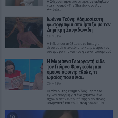
Η 24χρονη πρωτοστάτησε σε εκδήλωση
για τη σειρά «The Shards» στο Λος
Αντζελες
Ιωάννα Τούνη: Αδημοσίευτη
φωτογραφία από Ίμπιζα με τον
Δημήτρη Σπυριδωνίδη
ΣΉΜΕΡΑ
Η influencer ανέβασε στο Instagram
throwback στιγμιότυπο και ρώτησε τον
σύντροφό της για τον φετινό προορισμό
Η Μαριάννα Γεωργαντή είδε
τον Γιώργο Φραγκούλη και
έμεινε άφωνη: «Καλέ, τι
ωραίος που είναι»
ΣΉΜΕΡΑ
Οι τίτλοι της εφημερίδας Espresso
έγιναν αφορμή για ένα χαριτωμένο
σχόλιο στην εκπομπή της Μαριάννας
Γεωργαντή και του Γιάννη Κολοκυθά