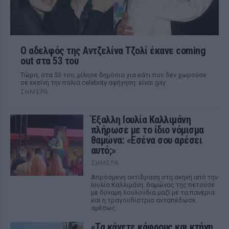
Ο αδελφός της Αντζελίνα Τζολί έκανε coming
out στα 53 του
Τώρα, στα 53 του, μίλησε δημόσια για κάτι που δεν χωρούσε
σε εκείνη την παλιά celebrity αφήγηση: είναι gay
ΣΉΜΕΡΑ
Έξαλλη Ιουλία Καλλιμάνη
πλήρωσε με το ίδιο νόμισμα
θαμώνα: «Εσένα σου αρέσει
αυτό;»
ΣΉΜΕΡΑ
Απρόσμενη αντίδραση στη σκηνή από την
Ιουλία Καλλιμάνη: θαμώνας της πετούσε
με δύναμη λουλούδια μαζί με τα πανέρια
και η τραγουδίστρια ανταπέδωσε
αμέσως.
«Τα κάνετε κάφρους και κτήνη