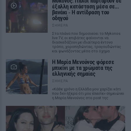
Μύκονος: Ιταλοί παρτάρουν σε
έξαλλη κατάσταση μέσα σε...
βανάκι ‑ Η αντίδραση του
οδηγού
ΣΉΜΕΡΑ
Στα πλάνα που δημοσιεύει το Mykonos
live TV, οι επιβάτες φαίνονται να
διασκεδάζουν με ιδιαίτερα έντονο
τρόπο, χοροπηδώντας, τραγουδώντας
και φωνάζοντας μέσα στο όχημα
Η Μαρία Μενούνος φόρεσε
μπικίνι με τα χρώματα της
ελληνικής σημαίας
ΣΉΜΕΡΑ
«Κάθε χρόνο η Ελλάδα μου χαρίζει κάτι
που δεν ήξερα ότι μου έλειπε» σημειώνει
η Μαρία Μενούνος στο post της