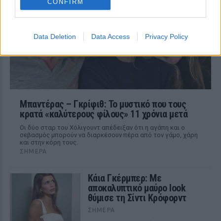
CONFIRM
παραλίες
Data Deletion
Data Access
Privacy Policy
Μπαντέρας – Γκρίφιθ: Το μυστικό που τους
κρατά «καλύτερους φίλους» 11 χρόνια μετά
Οι δύο σταρ του Χόλιγουντ απέδειξαν ότι η αγάπη και ο
σεβασμός μπορούν να διαρκέσουν πέρα από τον γάμο, χάρη
και στην κόρη τους.
ΣΉΜΕΡΑ
Κάια Γκέρμπερ: Με
αποκαλυπτικό μαύρο look
θύμισε τη Σίντι Κρόφορντ
ΣΉΜΕΡΑ