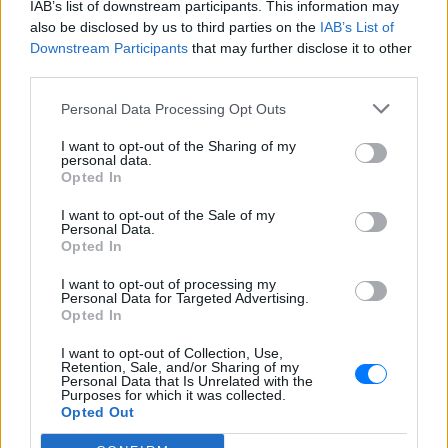
IAB’s list of downstream participants. This information may
παραλία μέσα από Instagram stories,
also be disclosed by us to third parties on the
ποζάροντας μέσα στο νερό με τα αγόρια
IAB’s List of
της
Downstream Participants
that may further disclose it to other
third parties.
Charlize Theron: Η «Καλυψώ»
κλείνει τα 51 ‑ H ζωή και ο
Personal Data Processing Opt Outs
ρόλος που άλλαξε τα πάντα για
εκείνη
I want to opt-out of the Sharing of my
personal data.
ΣΉΜΕΡΑ
Opted In
Από το Όσκαρ για το Monster μέχρι τη
μυθική Καλυψώ στην «Οδύσσεια» του
I want to opt-out of the Sale of my
Νόλαν - η Νοτιοαφρικανή σταρ γιορτάζει
Personal Data.
51 χρόνια ζωής και μια καριέρα χωρίς
Opted In
στερεότυπα.
I want to opt-out of processing my
Λαγοκέφαλος στη θάλασσα: Τι
Personal Data for Targeted Advertising.
πρέπει να κάνετε αν τον δείτε ‑
Opted In
Οι συμβουλές της Μαρίνας
Βερνίκου
I want to opt-out of Collection, Use,
Retention, Sale, and/or Sharing of my
ΣΉΜΕΡΑ
Personal Data that Is Unrelated with the
Purposes for which it was collected.
Η Μαρίνα Βερνίκου εξηγεί τι οφείλουν να
Opted Out
κάνουν οι λουόμενοι αν έρθουν
αντιμέτωποι με το ψάρι που έχει γίνει το
πιο συζητημένο θέμα στις ελληνικές