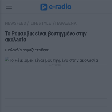
NEWSFEED
/
LIFESTYLE
/
ΠΑΡΑΞΕΝΑ
Το Ρέικιαβικ είναι βουτηγμένο στην 
ακολaσία 
Η Ισλανδία παραζεστάθηκε!
ΔΙΑΦΗΜΙΣΗ