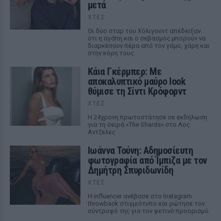
μετά
ΧΤΕΣ
Οι δύο σταρ του Χόλιγουντ απέδειξαν
ότι η αγάπη και ο σεβασμός μπορούν να
διαρκέσουν πέρα από τον γάμο, χάρη και
στην κόρη τους.
Κάια Γκέρμπερ: Με
αποκαλυπτικό μαύρο look
θύμισε τη Σίντι Κρόφορντ
ΧΤΕΣ
Η 24χρονη πρωτοστάτησε σε εκδήλωση
για τη σειρά «The Shards» στο Λος
Αντζελες
Ιωάννα Τούνη: Αδημοσίευτη
φωτογραφία από Ίμπιζα με τον
Δημήτρη Σπυριδωνίδη
ΧΤΕΣ
Η influencer ανέβασε στο Instagram
throwback στιγμιότυπο και ρώτησε τον
σύντροφό της για τον φετινό προορισμό