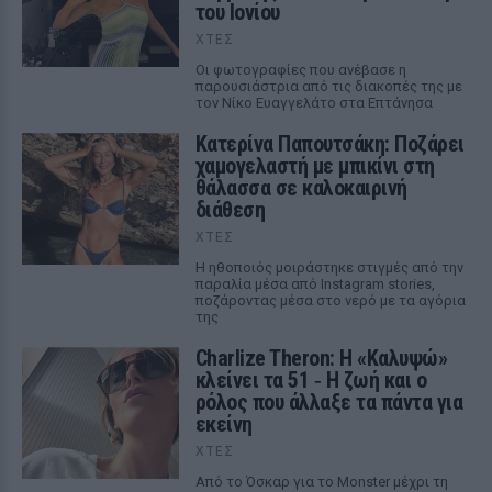
του Ιονίου
ΧΤΕΣ
Οι φωτογραφίες που ανέβασε η
παρουσιάστρια από τις διακοπές της με
τον Νίκο Ευαγγελάτο στα Επτάνησα
Κατερίνα Παπουτσάκη: Ποζάρει
χαμογελαστή με μπικίνι στη
θάλασσα σε καλοκαιρινή
διάθεση
ΧΤΕΣ
Η ηθοποιός μοιράστηκε στιγμές από την
παραλία μέσα από Instagram stories,
ποζάροντας μέσα στο νερό με τα αγόρια
της
Charlize Theron: Η «Καλυψώ»
κλείνει τα 51 ‑ H ζωή και ο
ρόλος που άλλαξε τα πάντα για
εκείνη
ΧΤΕΣ
Από το Όσκαρ για το Monster μέχρι τη