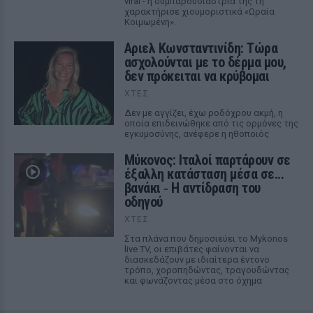
viral - η συμπαρουσιάστριά της τη
χαρακτήρισε χιουμοριστικά «Ωραία
Κοιμωμένη».
Αριελ Κωνσταντινίδη: Τώρα
ασχολούνται με το δέρμα μου,
δεν πρόκειται να κρύβομαι
ΧΤΕΣ
Δεν με αγγίζει, έχω ροδόχρου ακμή, η
οποία επιδεινώθηκε από τις ορμόνες της
εγκυμοσύνης, ανέφερε η ηθοποιός
Μύκονος: Ιταλοί παρτάρουν σε
έξαλλη κατάσταση μέσα σε...
βανάκι ‑ Η αντίδραση του
οδηγού
ΧΤΕΣ
Στα πλάνα που δημοσιεύει το Mykonos
live TV, οι επιβάτες φαίνονται να
διασκεδάζουν με ιδιαίτερα έντονο
τρόπο, χοροπηδώντας, τραγουδώντας
και φωνάζοντας μέσα στο όχημα