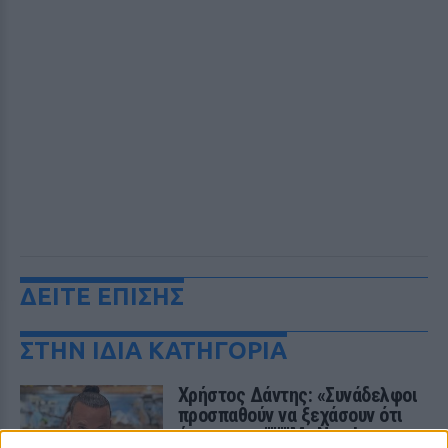
ΔΕΙΤΕ ΕΠΙΣΗΣ
ΣΤΗΝ ΙΔΙΑ ΚΑΤΗΓΟΡΙΑ
Χρήστος Δάντης: «Συνάδελφοι
προσπαθούν να ξεχάσουν ότι
έγραψα το """"My Number