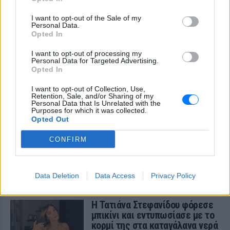
Η παραγωγός ραδιοφώνου ανάρτησε
I want to opt-out of the Sale of my
story στο Instagram για να διαψεύσει όσα
Personal Data.
κυκλοφορούν για την ερωτική της ζωή
Opted In
I want to opt-out of processing my
Personal Data for Targeted Advertising.
Opted In
I want to opt-out of Collection, Use,
Retention, Sale, and/or Sharing of my
Personal Data that Is Unrelated with the
Το μαροκινό χωριό που έγινε Τροία για τον
Purposes for which it was collected.
Nolan, Yunkai για το Game of Thrones και
Opted Out
σκηνικό για το βίντεο κλιπ ... της Βανδή
CONFIRM
Από το «Lawrence of Arabia» και το Game of Thrones μέχρι
την «Οδύσσεια» του Christopher Nolan, το οχυρωμένο χωριό
Αΐτ Μπεν Χαντού έχει φιλοξενήσει πάνω από έξι δεκαετίες
κινηματογραφικής ιστορίας
Data Deletion
Data Access
Privacy Policy
ΧΤΕΣ
Η Τατιάνα Στεφανίδου φόρεσε
μπικίνι και εντυπωσίασε με το
κορμί της στα καταγάλανα νερά