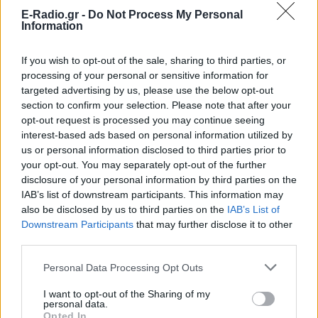
One""""»
E-Radio.gr -
Do Not Process My Personal
ΧΤΕΣ
Information
Ο συνθέτης μίλησε ανοιχτά για την
αχαριστία που βιώνει στον χώρο της
If you wish to opt-out of the sale, sharing to third parties, or
μουσικής, 22 χρόνια μετά τη νίκη της
Ελλάδας στη Eurovision.
processing of your personal or sensitive information for
targeted advertising by us, please use the below opt-out
Νεαρός στο λιμάνι του Πειραιά:
section to confirm your selection. Please note that after your
«Πάω διακοπές έναν μήνα» ‑ Η
opt-out request is processed you may continue seeing
απίθανη ατάκα στην κάμερα του
interest-based ads based on personal information utilized by
MEGA
us or personal information disclosed to third parties prior to
ΧΤΕΣ
your opt-out. You may separately opt-out of the further
disclosure of your personal information by third parties on the
Η κάμερα της εκπομπής «Κοινωνία Ώρα
MEGA» κατέγραψε τη διασκεδαστική
IAB’s list of downstream participants. This information may
στιγμή από το λιμάνι του Πειραιά, την
also be disclosed by us to third parties on the
IAB’s List of
Παρασκευή 7 Αυγούστου.
Downstream Participants
that may further disclose it to other
Η Ελένη Βουλγαράκη ξεσπά για
third parties.
τις φήμες χωρισμού με τον
Ιωαννίδη: «Διασταυρώστε
Personal Data Processing Opt Outs
καμία πληροφορία πριν
εκτοξεύσετε τη βλακεία σας»
I want to opt-out of the Sharing of my
personal data.
ΧΤΕΣ
Opted In