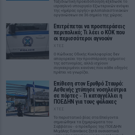
Ταξιδιωτική προειδοποίηση εξέδωσε το
ισραηλινό υπουργείο Εξωτερικών ενόψει
της «ημέρας οργής» φιλοπαλαιστινιακών
οργανώσεων σε 36 σημεία της χώρας.
Επιτρέπεται να προσπεράσεις
περιπολικό; Τι λέει ο ΚΟΚ που
οι περισσότεροι αγνοούν
ΧΤΕΣ
Ο Κώδικας Οδικής Κυκλοφορίας δεν
απαγορεύει την προσπέραση οχήματος
της αστυνομίας, αλλά ισχύουν
συγκεκριμένοι κανόνες που κάθε οδηγός
πρέπει να γνωρίζει.
Επίθεση στον Ερυθρό Σταυρό:
Ασθενής χτύπησε νοσηλεύτρια
σε πόρτες ‑ Τι καταγγέλλει η
ΠΟΕΔΗΝ για τους φύλακες
ΧΤΕΣ
Το περιστατικό βίας στα Επείγοντα
σημειώθηκε τα ξημερώματα του
Σαββάτου - ο πρόεδρος της ΠΟΕΔΗΝ
Μιχάλης Γιαννάκος ζητά ουσιαστικά