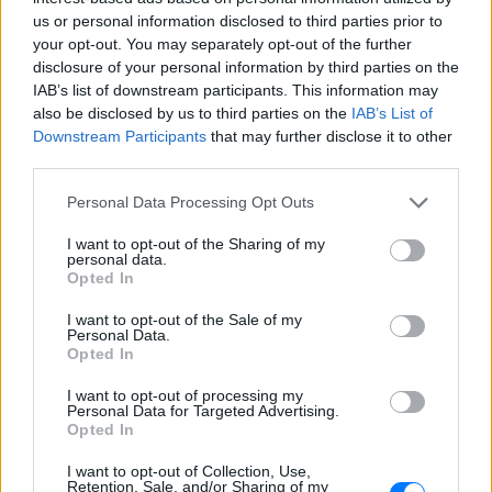
us or personal information disclosed to third parties prior to
your opt-out. You may separately opt-out of the further
disclosure of your personal information by third parties on the
IAB’s list of downstream participants. This information may
also be disclosed by us to third parties on the
IAB’s List of
Downstream Participants
that may further disclose it to other
third parties.
Personal Data Processing Opt Outs
ΔΕΙΤΕ ΕΠΙΣΗΣ
I want to opt-out of the Sharing of my
personal data.
Opted In
ΣΤΗΝ ΙΔΙΑ ΚΑΤΗΓΟΡΙΑ
I want to opt-out of the Sale of my
Personal Data.
Γιαννακόπουλος για Ολυμπιακό:
Opted In
«Πριν 10 χρόνια φώναζαν
οφσάιντ, δεν ήξεραν ότι η
I want to opt-out of processing my
Personal Data for Targeted Advertising.
μπάλα μπάσκετ είναι
Opted In
πορτοκαλί»
I want to opt-out of Collection, Use,
ΧΤΕΣ
Retention, Sale, and/or Sharing of my