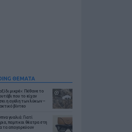
DING ΘΕΜΑΤΑ
ξίδι μικρέ»: Πέθανε το
ουτάβι που το είχαν
σει η αγέλη των λύκων –
ακτικό βίντεο
πνα γυαλιά: Γιατί
ρια, παμπ και θέατρα στη
α τα απαγορεύουν