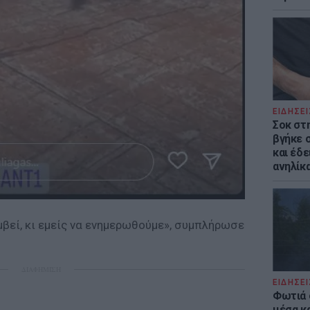
ΕΙΔΗΣΕΙ
Σοκ στ
βγήκε 
και έδε
ανηλίκα
μβεί, κι εμείς να ενημερωθούμε», συμπλήρωσε
ΔΙΑΦΗΜΙΣΗ
ΕΙΔΗΣΕΙ
Φωτιά 
μέσα κ