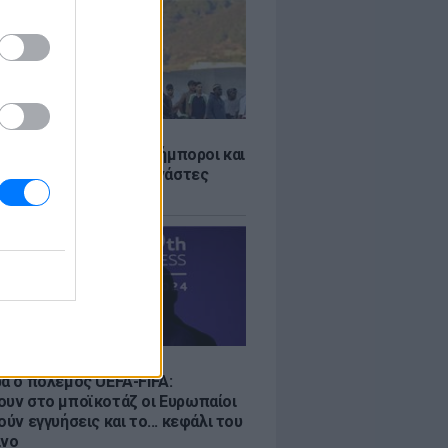
Σ
 «Οι κάτοικοι είναι ανήμποροι και
ι αγωνία» - 5.000 μετανάστες
νουν στην περιοχή
Σ
ρα ο πόλεμος UEFA-FIFA:
ουν στο μποϊκοτάζ οι Ευρωπαίοι
ούν εγγυήσεις και το... κεφάλι του
ίνο