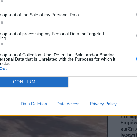
In
o opt-out of the Sale of my Personal Data.
In
to opt-out of processing my Personal Data for Targeted
ing.
ΕΙΔΗΣΕΙ
In
Θέουτα:
γεμάτο
o opt-out of Collection, Use, Retention, Sale, and/or Sharing
ersonal Data that Is Unrelated with the Purposes for which it
παραμέ
lected.
Out
CONFIRM
Data Deletion
Data Access
Privacy Policy
ΕΙΔΗΣΕΙ
Στα άκ
Επιμέν
και ζητ
Ινφαντ