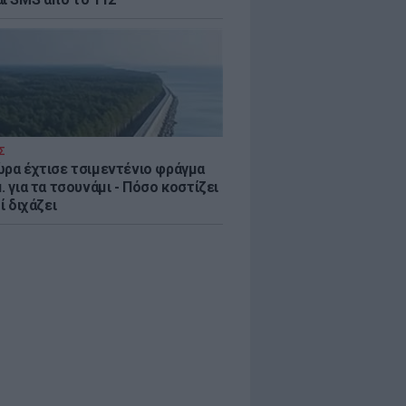
Σ
ώρα έχτισε τσιμεντένιο φράγμα
. για τα τσουνάμι - Πόσο κοστίζει
τί διχάζει