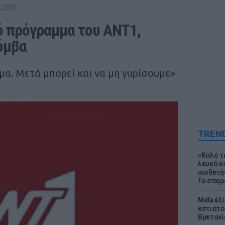
LOID
 πρόγραμμα του ΑΝΤ1, 
όμβα
μα. Μετά μπορεί και να μη γυρίσουμε»
TREN
«Καλό τα
λευκό κ
υιοθετή
Το σπαρ
Meta έξυ
εστιατό
Βρετανί