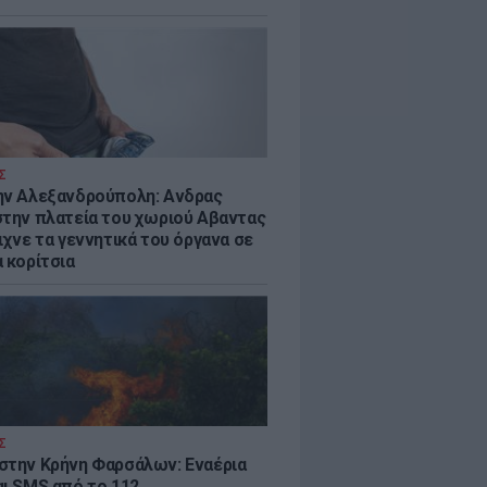
Σ
ην Αλεξανδρούπολη: Ανδρας
στην πλατεία του χωριού Αβαντας
ιχνε τα γεννητικά του όργανα σε
 κορίτσια
Σ
στην Κρήνη Φαρσάλων: Εναέρια
αι SMS από το 112