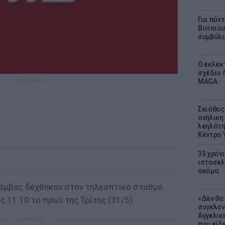
Για πάν
Βινίσιο
συμβόλα
Ο εκλεκ
σχέδιο 
ΔΙΑΦΗΜΙΣΗ
MAGA
Σκιάθος:
ανήλικη 
λεηλάτη
Κέντρο 
35 χρόν
ιστοσελ
ακόμα
βόμβας δέχθηκαν στον τηλεοπτικό σταθμό
«Δεν θα
 11:10 το πρωί της Τρίτης (31/5).
συγκλον
Αγγελική
ΔΙΑΦΗΜΙΣΗ
που είδε