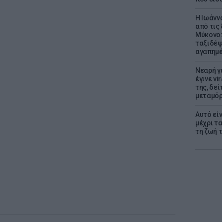
Η Ιωάνν
από τις
Μύκονο:
ταξιδέψε
αγαπημέ
Νεαρή γ
έγινε vi
της, δε
μεταμό
Αυτό εί
μέχρι τ
τη ζωή 