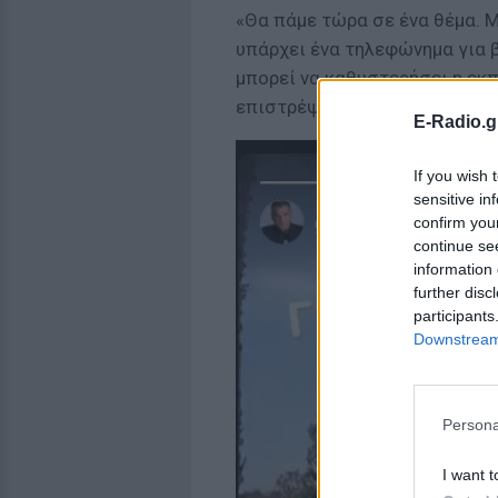
«Θα πάμε τώρα σε ένα θέμα. Με
υπάρχει ένα τηλεφώνημα για β
μπορεί να καθυστερήσει η εκπ
επιστρέψει καθόλου», είπε ο 
E-Radio.g
If you wish 
sensitive in
confirm you
continue se
information 
further disc
participants
Downstream 
Persona
I want t