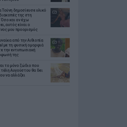
α Τούνη δημοσίευσε υλικό
 διακοπές της στη
 Όσο και αν έχω
ι, αυτός είναι ο
νος μου προορισμός
υναίκα από την Αιθιοπία
ral με τη φυσική ομορφιά
ίτε την εντυπωσιακή
ρφωσή της
ναι το μόνο ζώδιο που
α τέλη Αυγούστου θα δει
του να αλλάζει