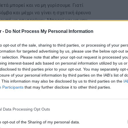
τά μπορεί και να μη γυρίσουμε. Γιατί
όμβα και μέχρι να γίνει η σχετική έρευνα
ομπή να επιστρέψει. Μπορεί και να μην
Γιώργος Λιάγκας στο «Πρωινό».
r -
Do Not Process My Personal Information
to opt-out of the sale, sharing to third parties, or processing of your per
formation for targeted advertising by us, please use the below opt-out s
r selection. Please note that after your opt-out request is processed y
eing interest-based ads based on personal information utilized by us or
disclosed to third parties prior to your opt-out. You may separately opt-
losure of your personal information by third parties on the IAB’s list of
. This information may also be disclosed by us to third parties on the
IA
Participants
that may further disclose it to other third parties.
ΕΙΔΗΣΕΙ
Συμφων
l Data Processing Opt Outs
Στην αμ
ευρώ
o opt-out of the Sharing of my personal data.