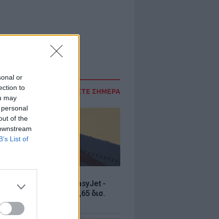
sonal or
ection to
ΔΙΑΒΑΣΤΕ ΣΗΜΕΡΑ
ou may
 personal
out of the
 downstream
B’s List of
Σ
ία εξαγοράς για την EasyJet -
ερικανική Appolo για 6,65 δισ.