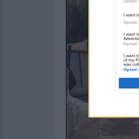
Opted 
I want t
Opted 
I want 
Advertis
Opted 
I want t
of my P
was col
Opted 