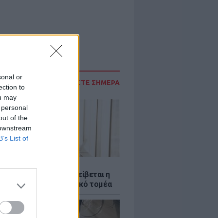
sonal or
ΔΙΑΒΑΣΤΕ ΣΗΜΕΡΑ
ection to
ou may
 personal
out of the
 downstream
B’s List of
Σ
νταύγουστος: Πώς αμείβεται η
 την αργία στον ιδιωτικό τομέα