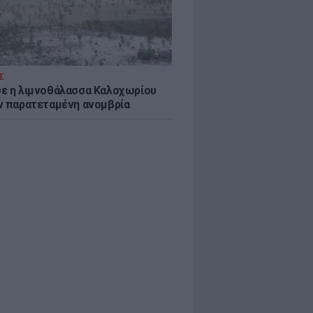
Σ
ε η λιμνοθάλασσα Καλοχωρίου
ν παρατεταμένη ανομβρία