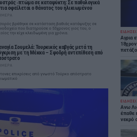
υστράς ‑πτώμα σε καταψύκτη: Σε παθολογικά
ίτια οφείλεται ο θάνατος του ηλικιωμένου
ΉΜΕΡΑ
σορός βρέθηκε σε κατάσταση βαθιάς κατάψυξης σε
νοδοχείο που διατηρούσε ο 55χρονος γιος του, ο
ΕΙΔΗΣΕΙ
οίος την είχε κλειδωμένη για χρόνια.
Αγρια 
18χρον
αναγία Σουμελά: Τουρκικός καβγάς μετά τη
πετάξο
ύγκριση με τη Μέκκα – Σφοδρή αντεπίθεση από
πόστρατο
ΉΜΕΡΑ
τονες επικρίσεις από γνωστό Τούρκο απόστρατο
ιωματικό
ΕΙΔΗΣΕΙ
Ανω Λι
έπαθε 
νεκρό 