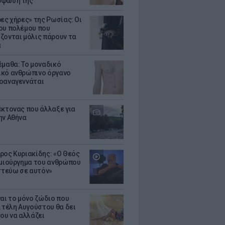
ρφωσή της
ρες χήρες» της Ρωσίας: Οι
ου πολέμου που
ζονται μόλις πάρουν τα
α
έμαθα: Το μοναδικό
κό ανθρώπινο όργανο
οαναγεννάται
έκτονας που άλλαξε για
ην Αθήνα
ρος Κυριακίδης: «Ο Θεός
ημιούργημα του ανθρώπου
ιστεύω σε αυτόν»
ναι το μόνο ζώδιο που
α τέλη Αυγούστου θα δει
του να αλλάζει