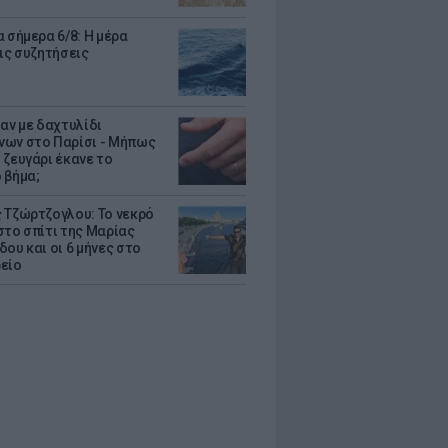
 σήμερα 6/8: Η μέρα
τις συζητήσεις
δαν με δαχτυλίδι
ων στο Παρίσι - Μήπως
 ζευγάρι έκανε το
 βήμα;
 Τζώρτζογλου: Το νεκρό
στο σπίτι της Μαρίας
ου και οι 6 μήνες στο
είο