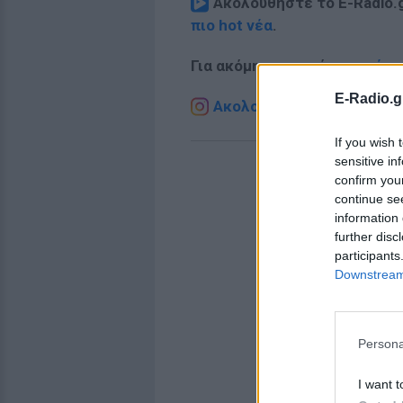
Ακολουθήστε το E-Radio.
πιο hot νέα
.
Για ακόμη περισσότερα
νέα
,
E-Radio.g
Ακολουθήστε το E-Radio.g
If you wish 
sensitive in
confirm you
continue se
information 
further disc
participants
Downstream 
Persona
I want t