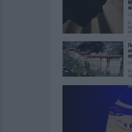
Μ
α
Σ
Η 
ξε
οπ
Π
σ
α
Σ
Έν
αξ