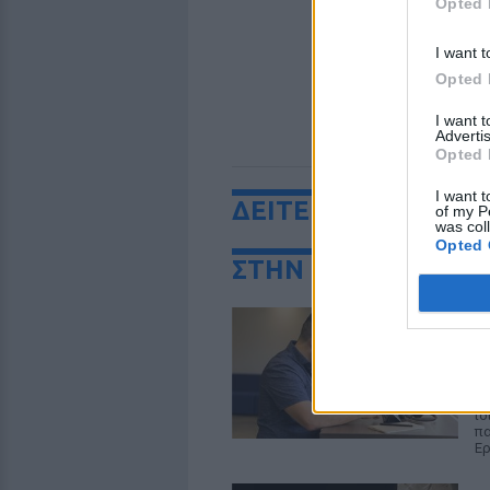
Opted 
I want t
Opted 
I want 
Advertis
Opted 
I want t
ΔΕΙΤΕ ΕΠΙΣΗΣ
of my P
was col
Opted 
ΣΤΗΝ ΙΔΙΑ ΚΑΤΗΓΟ
Δ
τ
Σ
Δι
ιδ
πα
Ε