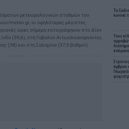
Τα ζώδια
υτόματων μετεωρολογικών σταθμών του
ευνοεί 
ών/meteo.gr, οι υψηλότερες μέγιστες
εριανές ώρες σήμερα καταγράφηκαν στο Δίον
Τους εί
 Σίνδο (39,6), στη Γαβαλού Αιτωολοακαρνανίας
αρραβών
ης (38) και στη Σαλαμίνα (37,9 βαθμοί).
διάσημο
επόμενο
ΔΙΑΦΗΜΙΣΗ
Στράτος
έμβρυο 
Γεωργιάδ
ψυχιατρ