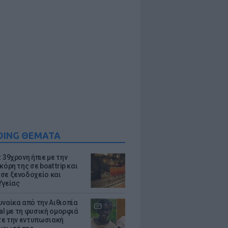
DING ΘΕΜΑΤΑ
 39χρονη ήπιε με την
κόρη της σε boat trip και
σε ξενοδοχείο και
Υγείας
υναίκα από την Αιθιοπία
ral με τη φυσική ομορφιά
ίτε την εντυπωσιακή