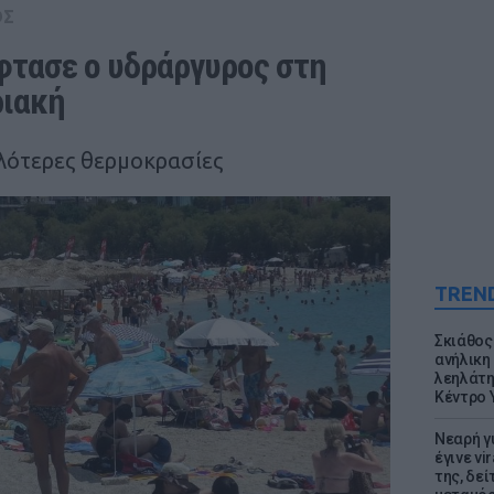
ΟΣ
φτασε ο υδράργυρος στη 
ιακή 
λότερες θερμοκρασίες
TREN
Σκιάθος:
ανήλικη 
λεηλάτη
Κέντρο 
Νεαρή γ
έγινε vi
της, δε