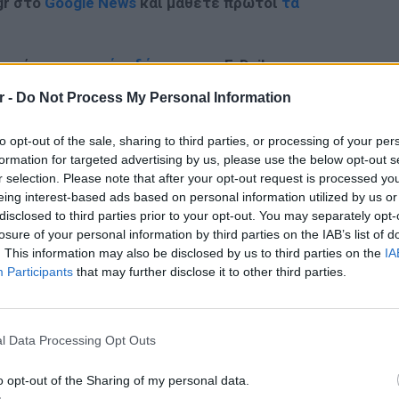
gr στο
Google News
και μάθετε πρώτοι
τα
 μπείτε στην
ροή ειδήσεων
του E-Daily.gr
r -
Do Not Process My Personal Information
r και στο Instagram
ΔΙΑΦΗΜΙΣΗ
to opt-out of the sale, sharing to third parties, or processing of your per
formation for targeted advertising by us, please use the below opt-out s
r selection. Please note that after your opt-out request is processed y
eing interest-based ads based on personal information utilized by us or
disclosed to third parties prior to your opt-out. You may separately opt-
losure of your personal information by third parties on the IAB’s list of
. This information may also be disclosed by us to third parties on the
IA
Participants
that may further disclose it to other third parties.
ΕΙΔΗΣΕΙ
Δεκαπε
εργασία
l Data Processing Opt Outs
o opt-out of the Sharing of my personal data.