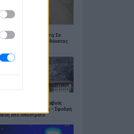
Σ
ς -πτώμα σε καταψύκτη: Σε
γικά αίτια οφείλεται ο θάνατος
ικιωμένου
Σ
α Σουμελά: Τουρκικός καβγάς
η σύγκριση με τη Μέκκα – Σφοδρή
θεση από απόστρατο