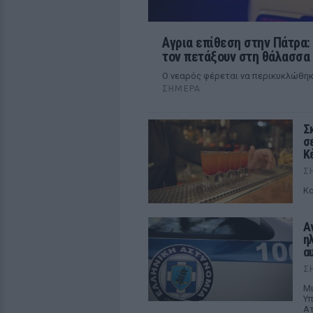
Αγρια επίθεση στην Πάτρα
τον πετάξουν στη θάλασσα
Ο νεαρός φέρεται να περικυκλώθηκ
ΣΉΜΕΡΑ
Σ
σ
Κ
Σ
Κα
Α
η
α
Σ
Μι
Υπ
Ατ