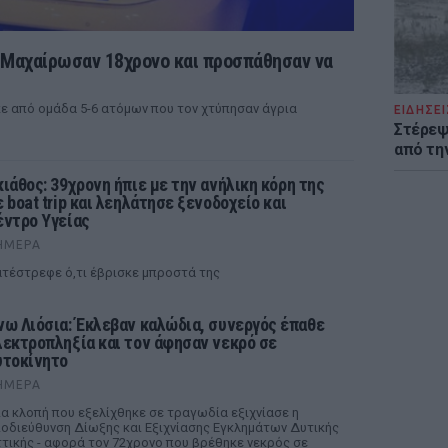
: Μαχαίρωσαν 18χρονο και προσπάθησαν να
ε από ομάδα 5-6 ατόμων που τον χτύπησαν άγρια
ΕΙΔΗΣΕΙ
Στέρεψ
από τη
κιάθος: 39χρονη ήπιε με την ανήλικη κόρη της
ε boat trip και λεηλάτησε ξενοδοχείο και
έντρο Υγείας
ΉΜΕΡΑ
τέστρεφε ό,τι έβρισκε μπροστά της
νω Λιόσια: Έκλεβαν καλώδια, συνεργός έπαθε
λεκτροπληξία και τον άφησαν νεκρό σε
υτοκίνητο
ΉΜΕΡΑ
α κλοπή που εξελίχθηκε σε τραγωδία εξιχνίασε η
οδιεύθυνση Δίωξης και Εξιχνίασης Εγκλημάτων Δυτικής
τικής - αφορά τον 72χρονο που βρέθηκε νεκρός σε