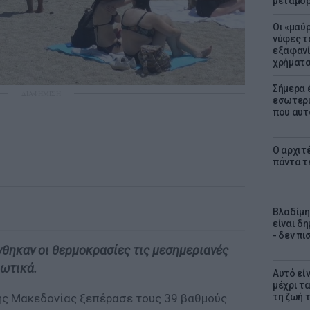
μεταμό
Οι «μαύ
νύφες τ
εξαφανί
χρήματ
Σήμερα 
ΔΙΑΦΗΜΙΣΗ
εσωτερι
που αυτ
Ο αρχιτ
πάντα τ
Βλαδίμη
είναι δ
- δεν π
θηκαν οι θερμοκρασίες τις μεσημεριανές
ρωτικά.
Αυτό εί
μέχρι τ
τη ζωή 
ης Μακεδονίας ξεπέρασε τους 39 βαθμούς