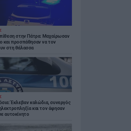
Σ
επίθεση στην Πάτρα: Μαχαίρωσαν
ο και προσπάθησαν να τον
υν στη θάλασσα
Σ
όσια: Έκλεβαν καλώδια, συνεργός
ηλεκτροπληξία και τον άφησαν
σε αυτοκίνητο