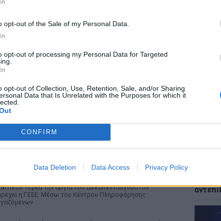
In
o opt-out of the Sale of my Personal Data.
In
ΕΙΔΗΣΕΙ
to opt-out of processing my Personal Data for Targeted
Μυστρά
ing.
παθολο
In
του ηλ
o opt-out of Collection, Use, Retention, Sale, and/or Sharing
ersonal Data that Is Unrelated with the Purposes for which it
lected.
Out
ΡΙΑ
CONFIRM
εκαπενταύγουστος: Πώς αμείβεται η εργασία
ην αργία στον ιδιωτικό τομέα
ΕΙΔΗΣΕΙ
ΉΜΕΡΑ
Data Deletion
Data Access
Privacy Policy
Παναγί
μετά τ
ευκρινίσεις για την αμοιβή των εργαζομένων του
ιωτικού τομέα την αργία του Δεκαπενταύγουστου
αντεπί
ρέχει η ΓΣΕΕ. Μέσω του Κέντρου Πληροφόρησης
ργαζόμενων