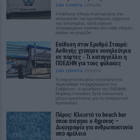
ΣΑΝ ΣΉΜΕΡΑ
ΣΉΜΕΡΑ
Ο Κώδικας Οδικής Κυκλοφορίας δεν
απαγορεύει την προσπέραση οχήματος
της αστυνομίας, αλλά ισχύουν
συγκεκριμένοι κανόνες που κάθε οδηγός
πρέπει να γνωρίζει.
Επίθεση στον Ερυθρό Σταυρό:
Ασθενής χτύπησε νοσηλεύτρια
σε πόρτες ‑ Τι καταγγέλλει η
ΠΟΕΔΗΝ για τους φύλακες
ΣΑΝ ΣΉΜΕΡΑ
ΣΉΜΕΡΑ
Το περιστατικό βίας στα Επείγοντα
σημειώθηκε τα ξημερώματα του
Σαββάτου - ο πρόεδρος της ΠΟΕΔΗΝ
Μιχάλης Γιαννάκος ζητά ουσιαστικά
μέτρα προστασίας για το νοσηλευτικό
προσωπικό
Πάρος: Κλειστό το beach bar
όπου πνίγηκε ο 4χρονος –
Δικογραφία για ανθρωποκτονία
από αμέλεια