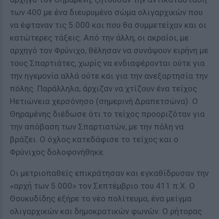
των 400 με ένα διευρυμένο σώμα ολιγαρχικών που
να έφταναν τις 5.000 και που θα συμμετείχαν και οι
κατώτερες τάξεις. Από την άλλη, οι ακραίοι, με
αρχηγό τον Φρύνιχο, θέλησαν να συνάψουν ειρήνη με
τους Σπαρτιάτες, χωρίς να ενδιαφέρονται ούτε για
την ηγεμονία αλλά ούτε και για την ανεξαρτησία την
πόλης. Παράλληλα, άρχιζαν να χτίζουν ένα τείχος
Ηετιώνεια χερσόνησο (σημερινή Δραπετσώνα). Ο
Θηραμένης διέδωσε ότι το τείχος προοριζόταν για
την απόβαση των Σπαρτιατών, με την πόλη να
βράζει. Ο όχλος κατεδάφισε το τείχος και ο
Φρύνιχος δολοφονήθηκε.
Οι μετριοπαθείς επικράτησαν και εγκαθίδρυσαν την
«αρχή των 5.000» τον Σεπτέμβριο του 411 π.Χ. Ο
Θουκυδίδης εξήρε το νέο πολίτευμα, ένα μείγμα
ολιγαρχικών και δημοκρατικών φωνών. Ο ρήτορας