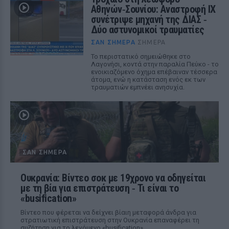
Αθηνών‑Σουνίου: Αναστροφή ΙΧ
συνέτριψε μηχανή της ΔΙΑΣ ‑
Δύο αστυνομικοί τραυματίες
ΣΑΝ ΣΉΜΕΡΑ
ΣΉΜΕΡΑ
Το περιστατικό σημειώθηκε στο
Λαγονήσι, κοντά στην παραλία Πεύκο - το
ενοικιαζόμενο όχημα επέβαιναν τέσσερα
άτομα, ενώ η κατάσταση ενός εκ των
τραυματιών εμπνέει ανησυχία.
ΣΑΝ ΣΉΜΕΡΑ
Ουκρανία: Βίντεο σοκ με 19χρονο να οδηγείται
με τη βία για επιστράτευση ‑ Τι είναι το
«busification»
Βίντεο που φέρεται να δείχνει βίαιη μεταφορά άνδρα για
στρατιωτική επιστράτευση στην Ουκρανία επαναφέρει τη
συζήτηση για το λεγόμενο «busification».