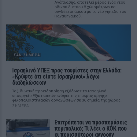
Ανάπλασης, αποτελεί μέρος ενός νέου
οδικού δικτύου 8 χιλιομέτρων και
συνδέεται άμεσα με το νέο γήπεδο του
Παναθηναϊκού.
ΣΑΝ ΣΉΜΕΡΑ
Ισραηλινό ΥΠΕΞ προς τουρίστες στην Ελλάδα:
«Κρύψτε ότι είστε Ισραηλινοί» λόγω
διαδηλώσεων
Ταξιδιωτική προειδοποίηση εξέδωσε το ισραηλινό
υπουργείο Εξωτερικών ενόψει της «ημέρας οργής»
φιλοπαλαιστινιακών οργανώσεων σε 36 σημεία της χώρας.
ΣΉΜΕΡΑ
Επιτρέπεται να προσπεράσεις
περιπολικό; Τι λέει ο ΚΟΚ που
οι περισσότεροι αγνοούν