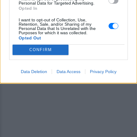
Personal Data for Targeted Advertising.
Opted In
I want to opt-out of Collection, Use,
Retention, Sale, and/or Sharing of my
Ακολουθήστε το E-Radio.gr στο
Google News
Personal Data that Is Unrelated with the
Purposes for which it was collected.
και μάθετε πρώτοι
τα πιο hot νέα
.
Opted Out
Εσύ μπήκες στο E-Daily.gr; Τα νέα της ημέρας
CONFIRM
και ότι σου κάνει κλικ!
Ακολουθήστε το E-Radio.gr και στο Instagram
Data Deletion
Data Access
Privacy Policy
ΔΙΑΦΗΜΙΣΗ