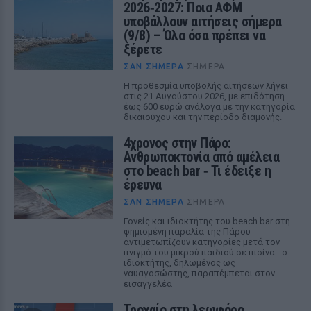
2026‑2027: Ποια ΑΦΜ
υποβάλλουν αιτήσεις σήμερα
(9/8) – Όλα όσα πρέπει να
ξέρετε
ΣΑΝ ΣΉΜΕΡΑ
ΣΉΜΕΡΑ
Η προθεσμία υποβολής αιτήσεων λήγει
στις 21 Αυγούστου 2026, με επιδότηση
έως 600 ευρώ ανάλογα με την κατηγορία
δικαιούχου και την περίοδο διαμονής.
4χρονος στην Πάρο:
Ανθρωποκτονία από αμέλεια
στο beach bar ‑ Τι έδειξε η
έρευνα
ΣΑΝ ΣΉΜΕΡΑ
ΣΉΜΕΡΑ
Γονείς και ιδιοκτήτης του beach bar στη
φημισμένη παραλία της Πάρου
αντιμετωπίζουν κατηγορίες μετά τον
πνιγμό του μικρού παιδιού σε πισίνα - ο
ιδιοκτήτης, δηλωμένος ως
ναυαγοσώστης, παραπέμπεται στον
εισαγγελέα
Τροχαίο στη λεωφόρο