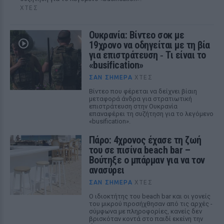
ΧΤΕΣ
Ουκρανία: Βίντεο σοκ με
19χρονο να οδηγείται με τη βία
για επιστράτευση ‑ Τι είναι το
«busification»
ΣΑΝ ΣΉΜΕΡΑ
ΧΤΕΣ
Βίντεο που φέρεται να δείχνει βίαιη
μεταφορά άνδρα για στρατιωτική
επιστράτευση στην Ουκρανία
επαναφέρει τη συζήτηση για το λεγόμενο
«busification».
Πάρο: 4χρονος έχασε τη ζωή
του σε πισίνα beach bar –
Βούτηξε ο μπάρμαν για να τον
ανασύρει
ΣΑΝ ΣΉΜΕΡΑ
ΧΤΕΣ
Ο ιδιοκτήτης του beach bar και οι γονείς
του μικρού προσήχθησαν από τις αρχές -
σύμφωνα με πληροφορίες, κανείς δεν
βρισκόταν κοντά στο παιδί εκείνη την