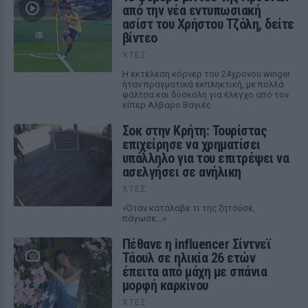
από την νέα εντυπωσιακή
ασίστ του Χρήστου Τζόλη, δείτε
βίντεο
ΧΤΕΣ
Η εκτέλεση κόρνερ του 24χρονου winger
ήταν πραγματικά εκπληκτική, με πολλά
φάλτσα και δύσκολη για έλεγχο από τον
κίπερ Αλβαρο Βαγιές
Σοκ στην Κρήτη: Τουρίστας
επιχείρησε να χρηματίσει
υπάλληλο για του επιτρέψει να
ασελγήσει σε ανήλικη
ΧΤΕΣ
«Όταν κατάλαβε τι της ζητούσε,
πάγωσε...»
Πέθανε η influencer Σίντνεϊ
Τάουλ σε ηλικία 26 ετών
έπειτα από μάχη με σπάνια
μορφή καρκίνου
ΧΤΕΣ