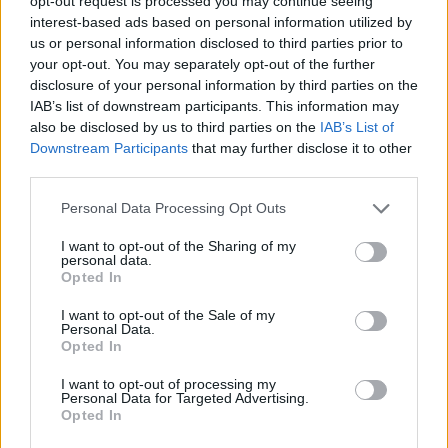
opt-out request is processed you may continue seeing
ΧΤΕΣ
interest-based ads based on personal information utilized by
us or personal information disclosed to third parties prior to
Η Jamie Lee Komoroski, με αλκοόλ
τριπλάσιο του νόμιμου ορίου, έπεσε
your opt-out. You may separately opt-out of the further
πάνω στο golf cart των νεόνυμφων στο
disclosure of your personal information by third parties on the
Folly Beach - τώρα νέο υλικό από το
IAB’s list of downstream participants. This information may
αστυνομικό τμήμα αποκαλύπτει τη
συμπεριφορά της λίγο μετά τη μοιραία
also be disclosed by us to third parties on the
IAB’s List of
σύγκρουση
Downstream Participants
that may further disclose it to other
third parties.
Τροχαίο στις Σέρρες: «Έχασα τη
γυναίκα και το παιδί μου, τα
Personal Data Processing Opt Outs
έχασα όλα» ‑ Ο πόνος του
πατέρα
I want to opt-out of the Sharing of my
ΧΤΕΣ
personal data.
Opted In
Μητέρα 43 ετών και ο 21χρονος γιος της
σκοτώθηκαν σε μετωπική σύγκρουση με
I want to opt-out of the Sale of my
φορτηγό στην επαρχιακή οδό Αμφίπολης
Personal Data.
– Δράμας, κοντά στην Παλαιοκώμη.
Opted In
Καταδίωξη στο κέντρο της
I want to opt-out of processing my
Θεσσαλονίκης: Έσπασαν το
Personal Data for Targeted Advertising.
τζάμι του οδηγού – «Μην κάνεις
Opted In
μ@@@», του φώναζαν