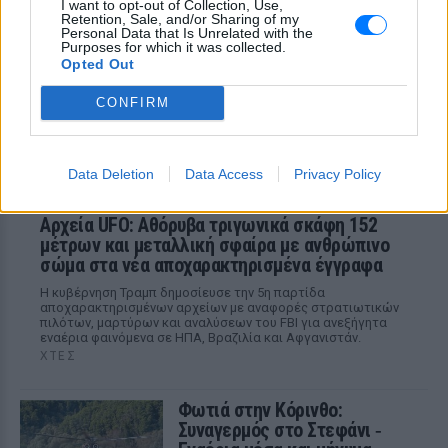
I want to opt-out of Collection, Use,
ΧΤΕΣ
Retention, Sale, and/or Sharing of my
Personal Data that Is Unrelated with the
Εξαιτίας των υψηλών ταχυτήτων το
Purposes for which it was collected.
λευκό όχημα έχασε τον έλεγχο και
καρφώθηκε πάνω σε κολονάκια.
Opted Out
CONFIRM
Data Deletion
Data Access
Privacy Policy
Αρχεία UFO: Αθόρυβα τριγωνικά σκάφη 152
μέτρων και μεταλλική σφαίρα με ανθρώπινο
σώμα στα νέα αποχαρακτηρισμένα έγγραφα
Η κυβέρνηση Τραμπ δημοσίευσε την 5η παρτίδα
αποχαρακτηρισμένων αρχείων με αναφορές στρατιωτικών
πιλότων, μαρτύρων και αναλύσεων του FBI για ανεξήγητα
εναέρια φαινόμενα σε ΗΠΑ, Βραζιλία και Αφγανιστάν.
ΧΤΕΣ
Φωτιά στην Κόρινθο:
Συναγερμός στο Στεφάνι ‑