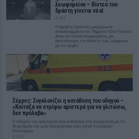
λεωφορείου – Βίντεο του
δράστη γίνεται viral
ΧΤΕΣ
Ο έφηβος δράστης μαχαίρωσε
επανειλημμένα τον 78χρονο Τζον Γουέσλι
Αλεν σε στάση λεωφορείου, με
αποτέλεσμα τον θάνατό του, σύμφωνα
με τις αρχές
Σέρρες: Συγκλονίζει η κατάθεση του οδηγού –
«Κοίταξα να στρίψω αριστερά για να γλιτώσω,
δεν πρόλαβα»
Ο οδηγός του φορτηγού που ενεπλάκη στη σύγκρουση με το
ΙΧ μητέρας και γιου περιέγραψε πώς έγινε το μοιραίο
δυστύχημα.
ΧΤΕΣ