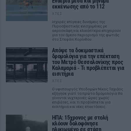
Εναέρια μέσα και μήνυμα
εκκένωσης από το 112
ΧΤΕΣ
Ισχυρές επίγειες δυνάμεις της
Πυροσβεστικής ενισχυμένες με
αεροσκάφη και ελικόπτερα επιχειρούν
για τον άμεσο περιορισμό της φωτιάς
στο Στεφάνι Κορίνθου.
Απόψε τα δοκιμαστικά
δρομολόγια για την επέκταση
του Μετρό Θεσσαλονίκης προς
Καλαμαριά ‑ Τι προβλέπεται για
εισιτήρια
ΧΤΕΣ
Ο υφυπουργός Υποδομών Νίκος Ταχιάος
εξήγησε γιατί τα πρώτα δρομολόγια θα
γίνονται νυχτερινές ώρες χωρίς
επιβάτες, και τι προβλέπεται για
εισιτήρια και νέες επεκτάσεις.
ΗΠΑ: 15χρονος με στολή
κλόουν δολοφόνησε
ηλικιωμένο σε στάση