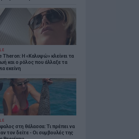
LE
e Theron: Η «Καλυψώ» κλείνει τα
ζωή και ο ρόλος που άλλαξε τα
ια εκείνη
LE
φαλος στη θάλασσα: Τι πρέπει να
αν τον δείτε - Οι συμβουλές της
ς Βερνίκου