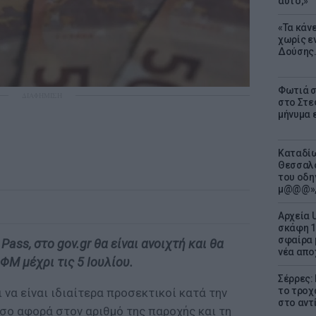
αυτό;»
«Τα κάν
χωρίς ε
Δούσης.
Φωτιά σ
ΔΙΑΦΗΜΙΣΗ
στο Στεφ
μήνυμα 
Καταδίω
Θεσσαλο
του οδη
μ@@@»,
Αρχεία 
σκάφη 1
σφαίρα 
ass, στο gov.gr θα είναι ανοιχτή και θα
νέα απο
ΑΦΜ μέχρι τις 5 Ιουλίου.
Σέρρες:
το τροχ
 να είναι ιδιαίτερα προσεκτικοί κατά την
στο αντ
σο αφορά στον αριθμό της παροχής και τη