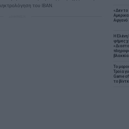
ληκτρολόγηση του IBAN.
«Δεν το 
Αμερικα
ΔΙΑΦΗΜΙΣΗ
Αφγανό 
Η Ελένη
φήμες χ
«Διαστα
πληροφο
βλακεία
Το μαρο
Τροία γι
Game of 
το βίντε