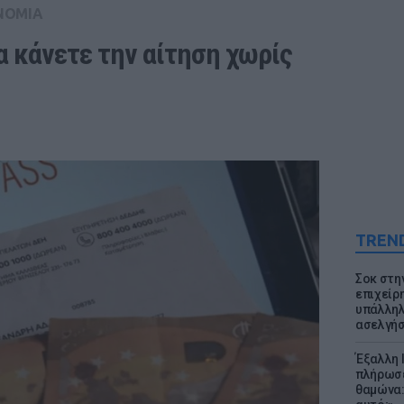
ΝΟΜΙΑ
 κάνετε την αίτηση χωρίς 
TREN
Σοκ στη
επιχείρ
υπάλληλ
ασελγήσ
Έξαλλη 
πλήρωσε
θαμώνα: