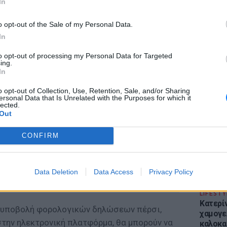
In
o opt-out of the Sale of my Personal Data.
In
to opt-out of processing my Personal Data for Targeted
ing.
ΕΙΔΗΣΕΙ
In
Απόψε 
την επ
o opt-out of Collection, Use, Retention, Sale, and/or Sharing
ersonal Data that Is Unrelated with the Purposes for which it
προς Κα
lected.
εισιτήρ
Out
CONFIRM
Data Deletion
Data Access
Privacy Policy
LIFESTY
Κατερί
ν υποβολή φορολογικών δηλώσεων πέρσι,
χαμογε
στην ηλεκτρονική πλατφόρμα, θα μπορούν να
καλοκα