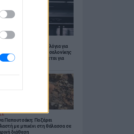
Σ
τα δοκιμαστικά δρομολόγια για
έκταση του Μετρό Θεσσαλονίκης
λαμαριά - Τι προβλέπεται για
ια
LE
να Παπουτσάκη: Ποζάρει
λαστή με μπικίνι στη θάλασσα σε
ιρινή διάθεση