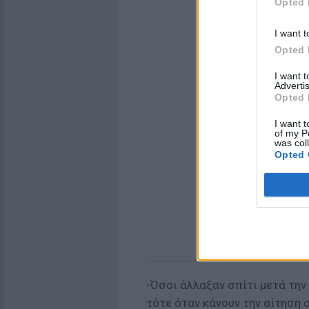
Opted 
I want t
Opted 
I want 
Advertis
Opted 
I want t
of my P
was col
Opted 
-Όσοι άλλαξαν σπίτι μετά τη
τότε όταν κάνουν την αίτηση 