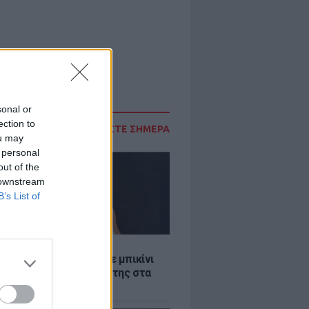
sonal or
ection to
ΔΙΑΒΑΣΤΕ ΣΗΜΕΡΑ
ou may
 personal
out of the
 downstream
B’s List of
LE
άνα Στεφανίδου φόρεσε μπικίνι
τυπωσίασε με το κορμί της στα
λανα νερά του Ιονίου