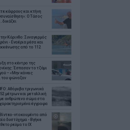
ετε κάφρους και κτήνη
νσυναίσθηση»: Ο Τάσος
..δικάζει
την Κόρινθο: Συναγερμός
άνι - Εναέρια μέσα και
εκκένωσης από το 112
ξη στο κέντρο της
νίκης: Έσπασαν το τζάμι
γού – «Μην κάνεις
 του φώναζαν
UFO: Αθόρυβα τριγωνικά
52 μέτρων και μεταλλική
με ανθρώπινο σώμα στα
χαρακτηρισμένα έγγραφα
 Βίντεο-ντοκουμέντο από
αίο δυστύχημα - Βγήκε
ίθετο ρεύμα το ΙΧ