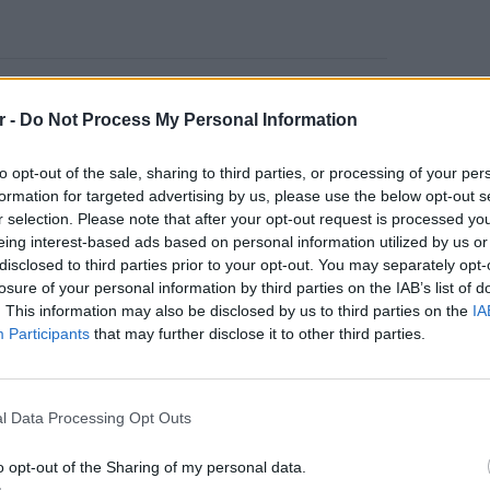
να είναι ιδιαίτερα προσεκτικοί, αφενός men
r -
Do Not Process My Personal Information
ηνίες και αφετέρου να συμπληρώσουν με
αι τη βοήθεια του λογιστή τους, έτσι ώστε να
to opt-out of the sale, sharing to third parties, or processing of your per
υν την επιδότηση που προβλέπεται για το
formation for targeted advertising by us, please use the below opt-out s
r selection. Please note that after your opt-out request is processed y
eing interest-based ads based on personal information utilized by us or
οι ενδιαφερόμενοι στην αίτηση
disclosed to third parties prior to your opt-out. You may separately opt-
losure of your personal information by third parties on the IAB’s list of
 μόνο στην πρώτη κατοικία.
. This information may also be disclosed by us to third parties on the
IA
Participants
that may further disclose it to other third parties.
πίδομα, εφόσον δηλώσουν ως πρώτη κατοικία
LIFESTY
Η Τατι
l Data Processing Opt Outs
ΔΙΑΦΗΜΙΣΗ
και εν
καταγά
o opt-out of the Sharing of my personal data.