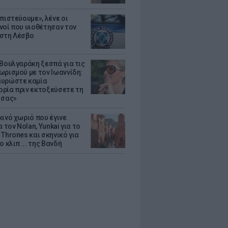
πιστεύουμε», λένε οι
νοί που υιοθέτησαν τον
στη Λέσβο
 Βουλγαράκη ξεσπά για τις
ωρισμού με τον Ιωαννίδη:
υρώστε καμία
ρία πριν εκτοξεύσετε τη
 σας»
κινό χωριό που έγινε
α τον Nolan, Yunkai για το
Thrones και σκηνικό για
ο κλιπ ... της Βανδή