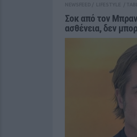
NEWSFEED
/
LIFESTYLE
/
TAB
Σοκ από τον Μπραν
ασθένεια, δεν μπ