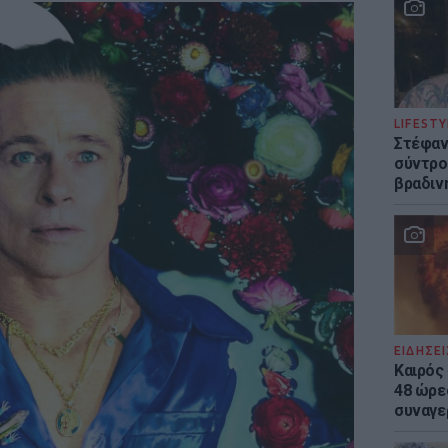
LIFESTY
Στέφαν
σύντρο
βραδιν
ΕΙΔΗΣΕΙ
Καιρός 
48 ώρε
συναγε