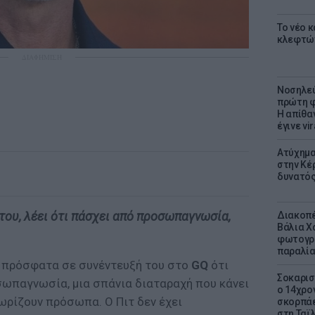
Το νέο 
κλεφτώ
ΔΙΑΦΗΜΙΣΗ
Νοσηλεύ
πρώτη φ
Η απίθα
έγινε vir
Ατύχημα 
στην Κέ
δυνατό
του, λέει ότι πάσχει από προσωπαγνωσία,
Διακοπέ
Βάλια Χ
φωτογρα
παραλί
πρόσφατα σε συνέντευξή του στο
GQ
ότι
Σοκαρισ
σωπαγνωσία, μια σπάνια διαταραχή που κάνει
ο 14χρον
ωρίζουν πρόσωπα. Ο Πιτ δεν έχει
σκορπάε
στη Ταϊ