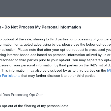
στην πρόσφατη συνέντευξή του αναφερόμενος
r -
Do Not Process My Personal Information
εύει ότι πάσχει, υποστήριξε ότι ανησυχεί
ύν απόμακρο, απρόσιτο ή εγωκεντρικό,
to opt-out of the sale, sharing to third parties, or processing of your per
νωρίσει πρόσωπα, με συνέπεια να
formation for targeted advertising by us, please use the below opt-out s
r selection. Please note that after your opt-out request is processed y
ώπους που συνάντησε είτε καιρό πριν, είτε
eing interest-based ads based on personal information utilized by us or
disclosed to third parties prior to your opt-out. You may separately opt-
losure of your personal information by third parties on the IAB’s list of
ω να γνωρίσω και κάποιον άλλο που να
. This information may also be disclosed by us to third parties on the
IA
 είπε στην Ottessa Moshfegh όταν εκείνη
Participants
that may further disclose it to other third parties.
πιστεύει ότι έχει ακριβώς την ίδια πάθηση.
ΕΙΔΗΣΕΙ
Ιστορι
αι εκ γεννετής και επηρεάζει τους
μπελού
l Data Processing Opt Outs
 μέρος της ζωής τους, σύμφωνα με το NHS.
o opt-out of the Sharing of my personal data.
ΔΙΑΦΗΜΙΣΗ