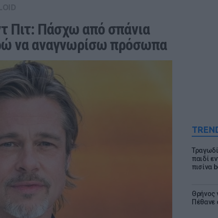
LOID
τ Πιτ: Πάσχω από σπάνια 
ορώ να αναγνωρίσω πρόσωπα
TREN
Τραγωδί
παιδί ε
πισίνα b
Θρήνος γ
Πέθανε 