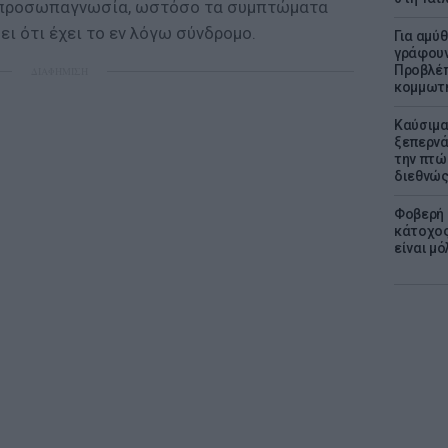
ε προσωπαγνωσία, ωστόσο τα συμπτώματα
ει ότι έχει το εν λόγω σύνδρομο.
Για αμύ
γράφουν
Προβλέπ
ΔΙΑΦΗΜΙΣΗ
κομμωτήρ
Καύσιμα
ξεπερνά
την πτώ
διεθνώ
Φοβερή 
κάτοχος
είναι μό