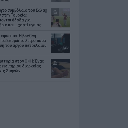
θητο συμβόλαιο του Σαλάχ
 στην Τουρκία:
ονται έξοδα για
ια και... χαρτί υγείας
 «φωτιά»: Η βενζίνη
 τα 2 ευρώ το λίτρο παρά
ση του αργού πετρελαίου
ς
ιστορία στον ΟΦΗ: Ένας
 εισιτηρίου διαρκείας
λις 2 μηνών