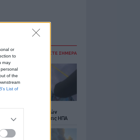
sonal or
ΔΙΑΒΑΣΤΕ ΣΗΜΕΡΑ
ection to
ou may
 personal
out of the
 downstream
B’s List of
Σ
κή μεταφορά 30 φαλαινών
γκα από τον Καναδά στις ΗΠΑ