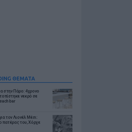
DING ΘΕΜΑΤΑ
α στην Πάρο: 4χρονο
ντοπίστηκε νεκρό σε
each bar
ια τον Λιονέλ Μέσι:
ο πατέρας του, Χόρχε