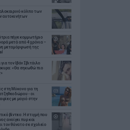
καλοκαιρινό κόλπο των
ν αυτοκινήτων
τρια πήγε κομμωτήριο
ορά μετά από 4 χρόνια –
νη μεταμόρφωσή της
al
για τον Ιβάν Σβιτάιλο
ρκυρα: «Θα σηκωθώ πιο
ς»
ς στη Μύκονο για τη
ατζηθεοδώρου - οι
φίες με μαγιό στην
α
τικό βίντεο: Η στιγμή που
ος ανοίγει πυρ και
ι τον θάνατο σε σχολείο
λάνδη