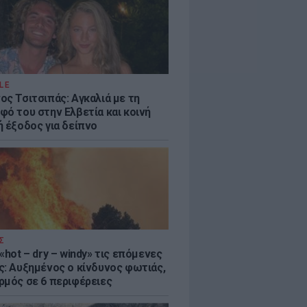
LE
ος Τσιτσιπάς: Αγκαλιά με τη
φό του στην Ελβετία και κοινή
ή έξοδος για δείπνο
Σ
«hot – dry – windy» τις επόμενες
ς: Αυξημένος ο κίνδυνος φωτιάς,
ρμός σε 6 περιφέρειες