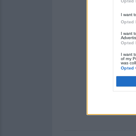
Opted 
I want t
Opted 
I want 
Advertis
Opted 
I want t
of my P
was col
Opted 