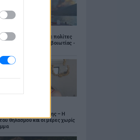
Σ
Πυροσβεστική διέσωσε πολίτες
γάλη φωτιά της Αττικοβοιωτίας -
νιστικά βίντεο
LE
να Σιαμπάνη ανέβασε
αφίες με τους γιους της – Η
 του θηλασμού και οι μέρες χωρίς
αμμα