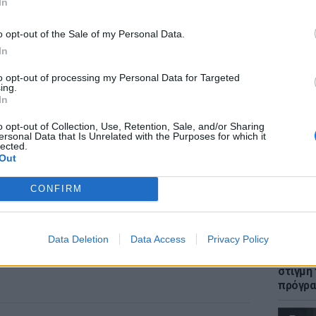
In
o opt-out of the Sale of my Personal Data.
In
ΕΙΔΗΣΕΙ
to opt-out of processing my Personal Data for Targeted
Πώς η 
ing.
στη με
In
Συγκλο
o opt-out of Collection, Use, Retention, Sale, and/or Sharing
ersonal Data that Is Unrelated with the Purposes for which it
lected.
Out
CONFIRM
LIFESTY
Data Deletion
Data Access
Privacy Policy
H Ιωάν
φωτογρ
στιγμή
πρόγρ