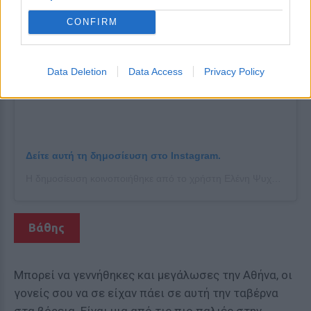
CONFIRM
Data Deletion
Data Access
Privacy Policy
Δείτε αυτή τη δημοσίευση στο Instagram.
Η δημοσίευση κοινοποιήθηκε από το χρήστη Ελένη Ψυχούλη (@elenipsyhouli)
Βάθης
Μπορεί να γεννήθηκες και μεγάλωσες την Αθήνα, οι
γονείς σου να σε είχαν πάει σε αυτή την ταβέρνα
στα βόρεια. Είναι μια από τις πιο παλιές στην