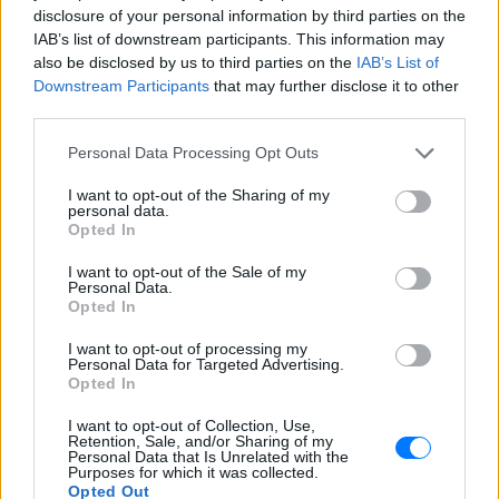
disclosure of your personal information by third parties on the
μαγαζί. Είναι το μέρος που γεμίζει με ντόπιο κόσμο
IAB’s list of downstream participants. This information may
τις Κυριακές και όχι μόνο. Ένα φανταστικό
also be disclosed by us to third parties on the
IAB’s List of
λουκάνικό από αγριογούρουνο και ζουμερά
Downstream Participants
that may further disclose it to other
καλοψημένα χοιρινά φιλετάκια σε περιμένουν για να
third parties.
περάσεις γεμάτες γεύση καλοκαιρινές βραδιές,
Personal Data Processing Opt Outs
συντροφιά με επιλεγμένα κρασιά!
I want to opt-out of the Sharing of my
personal data.
Φρόντισε να έχεις κάνει μια κράτηση αν θες να
Opted In
βρεις έξω τραπεζάκι. Τα λιγοστά τραπέζια
γεμίζουν γρήγορα μιας και όλοι θέλουν να γευτούν
I want to opt-out of the Sale of my
Personal Data.
υπέροχες γεύσεις κάτω από τον παχύ ίσκιο το
Opted In
μεσημέρι και μαζί με δροσερό αεράκι τα
I want to opt-out of processing my
καλοκαιρινά βράδια!
Personal Data for Targeted Advertising.
Opted In
Αιγινήτου 32, Ιλίσια
I want to opt-out of Collection, Use,
Retention, Sale, and/or Sharing of my
Personal Data that Is Unrelated with the
Purposes for which it was collected.
Opted Out