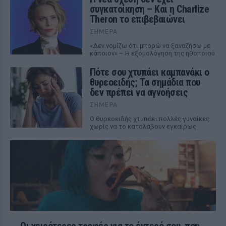
συγκατοίκηση – Και η Charlize
Theron το επιβεβαιώνει
ΣΉΜΕΡΑ
«Δεν νομίζω ότι μπορώ να ξαναζήσω με
κάποιον» – Η εξομολόγηση της ηθοποιού
Πότε σου χτυπάει καμπανάκι ο
θυρεοειδής; Τα σημάδια που
δεν πρέπει να αγνοήσεις
ΣΉΜΕΡΑ
Ο θυρεοειδής χτυπάει πολλές γυναίκες
χωρίς να το καταλάβουν εγκαίρως