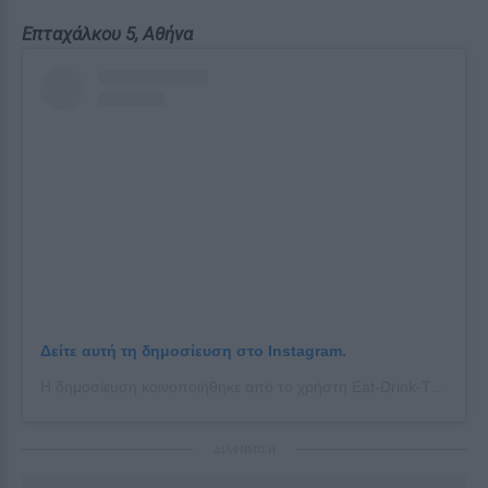
Επταχάλκου 5, Αθήνα
Δείτε αυτή τη δημοσίευση στο Instagram.
Η δημοσίευση κοινοποιήθηκε από το χρήστη Eat-Drink-Travel w Apollonia🇬🇷 (@allthingsapple___)
ΔΙΑΦΗΜΙΣΗ