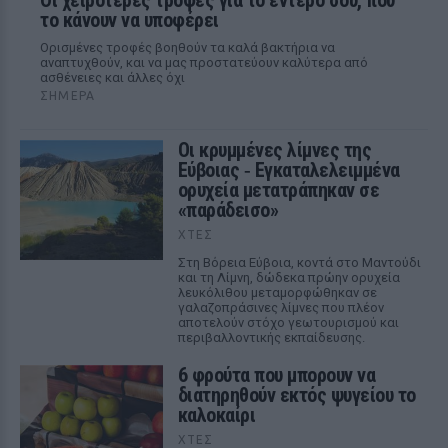
Οι χειρότερες τροφές για το έντερό σου, που
το κάνουν να υποφέρει
Ορισμένες τροφές βοηθούν τα καλά βακτήρια να
αναπτυχθούν, και να μας προστατεύουν καλύτερα από
ασθένειες και άλλες όχι
ΣΉΜΕΡΑ
Οι κρυμμένες λίμνες της
Εύβοιας ‑ Εγκαταλελειμμένα
ορυχεία μετατράπηκαν σε
«παράδεισο»
ΧΤΕΣ
Στη Βόρεια Εύβοια, κοντά στο Μαντούδι
και τη Λίμνη, δώδεκα πρώην ορυχεία
λευκόλιθου μεταμορφώθηκαν σε
γαλαζοπράσινες λίμνες που πλέον
αποτελούν στόχο γεωτουρισμού και
περιβαλλοντικής εκπαίδευσης.
6 φρούτα που μπορουν να
διατηρηθούν εκτός ψυγείου το
καλοκαίρι
ΧΤΕΣ