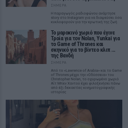
ΣΉΜΕΡΑ
Η παραγωγός ραδιοφώνου ανάρτησε
story στο Instagram για να διαψεύσει όσα
κυκλοφορούν για την ερωτική της ζωή
Το μαροκινό χωριό που έγινε
Τροία για τον Nolan, Yunkai για
το Game of Thrones και
σκηνικό για το βίντεο κλιπ ...
της Βανδή
ΣΉΜΕΡΑ
Από το «Lawrence of Arabia» και το Game
of Thrones μέχρι την «Οδύσσεια» του
Christopher Nolan, το οχυρωμένο χωριό
Αΐτ Μπεν Χαντού έχει φιλοξενήσει πάνω
από έξι δεκαετίες κινηματογραφικής
ιστορίας