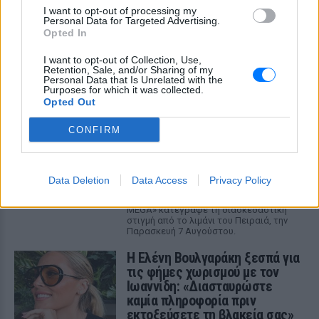
I want to opt-out of processing my
Personal Data for Targeted Advertising.
Opted In
ΔΕΙΤΕ ΕΠΙΣΗΣ
I want to opt-out of Collection, Use,
Retention, Sale, and/or Sharing of my
Personal Data that Is Unrelated with the
ΣΤΗΝ ΙΔΙΑ ΚΑΤΗΓΟΡΙΑ
Purposes for which it was collected.
Opted Out
Νεαρός στο λιμάνι του Πειραιά:
CONFIRM
«Πάω διακοπές έναν μήνα» ‑ Η
απίθανη ατάκα στην κάμερα του
MEGA
Data Deletion
ΣΉΜΕΡΑ
Data Access
Privacy Policy
Η κάμερα της εκπομπής «Κοινωνία Ώρα
MEGA» κατέγραψε τη διασκεδαστική
στιγμή από το λιμάνι του Πειραιά, την
Παρασκευή 7 Αυγούστου.
Η Ελένη Βουλγαράκη ξεσπά για
τις φήμες χωρισμού με τον
Ιωαννίδη: «Διασταυρώστε
καμία πληροφορία πριν
εκτοξεύσετε τη βλακεία σας»