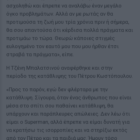
ασχοληθώ και έπρεπε να αναλάβω έναν μεγάλο
όγκο προβλημάτων. Αλλά αν με ρωτάς αν θα
προτιμούσα τη ζωή μου τρία χρόνια πριν ή σήμερα,
θα σου απαντούσα ότι κέρδισα πολλά πράγματα και
προτιμάω το τώρα. Θεωρώ κάποιες στιγμές
ευλογημένο τον εαυτό μου που μου ήρθαν έτσι
στραβά τα πράγματα», είπε.
Η Τζένη Μπαλατσινού αναφέρθηκε και στην
περίοδο της κατάθλιψης του Πέτρου Κωστόπουλου.
«Προς το παρόν, εγώ δεν φλέρταρα με την
κατάθλιψη. Σίγουρα, όταν ένας άνθρωπος που είναι
μέσα στο σπίτι σου παθαίνει κατάθλιψη, θα
υπάρχουν και παράπλευρες απώλειες. Δεν λέω ότι
είμαι ο Superman, αλλά έπρεπε να είμαι δυνατή για
να κρατήσω τις ισορροπίες και να στηρίξω εκτός
από τον Πέτρο και τα παιδιά μας. Ήμουν τόσο