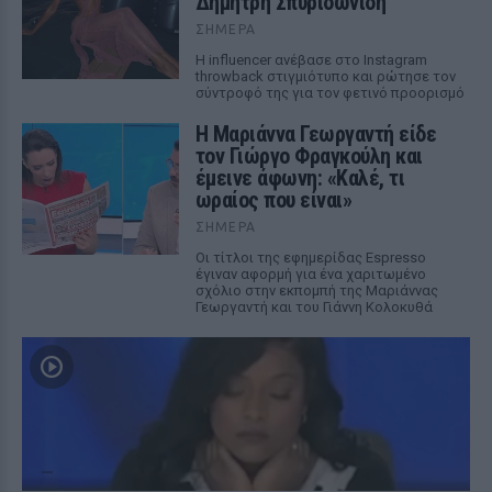
Δημήτρη Σπυριδωνίδη
ΣΉΜΕΡΑ
Η influencer ανέβασε στο Instagram
throwback στιγμιότυπο και ρώτησε τον
σύντροφό της για τον φετινό προορισμό
Η Μαριάννα Γεωργαντή είδε
τον Γιώργο Φραγκούλη και
έμεινε άφωνη: «Καλέ, τι
ωραίος που είναι»
ΣΉΜΕΡΑ
Οι τίτλοι της εφημερίδας Espresso
έγιναν αφορμή για ένα χαριτωμένο
σχόλιο στην εκπομπή της Μαριάννας
Γεωργαντή και του Γιάννη Κολοκυθά