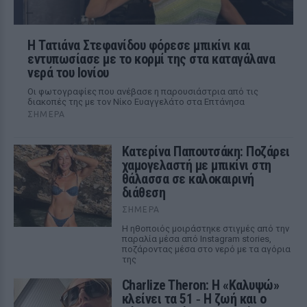
Η Τατιάνα Στεφανίδου φόρεσε μπικίνι και
εντυπωσίασε με το κορμί της στα καταγάλανα
νερά του Ιονίου
Οι φωτογραφίες που ανέβασε η παρουσιάστρια από τις
διακοπές της με τον Νίκο Ευαγγελάτο στα Επτάνησα
ΣΉΜΕΡΑ
Κατερίνα Παπουτσάκη: Ποζάρει
χαμογελαστή με μπικίνι στη
θάλασσα σε καλοκαιρινή
διάθεση
ΣΉΜΕΡΑ
Η ηθοποιός μοιράστηκε στιγμές από την
παραλία μέσα από Instagram stories,
ποζάροντας μέσα στο νερό με τα αγόρια
της
Charlize Theron: Η «Καλυψώ»
κλείνει τα 51 ‑ H ζωή και ο