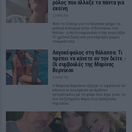
ρόλος που άλλαξε τα πάντα για
εκείνη
ΣΉΜΕΡΑ
Από το Όσκαρ για το Monster μέχρι τη
μυθική Καλυψώ στην «Οδύσσεια» του
Νόλαν - η Νοτιοαφρικανή σταρ γιορτάζει
51 χρόνια ζωής και μια καριέρα χωρίς
στερεότυπα.
Λαγοκέφαλος στη θάλασσα: Τι
πρέπει να κάνετε αν τον δείτε ‑
Οι συμβουλές της Μαρίνας
Βερνίκου
ΣΉΜΕΡΑ
Η Μαρίνα Βερνίκου εξηγεί τι οφείλουν να
κάνουν οι λουόμενοι αν έρθουν
αντιμέτωποι με το ψάρι που έχει γίνει το
πιο συζητημένο θέμα στις ελληνικές
παραλίες