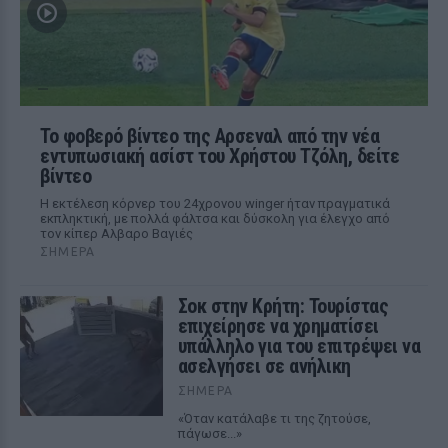
Το φοβερό βίντεο της Αρσεναλ από την νέα
εντυπωσιακή ασίστ του Χρήστου Τζόλη, δείτε
βίντεο
Η εκτέλεση κόρνερ του 24χρονου winger ήταν πραγματικά
εκπληκτική, με πολλά φάλτσα και δύσκολη για έλεγχο από
τον κίπερ Αλβαρο Βαγιές
ΣΉΜΕΡΑ
Σοκ στην Κρήτη: Τουρίστας
επιχείρησε να χρηματίσει
υπάλληλο για του επιτρέψει να
ασελγήσει σε ανήλικη
ΣΉΜΕΡΑ
«Όταν κατάλαβε τι της ζητούσε,
πάγωσε...»