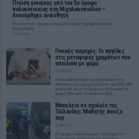
Πτώση γυναίκας από τον 5ο όροφο
πολυκατοικίας στη Μιχαλακοπούλου –
Ανασύρθηκε αναίσθητη
Τα αίτια του τραγικού περιστατικού παραμένουν υπό
διερεύνηση
ΣΉΜΕΡΑ
Γονικές παροχές: Οι παγίδες
στις μεταφορές χρημάτων που
απειλούν με φόρο
ΣΉΜΕΡΑ
Ποια λάθη μπορεί να οδηγήσουν στην
απώλεια του αφορολόγητου των 800.000
ευρώ και να μετατρέψουν τη δωρεά σε
φόρο 10% από το πρώτο ευρώ
Μακελειό σε σχολείο της
Ταϊλάνδης: Μαθητής άνοιξε
πυρ
ΣΉΜΕΡΑ
Οι αρχές ανακοινώνουν τουλάχιστον
έναν νεκρό καθηγητή και τέσσερις