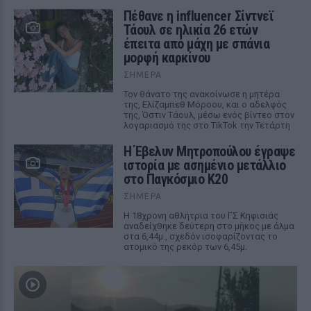
Πέθανε η influencer Σίντνεϊ
Τάουλ σε ηλικία 26 ετών
έπειτα από μάχη με σπάνια
μορφή καρκίνου
ΣΉΜΕΡΑ
Τον θάνατο της ανακοίνωσε η μητέρα
της, Ελίζαμπεθ Μόροου, και ο αδελφός
της, Όστιν Τάουλ, μέσω ενός βίντεο στον
λογαριασμό της στο TikTok την Τετάρτη
Η Έβελυν Μητροπούλου έγραψε
ιστορία με ασημένιο μετάλλιο
στο Παγκόσμιο Κ20
ΣΉΜΕΡΑ
Η 18χρονη αθλήτρια του ΓΣ Κηφισιάς
αναδείχθηκε δεύτερη στο μήκος με άλμα
στα 6,44μ., σχεδόν ισοφαρίζοντας το
ατομικό της ρεκόρ των 6,45μ.