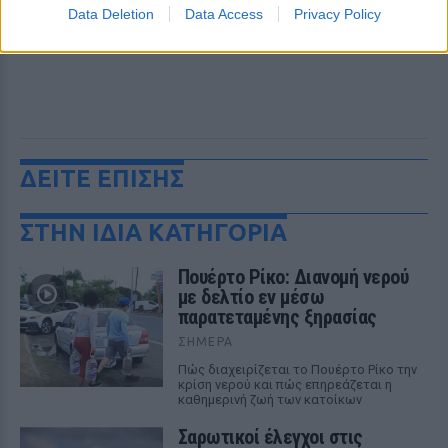
Data Deletion
Data Access
Privacy Policy
ΔΕΙΤΕ ΕΠΙΣΗΣ
ΣΤΗΝ ΙΔΙΑ ΚΑΤΗΓΟΡΙΑ
Πουέρτο Ρίκο: Διανομή νερού
με δελτίο εν μέσω
παρατεταμένης ξηρασίας
ΣΉΜΕΡΑ
Πώς διαχειρίζεται το Πουέρτο Ρίκο την
κρίση νερού και πώς επηρεάζεται η
καθημερινή ζωή των κατοίκων
Σαρωτικοί έλεγχοι στις