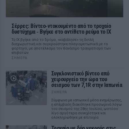
Σέρρες: Βίντεο‑ντοκουμέντο από το τροχαίο
δυστύχημα ‑ Βγήκε στο αντίθετο ρεύμα το ΙΧ
Το ΙΧ βγήκε από το δρόμο, «καβάλησε» τη διπλή
διαχωριστική και συγκρούστηκε πλαγιομετωπικά με το
φορτηγό, με αποτέλεσμα τον θανάσιμο τραυματισμό των
επιβατών
ΣΉΜΕΡΑ
Συγκλονιστικό βίντεο από
χειρουργείο την ώρα του
σεισμού των 7,1R στην Ιαπωνία
ΣΉΜΕΡΑ
Σύμφωνα με ιαπωνικά μέσα ενημέρωσης,
η επέμβαση διακόπηκε προσωρινά λόγω
του σεισμού της 28ης Ιουλίου, ωστόσο
λίγο αργότερα συνεχίστηκε και
ολοκληρώθηκε με επιτυχία
Τροχαίο με δύο νεκρούς στις