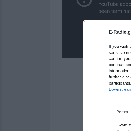
E-Radio.g
If you wish 
sensitive in
confirm you
continue se
information 
further disc
participants
Downstream 
Persona
I want t