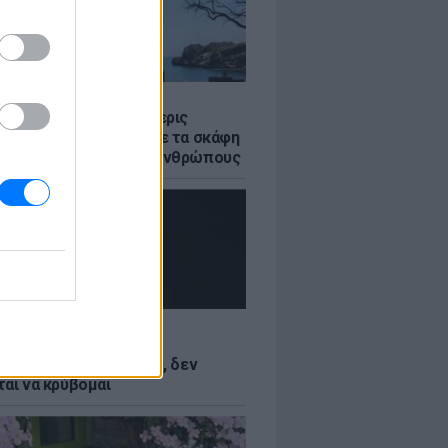
Σ
στο Ρέθυμνο: Οι τέσσερις
 της θάλασσας» που με τα σκάφη
σωσαν πάνω από 100 ανθρώπους
LE
Κωνσταντινίδη: Τώρα
ύνται με το δέρμα μου, δεν
ται να κρύβομαι