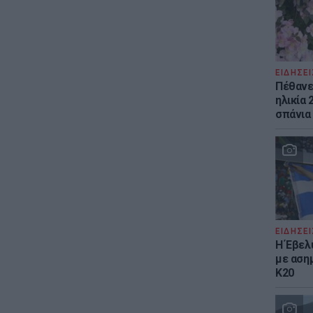
ΕΙΔΗΣΕΙ
Πέθανε 
ηλικία 
σπάνια
ΕΙΔΗΣΕΙ
Η Έβελ
με αση
Κ20