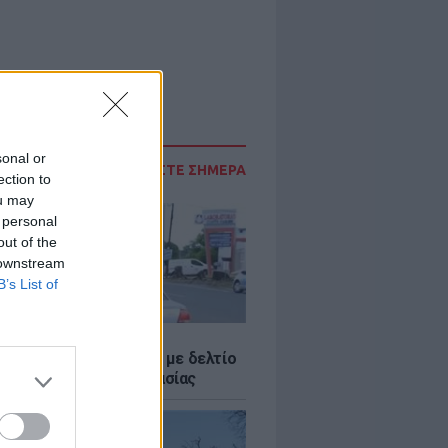
sonal or
ΔΙΑΒΑΣΤΕ ΣΗΜΕΡΑ
ection to
ou may
 personal
out of the
 downstream
B’s List of
Σ
ο Ρίκο: Διανομή νερού με δελτίο
ω παρατεταμένης ξηρασίας