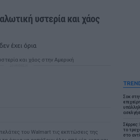
ναλωτική υστερία και χάος 
εν έχει όρια
ΔΙΑΦΗΜΙΣΗ
TREN
Σοκ στη
επιχείρ
υπάλληλ
ασελγήσ
Σέρρες:
το τροχ
ί πελάτες του Walmart τις εκπτώσεις της
στο αντ