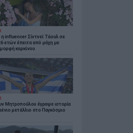
Σ
η influencer Σίντνεϊ Τάουλ σε
26 ετών έπειτα από μάχη με
 μορφή καρκίνου
Σ
υν Μητροπούλου έγραψε ιστορία
μένιο μετάλλιο στο Παγκόσμιο