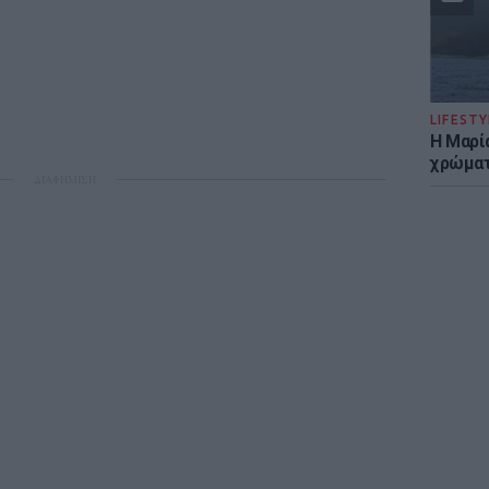
LIFESTY
Η Μαρί
χρώματ
ΔΙΑΦΗΜΙΣΗ