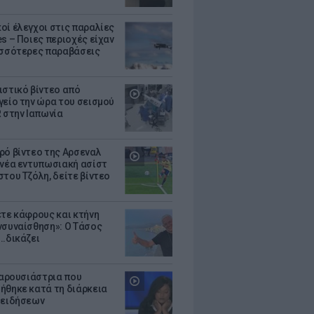
οί έλεγχοι στις παραλίες
es – Ποιες περιοχές είχαν
ισσότερες παραβάσεις
ιστικό βίντεο από
γείο την ώρα του σεισμού
R στην Ιαπωνία
ρό βίντεο της Αρσεναλ
 νέα εντυπωσιακή ασίστ
στου Τζόλη, δείτε βίντεο
ετε κάφρους και κτήνη
νσυναίσθηση»: Ο Τάσος
..δικάζει
 παρουσιάστρια που
ήθηκε κατά τη διάρκεια
 ειδήσεων