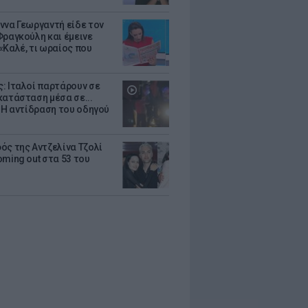
ννα Γεωργαντή είδε τον
Φραγκούλη και έμεινε
«Καλέ, τι ωραίος που
: Ιταλοί παρτάρουν σε
κατάσταση μέσα σε...
- Η αντίδραση του οδηγού
ός της Αντζελίνα Τζολί
oming out στα 53 του