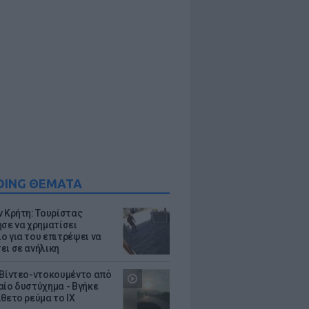
DING ΘΕΜΑΤΑ
ν Κρήτη: Τουρίστας
ησε να χρηματίσει
ο για του επιτρέψει να
ει σε ανήλικη
 Βίντεο-ντοκουμέντο από
αίο δυστύχημα - Βγήκε
ίθετο ρεύμα το ΙΧ