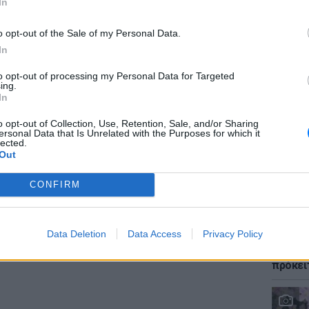
In
o opt-out of the Sale of my Personal Data.
In
ΕΙΔΗΣΕΙ
to opt-out of processing my Personal Data for Targeted
Φωτιά 
ing.
«ήρωες
In
τους έ
o opt-out of Collection, Use, Retention, Sale, and/or Sharing
ersonal Data that Is Unrelated with the Purposes for which it
lected.
Out
 και τα...περσινά καμώματά τους!
CONFIRM
LIFESTY
Data Deletion
Data Access
Privacy Policy
Αριελ 
ασχολο
πρόκει