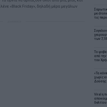
τα όρνια να αρπάξουν όλοι από μία, μιας και
λένε «Black Friday», δηλαδή μέρα μεγάλων
Σαρωτικ
με dron
τις περ
ΔΙΑΦΗΜΙΣΗ
Συγκλον
χειρουρ
των 7,1
Το φοβε
από την
του Χρή
«Τα κάν
χωρίς ε
Δούσης.
Viral η
αποκοιμ
δελτίου