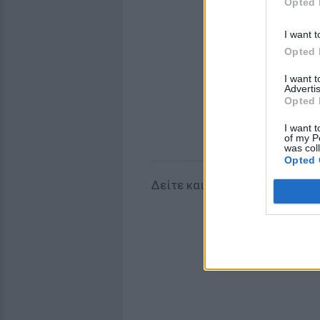
Opted 
I want t
Opted 
I want 
Advertis
Opted 
I want t
of my P
was col
Opted 
Δείτε και τα προπέρσινα αλλά