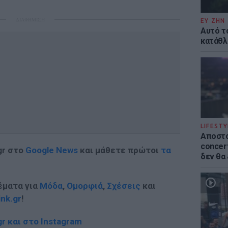
ΔΙΑΦΗΜΙΣΗ
ΕΥ ΖΗΝ
Αυτό τ
κατάθλι
LIFESTY
Αποστο
concert
gr στο
Google News
και μάθετε πρώτοι
τα
δεν θα
έματα για
Μόδα
,
Ομορφιά
,
Σχέσεις
και
ink.gr
!
r και στο Instagram