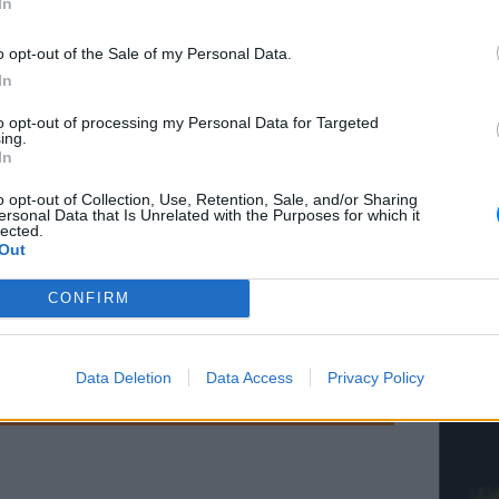
In
o opt-out of the Sale of my Personal Data.
In
to opt-out of processing my Personal Data for Targeted
ΚΕΡΔΙΣ
ing.
Κάνε τα
In
o opt-out of Collection, Use, Retention, Sale, and/or Sharing
ersonal Data that Is Unrelated with the Purposes for which it
lected.
Out
CONFIRM
ΚΕΡΔΙΣ
Είδη σ
Data Deletion
Data Access
Privacy Policy