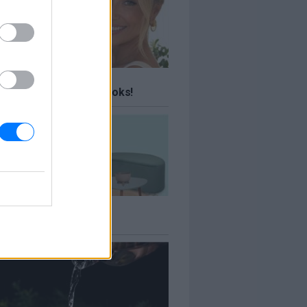
ΤΕ
 ταξίδια σου Travel Books!
ΤΕ
πιτιού έως -70%