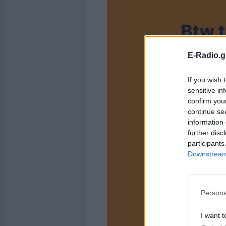
E-Radio.g
If you wish 
sensitive in
confirm you
continue se
information 
further disc
participants
Downstream 
Persona
I want t