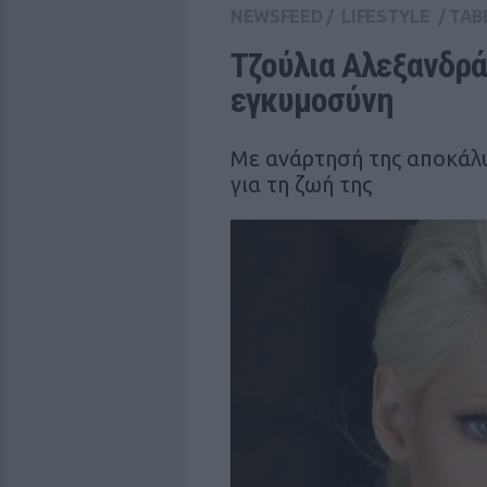
NEWSFEED
/
LIFESTYLE
/
TAB
Τζούλια Αλεξανδράτ
εγκυμοσύνη
Με ανάρτησή της αποκάλυ
για τη ζωή της