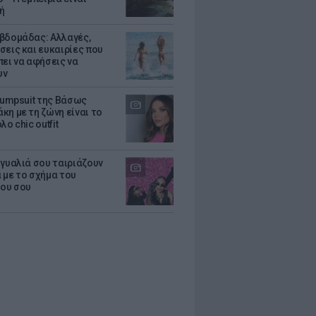
ή
βδομάδας: Αλλαγές,
σεις και ευκαιρίες που
πει να αφήσεις να
υν
 jumpsuit της Βάσως
κη με τη ζώνη είναι το
λο chic outfit
 γυαλιά σου ταιριάζουν
 με το σχήμα του
ου σου