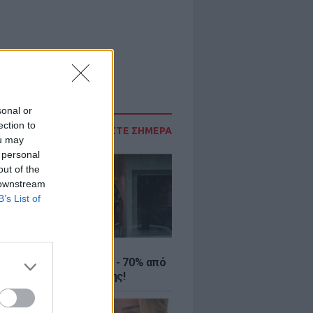
sonal or
ection to
ΔΙΑΒΑΣΤΕ ΣΗΜΕΡΑ
ou may
 personal
out of the
 downstream
B’s List of
ΤΕ
ιρινές εκπτώσεις έως - 70% από
αλύτερα eshops ένδυσης!