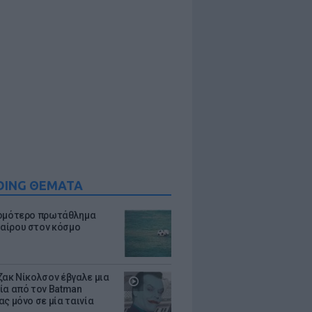
DING ΘΕΜΑΤΑ
ομότερο πρωτάθλημα
ίρου στον κόσμο
ζακ Νίκολσον έβγαλε μια
ία από τον Batman
ς μόνο σε μία ταινία