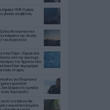
α σήμερα 10/8: Η μέρα
τις γλυκές κουβέντες
 ζώδια θα νιώσουν πιο
ην ενέργεια της ολικής
ς του Αυγούστου
α στην Πάρο: «Έφυγε ένα
λεπτο από την προσοχή
Ο πατέρας του 4χρονου που
 σε beach bar περιγράφει
ματικές στιγμές
όπουλος για Ολυμπιακό:
0 χρόνια φώναζαν
, δεν ήξεραν ότι η μπάλα
 είναι πορτοκαλί»
 αυτό το σπήλαιο θα
σεις κυριολεκτικά μέσα
 – Η εμπειρία είναι