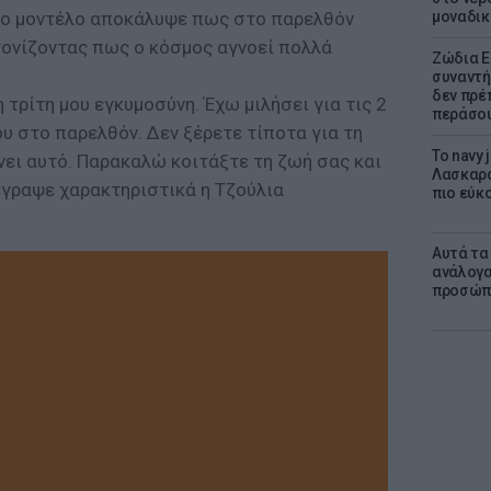
μοναδικ
το μοντέλο αποκάλυψε πως στο παρελθόν
τονίζοντας πως ο κόσμος αγνοεί πολλά
Ζώδια Ε
συναντή
δεν πρέ
 τρίτη μου εγκυμοσύνη. Έχω μιλήσει για τις 2
περάσο
υ στο παρελθόν. Δεν ξέρετε τίποτα για τη
Το navy
ίνει αυτό. Παρακαλώ κοιτάξτε τη ζωή σας και
Λασκαρά
έγραψε χαρακτηριστικά η Τζούλια
πιο εύκο
Αυτά τα
ανάλογα
προσώπ