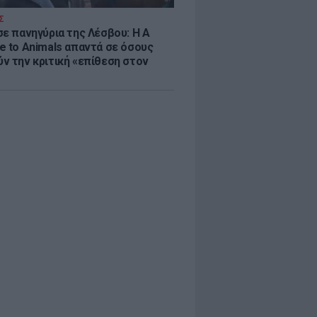
Σ
σε πανηγύρια της Λέσβου: Η A
e to Animals απαντά σε όσους
ν την κριτική «επίθεση στον