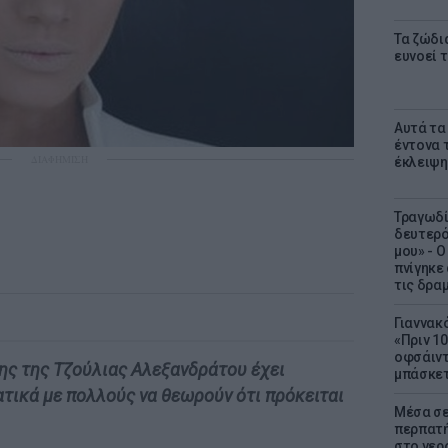
Τα ζώδι
ευνοεί 
Αυτά τα
έντονα τ
ΔΙΑΦΗΜΙΣΗ
έκλειψη
Τραγωδί
δευτερό
μου» - 
πνίγηκε
τις δρα
Γιαννακ
«Πριν 1
οφσάιντ
ης της Τζούλιας Αλεξανδράτου έχει
μπάσκετ
τικά με πολλούς να θεωρούν ότι πρόκειται
Μέσα σε
περπατή
στο νερό