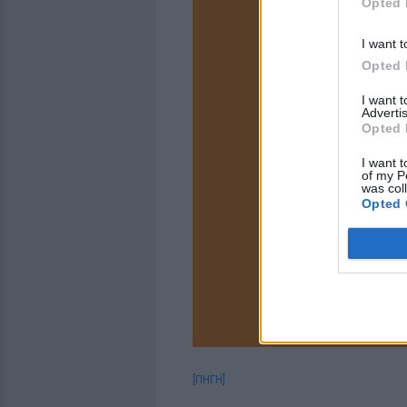
Opted 
I want t
Opted 
I want 
Advertis
Opted 
I want t
of my P
was col
Opted 
[ΠΗΓΗ]