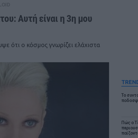
LOID
ου: Αυτή είναι η 3η μου 
ψε ότι ο κόσμος γνωρίζει ελάχιστα
TREN
Το συντ
ποδοσφα
Πώς ο Τ
περιουσ
παίζοντα