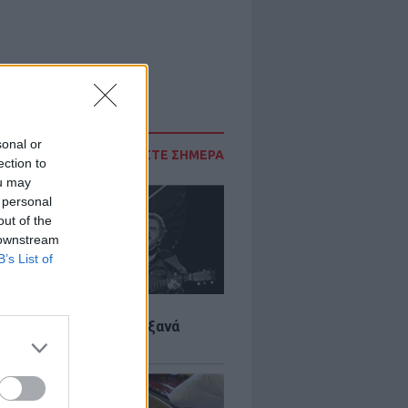
sonal or
ΔΙΑΒΑΣΤΕ ΣΗΜΕΡΑ
ection to
ou may
 personal
out of the
 downstream
B’s List of
LTURE
it wonders που έγιναν ξανά
οι από… ατύχημα