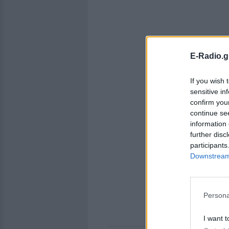
E-Radio.g
If you wish 
sensitive in
confirm you
continue se
information 
further disc
participants
Downstream 
Persona
I want t