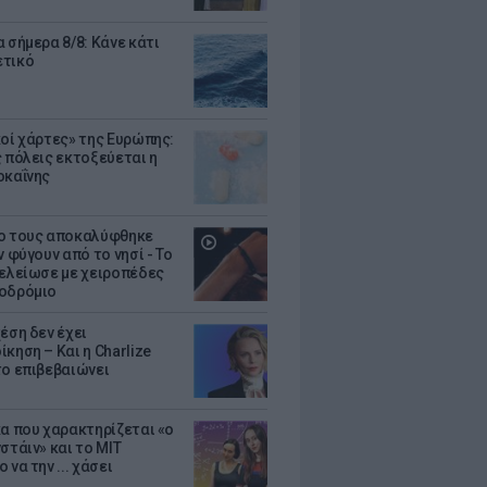
 σήμερα 8/8: Κάνε κάτι
ετικό
κοί χάρτες» της Ευρώπης:
ς πόλεις εκτοξεύεται η
οκαΐνης
ο τους αποκαλύφθηκε
ν φύγουν από το νησί - Το
τελείωσε με χειροπέδες
οδρόμιο
έση δεν έχει
κηση – Και η Charlize
το επιβεβαιώνει
κα που χαρακτηρίζεται «ο
στάιν» και το MIT
 να την ... χάσει