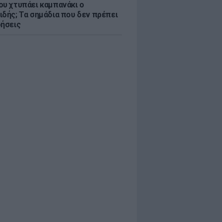
ου χτυπάει καμπανάκι ο
ιδής; Τα σημάδια που δεν πρέπει
οήσεις