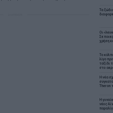
Τα ζώδια
διαφορ
ΔΙΑΦΗΜΙΣΗ
Οι «λευ
Σε ποιε
χρήση κ
Το κόλπ
λίγο πρι
ταξίδι 
στο αερ
Η νέα σχ
συγκατοί
Theron 
Η γυναί
νέος Αϊν
παραλίγο