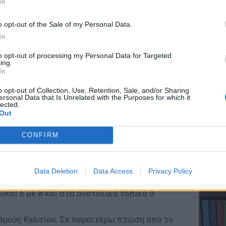
In
κή Στερεά, δυτική Πελοπόννησος
o opt-out of the Sale of my Personal Data.
ά αυξημένες στην Πελοπόννησο, με τοπικές
In
 ορεινά και από το απόγευμα και σε περιοχές
ΕΥ ΖΗΝ
α. Καταιγίδες πιθανόν ισχυρές στη νότια
to opt-out of processing my Personal Data for Targeted
Ελληνικ
ing.
scramb
In
ύνσεις 5 με 7 μποφόρ.
o opt-out of Collection, Use, Retention, Sale, and/or Sharing
θμούς Κελσίου. Σε περαιτέρω πτώση από το
ersonal Data that Is Unrelated with the Purposes for which it
lected.
Out
, Εύβοια, ανατολική Πελοπόννησος
CONFIRM
βροχές και παροδικές χιονοπτώσεις, αρχικά
σε περιοχές με υψόμετρο 400–600 μέτρα.
ΚΕΡΔΙΣ
Καλοκα
θα εκδηλωθούν το απόγευμα στη νότια
Data Deletion
Data Access
Privacy Policy
τα μεγ
πό το βράδυ στη Θεσσαλία θα σταματήσουν.
ικοί 6 με 8 και στα ανατολικά τοπικά 9
θμούς Κελσίου. Σε περαιτέρω πτώση από το