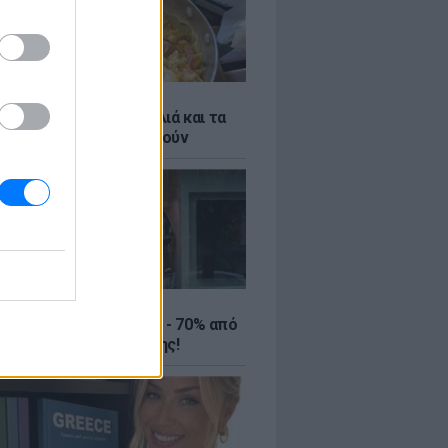
ό γιαούρτι: Μία κουταλιά και τα
led eggs θα απογειωθούν
ΤΕ
ιρινές εκπτώσεις έως - 70% από
αλύτερα eshops ένδυσης!