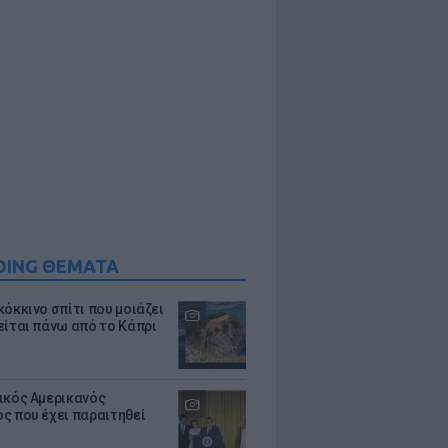
DING ΘΕΜΑΤΑ
κόκκινο σπίτι που μοιάζει
είται πάνω από το Κάπρι
ικός Αμερικανός
ς που έχει παραιτηθεί