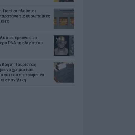
r: Γιατί οι πλούσιοι
 παρατάνε τις ευρωπαϊκές
ειες
αλύπτει έρευνα στο
ερο DNA της Αιγύπτου
ν Κρήτη: Τουρίστας
ησε να χρηματίσει
ο για του επιτρέψει να
ει σε ανήλικη