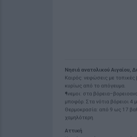
Νησιά ανατολικού Αιγαίου, 
Καιρός: νεφώσεις με τοπικές
κυρίως από το απόγευμα.
¶νεμοι: στα βόρεια–βορειοανα
μποφόρ. Στα νότια βόρειοι 4 
Θερμοκρασία: από 9 ως 17 βαθ
χαμηλότερη.
Αττική