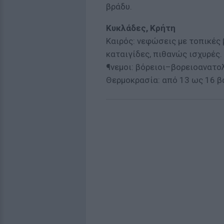
βράδυ.
Κυκλάδες, Κρήτη
Καιρός: νεφώσεις με τοπικές
καταιγίδες, πιθανώς ισχυρές.
¶νεμοι: βόρειοι–βορειοανατολ
Θερμοκρασία: από 13 ως 16 β