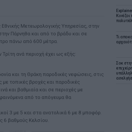
Explaine
Κινέζοι
πολυτέλ
 Εθνικής Μετεωρολογικής Υπηρεσίας, στην
 στην Πάρνηθα και από το βράδυ και σε
Τι αποκ
ετρο πάνω από 600 μέτρα.
αρχαιότ
 Τρίτη ανά περιοχή έχει ως εξής:
Σοκ στη
επιχείρ
υπάλληλ
ονία και τη Θράκη παροδικές νεφώσεις, στις
ασελγήσ
 με τοπικές βροχές και παροδικές
ινά και βαθμιαία και σε περιοχές με
φαινόμενα από το απόγευμα θα
κοί 3 με 5 και στα ανατολικά 6 με 8 μποφόρ.
ς 6 βαθμούς Κελσίου.
ΔΙΑΦΗΜΙΣΗ