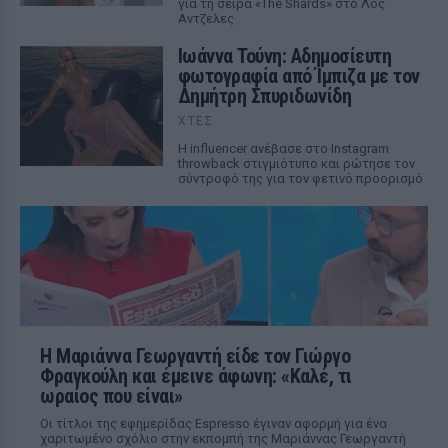
για τη σειρά «The Shards» στο Λος
Αντζελες
Ιωάννα Τούνη: Αδημοσίευτη
φωτογραφία από Ίμπιζα με τον
Δημήτρη Σπυριδωνίδη
ΧΤΕΣ
Η influencer ανέβασε στο Instagram
throwback στιγμιότυπο και ρώτησε τον
σύντροφό της για τον φετινό προορισμό
Η Μαριάννα Γεωργαντή είδε τον Γιώργο
Φραγκούλη και έμεινε άφωνη: «Καλέ, τι
ωραίος που είναι»
Οι τίτλοι της εφημερίδας Espresso έγιναν αφορμή για ένα
χαριτωμένο σχόλιο στην εκπομπή της Μαριάννας Γεωργαντή