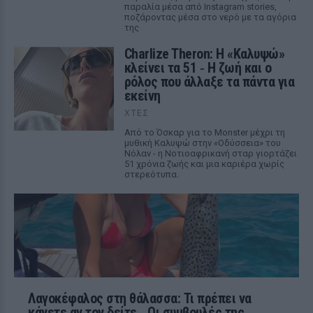
παραλία μέσα από Instagram stories,
ποζάροντας μέσα στο νερό με τα αγόρια
της
Charlize Theron: Η «Καλυψώ»
κλείνει τα 51 ‑ H ζωή και ο
ρόλος που άλλαξε τα πάντα για
εκείνη
ΧΤΕΣ
Από το Όσκαρ για το Monster μέχρι τη
μυθική Καλυψώ στην «Οδύσσεια» του
Νόλαν - η Νοτιοαφρικανή σταρ γιορτάζει
51 χρόνια ζωής και μια καριέρα χωρίς
στερεότυπα.
Λαγοκέφαλος στη θάλασσα: Τι πρέπει να
κάνετε αν τον δείτε ‑ Οι συμβουλές της