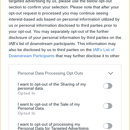
targeted advertising by us, please use the below opt-out
section to confirm your selection. Please note that after your
ΔΕΙΤΕ ΕΠΙΣΗΣ
opt-out request is processed you may continue seeing
interest-based ads based on personal information utilized by
us or personal information disclosed to third parties prior to
ΣΤΗΝ ΙΔΙΑ ΚΑΤΗΓΟΡΙΑ
your opt-out. You may separately opt-out of the further
disclosure of your personal information by third parties on the
Χρήστος Δάντης: «Συνάδελφοι
IAB’s list of downstream participants. This information may
προσπαθούν να ξεχάσουν ότι
also be disclosed by us to third parties on the
IAB’s List of
έγραψα το """"My Number
Downstream Participants
that may further disclose it to other
One""""»
third parties.
ΧΤΕΣ
Personal Data Processing Opt Outs
Ο συνθέτης μίλησε ανοιχτά για την
αχαριστία που βιώνει στον χώρο της
μουσικής, 22 χρόνια μετά τη νίκη της
I want to opt-out of the Sharing of my
personal data.
Ελλάδας στη Eurovision.
Opted In
Νεαρός στο λιμάνι του Πειραιά:
«Πάω διακοπές έναν μήνα» ‑ Η
I want to opt-out of the Sale of my
Personal Data.
απίθανη ατάκα στην κάμερα του
Opted In
MEGA
ΧΤΕΣ
I want to opt-out of processing my
Personal Data for Targeted Advertising.