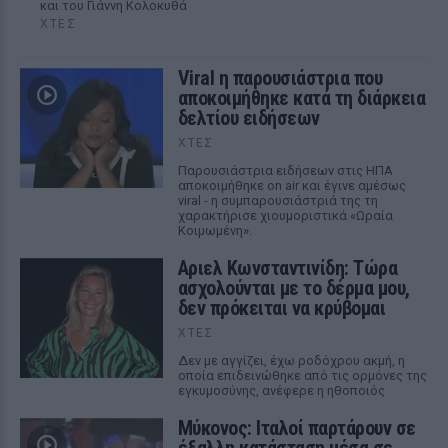
και του Γιάννη Κολοκυθά
ΧΤΕΣ
Viral η παρουσιάστρια που
αποκοιμήθηκε κατά τη διάρκεια
δελτίου ειδήσεων
ΧΤΕΣ
Παρουσιάστρια ειδήσεων στις ΗΠΑ
αποκοιμήθηκε on air και έγινε αμέσως
viral - η συμπαρουσιάστριά της τη
χαρακτήρισε χιουμοριστικά «Ωραία
Κοιμωμένη».
Αριελ Κωνσταντινίδη: Τώρα
ασχολούνται με το δέρμα μου,
δεν πρόκειται να κρύβομαι
ΧΤΕΣ
Δεν με αγγίζει, έχω ροδόχρου ακμή, η
οποία επιδεινώθηκε από τις ορμόνες της
εγκυμοσύνης, ανέφερε η ηθοποιός
Μύκονος: Ιταλοί παρτάρουν σε