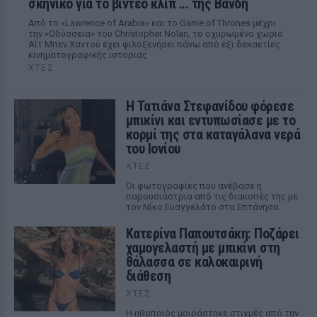
σκηνικό για το βίντεο κλιπ ... της Βανδή
Από το «Lawrence of Arabia» και το Game of Thrones μέχρι
την «Οδύσσεια» του Christopher Nolan, το οχυρωμένο χωριό
Αΐτ Μπεν Χαντού έχει φιλοξενήσει πάνω από έξι δεκαετίες
κινηματογραφικής ιστορίας
ΧΤΕΣ
Η Τατιάνα Στεφανίδου φόρεσε
μπικίνι και εντυπωσίασε με το
κορμί της στα καταγάλανα νερά
του Ιονίου
ΧΤΕΣ
Οι φωτογραφίες που ανέβασε η
παρουσιάστρια από τις διακοπές της με
τον Νίκο Ευαγγελάτο στα Επτάνησα
Κατερίνα Παπουτσάκη: Ποζάρει
χαμογελαστή με μπικίνι στη
θάλασσα σε καλοκαιρινή
διάθεση
ΧΤΕΣ
Η ηθοποιός μοιράστηκε στιγμές από την