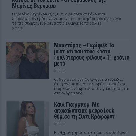
Μαρίνας Βερνίκου
Η Μαρίνα Βερνίκου εξηγεί τι οφείλουν να κάνουν οι
λουόμενοι αν έρθουν αντιμέτωποι με το ψάρι που έχει γίνει
το πιο συζητημένο θέμα στις ελληνικές παραλίες
ΧΤΕΣ
Μπαντέρας – Γκρίφιθ: Το
μυστικό που τους κρατά
«καλύτερους φίλους» 11 χρόνια
μετά
ΧΤΕΣ
Οι δύο σταρ του Χόλιγουντ απέδειξαν
ότι η αγάπη και ο σεβασμός μπορούν να
διαρκέσουν πέρα από τον γάμο, χάρη και
στην κόρη τους.
Κάια Γκέρμπερ: Με
αποκαλυπτικό μαύρο look
θύμισε τη Σίντι Κρόφορντ
ΧΤΕΣ
Η 24χρονη πρωτοστάτησε σε εκδήλωση